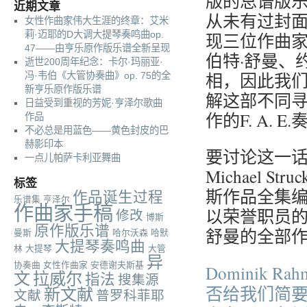
版的总谱版
近期文章
从未有过封
女性作曲家伟大生涯的终章：艾米
莉·迈耶的D大调大提琴奏鸣曲op.
现三位作曲家
47——由亨乐原作版乐谱全新呈现
伯特·舒曼、
逝世200周年纪念：卡尔·玛丽亚·
相，因此我
冯·韦伯《大管协奏曲》op. 75的全
新亨乐原作版乐谱
解这部不同
日益受到重视的芳妮·亨泽尔歌曲
作的F. A.
作品
不必总是用蓝色——黄色封皮的巴
赫影印本
要讨论这一
一点儿帕萨卡利亚舞曲
Michael 
标签
斯作品全集编
作品诞生过程
乐谱集
亨泽尔
作曲家手稿
以荣誉职员的
修改
博斯
原作版乐谱
舒曼的全部
曼斯
哈尔沃森
哈默
大提琴奏鸣曲
林
大提琴
大管
异
协奏曲
女性作曲家
安德谢夫斯基
Dominik 
文
拉威尔
指法
搜集源
否给我们简要
新文献
文献
普罗科菲耶