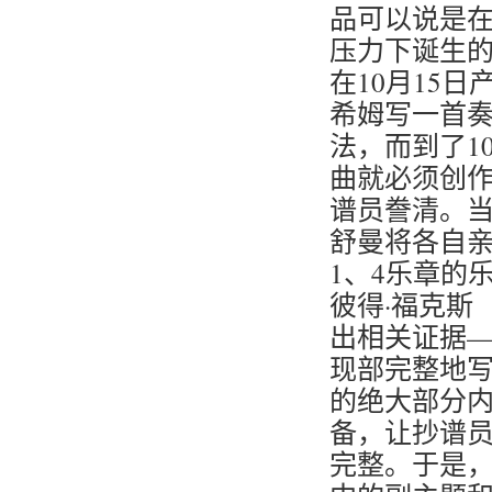
品可以说是
压力下诞生
在10月15
希姆写一首
法，而到了1
曲就必须创
谱员誊清。
舒曼将各自
1、4乐章的
彼得·福克斯（
出相关证据
现部完整地
的绝大部分
备，让抄谱
完整。于是