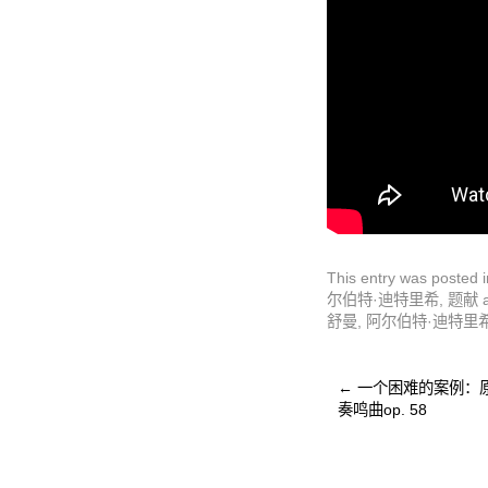
This entry was posted 
尔伯特·迪特里希
,
题献
a
舒曼
,
阿尔伯特·迪特里
←
一个困难的案例：
奏鸣曲op. 58