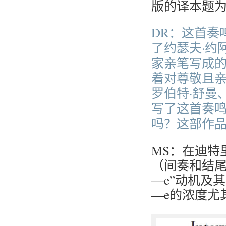
版的译本题
DR：这首奏
了约瑟夫·约
家亲笔写成的乐
着对尊敬且亲
罗伯特·舒曼
写了这首奏鸣
吗？这部作
MS：在迪特
（间奏和结尾
—e”动机及
—e的浓度尤