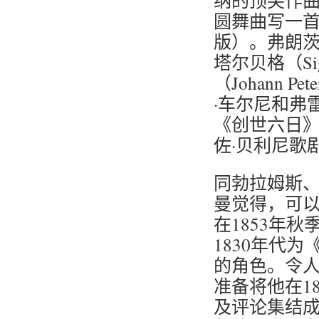
纳的顶尖作
圆舞曲写一首
版）。弗朗茨
塔尔贝格（Sig
（Johann P
·车尔尼和弗
《创世六日》
佐·贝利尼歌
同勃拉姆斯
曼觉得，可
在1853年
1830年代
的角色。令
准备将他在1
及评论集结