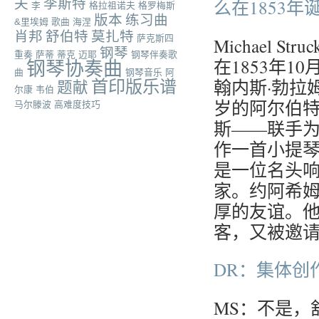
么在1853
夫
李斯特
李
格拉祖诺夫
格罗梅斯
版本
练习曲
&里埃姆
歌曲
海涅
肖邦
舒伯特
莫扎特
萨克斯四
Michael 
钢琴
重奏
萨蒂
蒂克
迈耶
钢琴伴奏歌
在1853年
钢琴协奏曲
曲
钢琴音乐
阿
翰内斯·勃拉
首印版乐谱
题献
尔康
韦伯
岁的阿尔伯特
马尔滕波
高难度技巧
斯——联手为
作一首小提琴
是一位名头
家。约阿希姆
厚的友谊。他
客，又被邀请
DR：集体创
MS：不是，