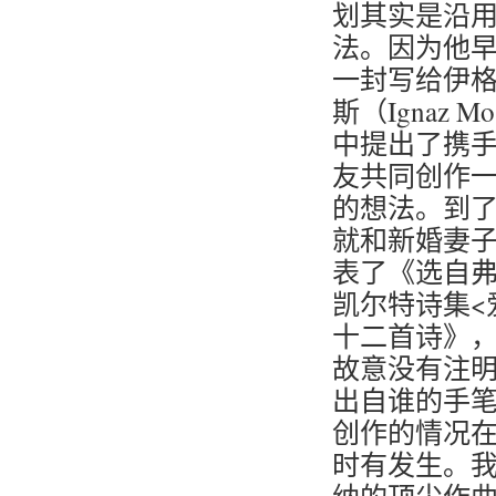
划其实是沿
法。因为他早
一封写给伊格
斯（Ignaz Mo
中提出了携
友共同创作
的想法。到了
就和新婚妻
表了《选自弗
凯尔特诗集<
十二首诗》
故意没有注
出自谁的手
创作的情况在
时有发生。我