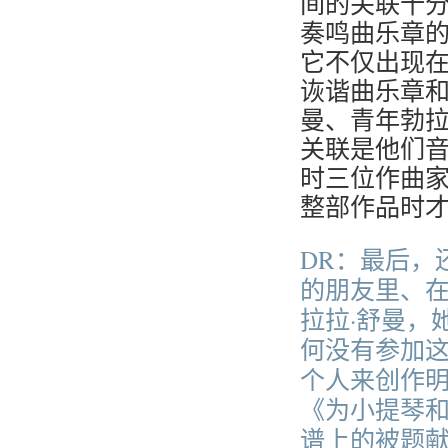
间的关联十
奏鸣曲乐章的
它不仅出现在
诙谐曲乐章
曼、青年勃
关联是他们
时三位作曲
整部作品时
DR：最后，
的朋友里、在
拉拉·舒曼，
何没有参加
个人来创作
《为小提琴和
谱上的被题献