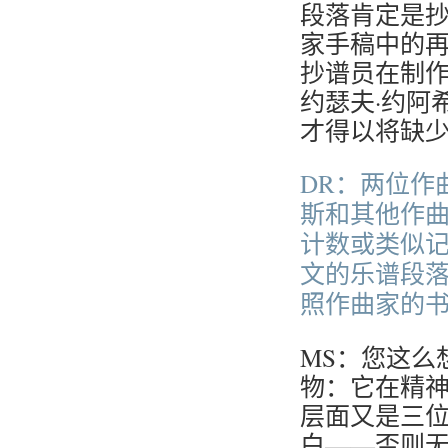
段落肯定是
家手稿中的
抄谱员在制
约瑟夫·约阿
才得以将缺
DR：两位作
斯和其他作
计数或类似
文的乐谱段
照作曲家的
MS：您这么
物：它在精
层面又是三
白——否则