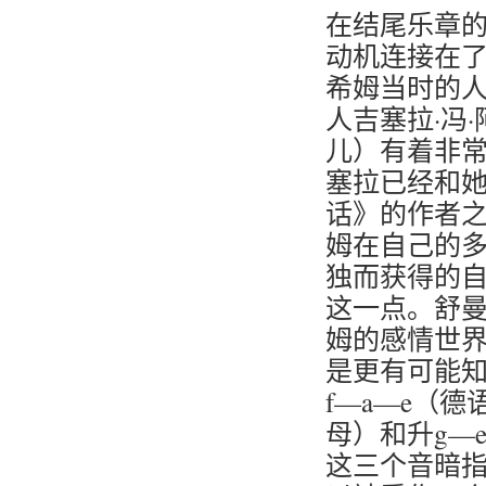
在结尾乐章的
动机连接在
希姆当时的
人吉塞拉·冯
儿）有着非
塞拉已经和她
话》的作者之
姆在自己的多
独而获得的
这一点。舒曼和
姆的感情世
是更有可能
f—a—e（德语“
母）和升g—e—
这三个音暗指