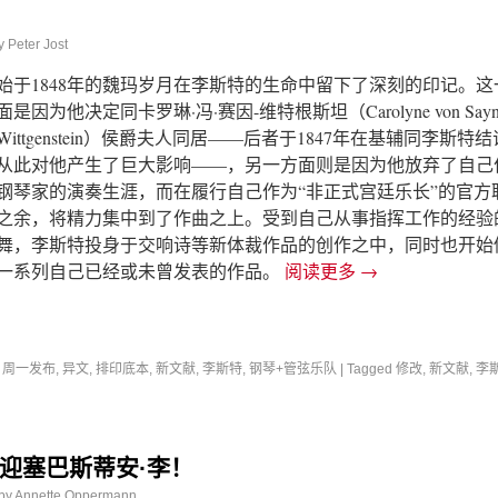
y
Peter Jost
始于1848年的魏玛岁月在李斯特的生命中留下了深刻的印记。这
面是因为他决定同卡罗琳·冯·赛因-维特根斯坦（Carolyne von Sayn
Wittgenstein）侯爵夫人同居——后者于1847年在基辅同李斯特
从此对他产生了巨大影响——，另一方面则是因为他放弃了自己
钢琴家的演奏生涯，而在履行自己作为“非正式宫廷乐长”的官方
之余，将精力集中到了作曲之上。受到自己从事指挥工作的经验
舞，李斯特投身于交响诗等新体裁作品的创作之中，同时也开始
一系列自己已经或未曾发表的作品。
阅读更多
→
,
周一发布
,
异文
,
排印底本
,
新文献
,
李斯特
,
钢琴+管弦乐队
|
Tagged
修改
,
新文献
,
李
迎塞巴斯蒂安·李！
by
Annette Oppermann