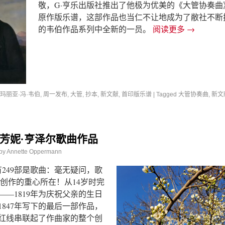
敬，G·亨乐出版社推出了他极为优美的《大管协奏曲
原作版乐谱，这部作品也当仁不让地成为了敝社不断
的韦伯作品系列中全新的一员。
阅读更多
→
·玛丽亚·冯·韦伯
,
周一发布
,
大管
,
抄本
,
新文献
,
首印版乐谱
|
Tagged
大管协奏曲
,
新文
芳妮·亨泽尔歌曲作品
by
Annette Oppermann
有249部是歌曲：毫无疑问，歌
乐创作的重心所在！从14岁时完
—1819年为庆祝父亲的生日
847年写下的最后一部作品，
红线串联起了作曲家的整个创