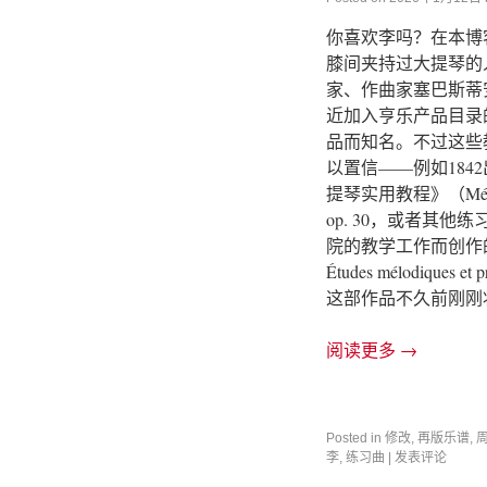
你喜欢李吗？在本博
膝间夹持过大提琴的
家、作曲家塞巴斯蒂安·
近加入亨乐产品目录
品而知名。不过这些
以置信——例如184
提琴实用教程》（Méthode p
op. 30，或者其他
院的教学工作而创作的
Études mélodiques et 
这部作品不久前刚刚
阅读更多
→
Posted in
修改
,
再版乐谱
,
李
,
练习曲
|
发表评论