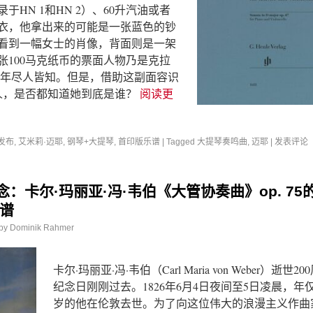
于HN 1和HN 2）、60升汽油或者
的球衣，他拿出来的可能是一张蓝色的钞
看到一幅女士的肖像，背面则是一架
张100马克纸币的票面人物乃是克拉
当年尽人皆知。但是，借助这副面容识
的人，是否都知道她到底是谁？
阅读更
发布
,
艾米莉·迈耶
,
钢琴+大提琴
,
首印版乐谱
|
Tagged
大提琴奏鸣曲
,
迈耶
|
发表评论
念：卡尔·玛丽亚·冯·韦伯《大管协奏曲》op. 75
谱
by
Dominik Rahmer
卡尔·玛丽亚·冯·韦伯（Carl Maria von Weber）逝世20
纪念日刚刚过去。1826年6月4日夜间至5日凌晨，年仅
岁的他在伦敦去世。为了向这位伟大的浪漫主义作曲