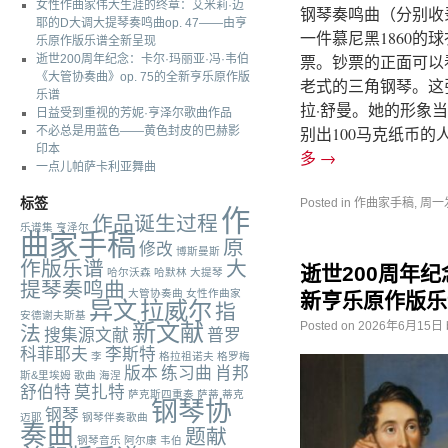
女性作曲家伟大生涯的终章：艾米莉·迈
钢琴奏鸣曲（分别收录
耶的D大调大提琴奏鸣曲op. 47——由亨
一件慕尼黑1860
乐原作版乐谱全新呈现
票。钞票的正面可以
逝世200周年纪念：卡尔·玛丽亚·冯·韦伯
《大管协奏曲》op. 75的全新亨乐原作版
老式的三角钢琴。这
乐谱
拉·舒曼。她的形象
日益受到重视的芳妮·亨泽尔歌曲作品
别出100马克纸币
不必总是用蓝色——黄色封皮的巴赫影
印本
多
→
一点儿帕萨卡利亚舞曲
标签
Posted in
作曲家手稿
,
周一
作
作品诞生过程
乐谱集
亨泽尔
曲家手稿
原
修改
博斯曼斯
作版乐谱
大
逝世200周年纪
哈尔沃森
哈默林
大提琴
提琴奏鸣曲
大管协奏曲
女性作曲家
新亨乐原作版乐
异文
拉威尔
指
安德谢夫斯基
新文献
Posted on
2026年6月15日
法
搜集源文献
普罗
科菲耶夫
李斯特
李
格拉祖诺夫
格罗梅
版本
练习曲
肖邦
斯&里埃姆
歌曲
海涅
舒伯特
莫扎特
萨克斯四重奏
萨蒂
蒂克
钢琴协
钢琴
迈耶
钢琴伴奏歌曲
奏曲
题献
钢琴音乐
阿尔康
韦伯