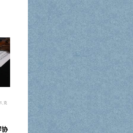
尔
,
克
琴协