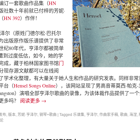
编订一套歌曲作品集（
HN
版社数十年前就已付梓的芳妮·
（
HN 392
）作伴！
亨泽尔（原姓门德尔松·巴托尔
为出版原作版乐谱提供了非常
世纪80年代，亨泽尔都被简单
而遭到过度低估，如今，她的学
完成，藏于柏林国家图书馆
门
分现存源文献都可以在线阅
了学术化整理，有大量关于她人生和作品的研究发表。同样非常
平台（
Hensel Songs Online
），该网站呈现了男高音蒂莫西·帕克-
rker-Langston）演唱全部亨泽尔歌曲的录像，为该体裁作品提供了一
更多吗？
阅读更多
→
发布
,
版本
,
芳妮·亨泽尔
,
钢琴+歌曲
|
Tagged
乐谱集
,
亨泽尔
,
作曲家手稿
,
歌曲
,
海涅
,
论