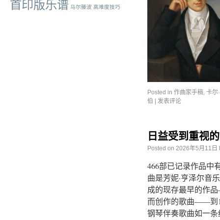
首印版乐谱
马尔滕波
高难度技巧
Posted in
作曲家手稿
,
卡尔
伯
|
发表评论
日益受到重视的
Posted on
2026年5月11日
466部已记录作品中
曲是芳妮·亨泽尔音
成的现存最早的作品—
而创作的歌曲——到1
钢琴伴奏歌曲如一条