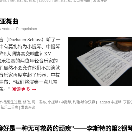
发布
,
巴赫
,
影印本
,
抄本
|
Tagged
巴赫
,
影印本
,
长笛奏鸣曲
|
发表评论
亚舞曲
y
Andreas Pernpeintner
achauer Schloss）听了一
中有莫扎特为小提琴、中提琴
降E大调协奏交响曲》KV
负责弦乐独奏的两位年轻音乐家的
们显然不会允许他们不加演就
音乐家再度拿起了乐器，中提
宣布：“我们将演奏一点儿帕
演。”
阅读更多
→
作品诞生过程
,
修改
,
周一发布
,
小提琴+中提琴
,
约翰·哈尔沃森
|
Tagged
中提琴
,
亨德
,
弦乐二重奏
|
发表评论
癖好是一种无可救药的顽疾”——李斯特的第2钢