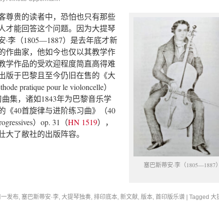
客尊贵的读者中，恐怕也只有那些
人才能回答这个问题。因为大提琴
李（1805—1887）是去年底才新
的作曲家，他如今也仅以其教学作
教学作品的受欢迎程度简直高得难
2出版于巴黎且至今仍旧在售的《大
ratique pour le violoncelle）
练习曲集，诸如1843年为巴黎音乐学
《40首旋律与进阶练习曲》（40
progressives）op. 31（
HN 1519
），
壮大了敝社的出版阵容。
塞巴斯蒂安·李（1805—1887
周一发布
,
塞巴斯蒂安·李
,
大提琴独奏
,
排印底本
,
新文献
,
版本
,
首印版乐谱
|
Tagged
大