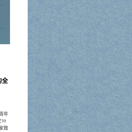
的全
0周年
39
家致