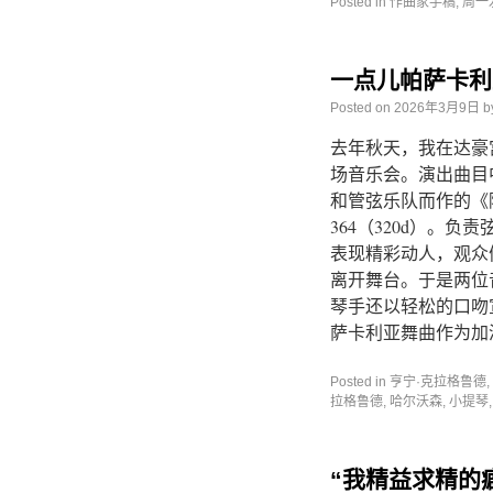
Posted in
作曲家手稿
,
周一
一点儿帕萨卡利
Posted on
2026年3月9日
b
去年秋天，我在达豪宫（D
场音乐会。演出曲目
和管弦乐队而作的《
364（320d）。
表现精彩动人，观众
离开舞台。于是两位
琴手还以轻松的口吻
萨卡利亚舞曲作为加
Posted in
亨宁·克拉格鲁德
,
拉格鲁德
,
哈尔沃森
,
小提琴
“我精益求精的