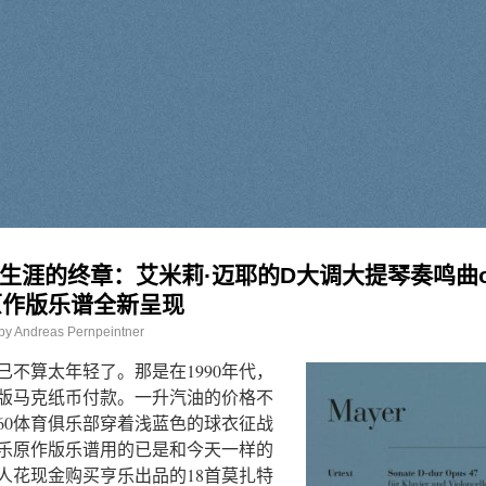
生涯的终章：艾米莉·迈耶的D大调大提琴奏鸣曲o
原作版乐谱全新呈现
by
Andreas Pernpeintner
已不算太年轻了。那是在1990年代，
版马克纸币付款。一升汽油的价格不
860体育俱乐部穿着浅蓝色的球衣征战
乐原作版乐谱用的已是和今天一样的
人花现金购买亨乐出品的18首莫扎特