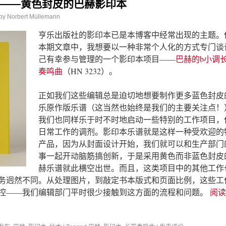
——黄色封皮的巴赫影印本
by
Norbert Müllemann
亨乐出版社的影印本已是本博客中经常出现的主题。
本期文章中，我想要以一种非常个人化的方式专门谈
己有幸参与管理的一个影印本项目——
巴赫的b小调
奏鸣曲
（HN 3232）。
正如我们这些编辑总是迫切地想要制作更多蓝色封皮
乐原作版乐谱（这当然也始终是我们的主要关注点！
我们也同样乐于时不时地启动一些特别的工作项目，
日常工作的调剂。影印本乐谱就是这样一种受欢迎的
产品，因为从封面设计开始，我们就可以和生产部门
事一起开动脑筋搞创新，于是采用黄色而非蓝色封皮
赫乐谱就此横空出世。而且，这类项目中的其他工作
务迥然不同。从处理图片，到敲定书本版式和页面比例，这些工
控——我们编辑部门平时很少接触到这方面的流程和问题。
阅读