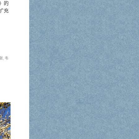
》的
扩充
献
,
韦