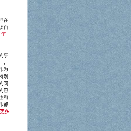
但在
谈自
长笛
的亨
），
作为
特别
的同
的巴
也和
作都
更多