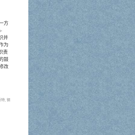
一方
-
结识并
作为
职责
的鼓
修改
斯特
,
钢