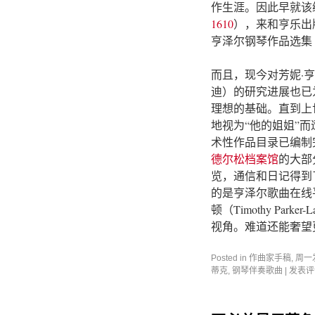
作生涯。因此早就该
1610
），来和亨乐出
亨泽尔钢琴作品选集
而且，现今对芳妮·
迪）的研究进展也已
理想的基础。直到上
地视为“他的姐姐”
术性作品目录已编制
德尔松档案馆
的大部
览，通信和日记得到
的是亨泽尔歌曲在线
顿（Timothy Pa
视角。难道还能奢望
Posted in
作曲家手稿
,
周一
蒂克
,
钢琴伴奏歌曲
|
发表评