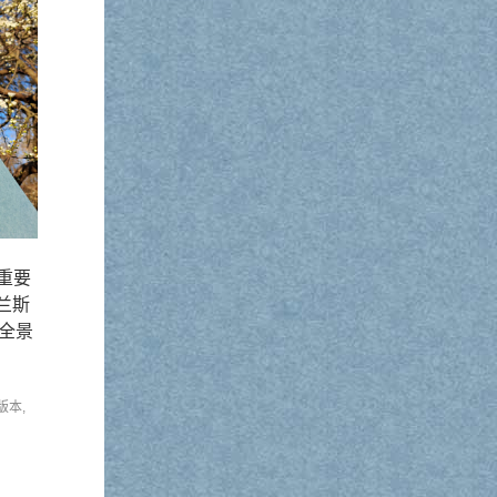
重要
兰斯
个全景
版本
,