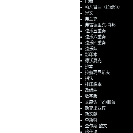
巴赫
帕凡舞曲（拉威尔）
异文
弗兰克
弗雷德里克·肖邦
弦乐五重奏
弦乐六重奏
弦乐四重奏
弦乐队
影印本
德沃夏克
抄本
拉赫玛尼诺夫
指法
排印底本
改编曲
数字版
文森佐·马尔滕波
斯克里亚宾
新文献
李斯特
查尔斯·欧文
格什温