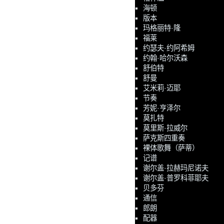
海顿
版本
玛格丽特·隆
福莱
约瑟夫·约阿希姆
约翰·哈尔沃森
舒伯特
舒曼
艾米莉·迈耶
节奏
芳妮·亨泽尔
莫扎特
莫里斯·拉威尔
萨克斯四重奏
裸体歌舞（萨蒂）
记谱
谢尔盖·拉赫玛尼诺夫
谢尔盖·普罗科菲耶夫
贝多芬
通信
郎朗
配器