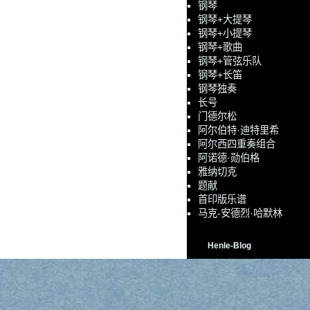
钢琴
钢琴+大提琴
钢琴+小提琴
钢琴+歌曲
钢琴+管弦乐队
钢琴+长笛
钢琴独奏
长号
门德尔松
阿尔伯特·迪特里希
阿尔西四重奏组合
阿诺德·勋伯格
雅纳切克
题献
首印版乐谱
马克-安德烈·哈默林
Henle-Blog