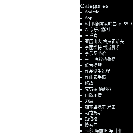
Categories
Android
App
b小调钢琴奏鸣曲op. 58
G·亨乐出版社
三重奏
亚历山大·格拉祖诺夫
亨丽埃特·博斯曼斯
亨乐图书馆
亨宁·克拉格鲁德
低音提琴
作品诞生过程
作曲家手稿
修改
克劳德·德彪西
再版乐谱
力度
加布里埃尔·弗雷
勃拉姆斯
勋伯格
协奏曲
卡尔·玛丽亚·冯·韦伯