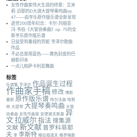
女性作曲家伟大生涯的终章：艾米
莉·迈耶的D大调大提琴奏鸣曲op.
47——由亨乐原作版乐谱全新呈现
逝世200周年纪念：卡尔·玛丽亚·
冯·韦伯《大管协奏曲》op. 75的全
新亨乐原作版乐谱
日益受到重视的芳妮·亨泽尔歌曲
作品
不必总是用蓝色——黄色封皮的巴
赫影印本
一点儿帕萨卡利亚舞曲
标签
作品诞生过程
乐谱集
亨泽尔
作曲家手稿
修改
博斯
原作版乐谱
曼斯
哈尔沃森
哈默
大提琴奏鸣曲
林
大提琴
大管
异
协奏曲
女性作曲家
安德谢夫斯基
文
拉威尔
指法
搜集源
新文献
文献
普罗科菲耶
夫
李斯特
李
格拉祖诺夫
格罗梅斯