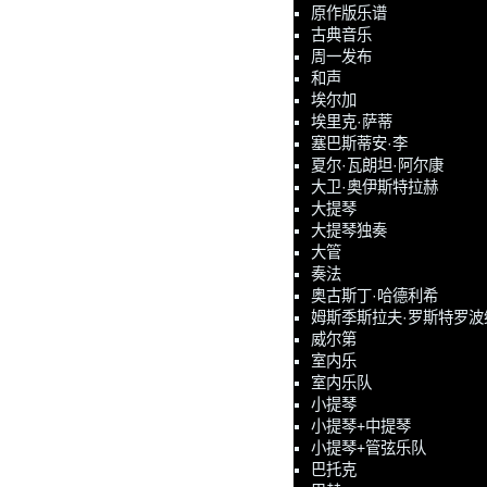
原作版乐谱
古典音乐
周一发布
和声
埃尔加
埃里克·萨蒂
塞巴斯蒂安·李
夏尔·瓦朗坦·阿尔康
大卫·奥伊斯特拉赫
大提琴
大提琴独奏
大管
奏法
奥古斯丁·哈德利希
姆斯季斯拉夫·罗斯特罗波
威尔第
室内乐
室内乐队
小提琴
小提琴+中提琴
小提琴+管弦乐队
巴托克