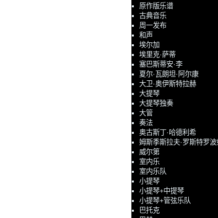
原作版乐谱
古典音乐
周一发布
和声
埃尔加
埃里克·萨蒂
塞巴斯蒂安·李
夏尔·瓦朗坦·阿尔康
大卫·奥伊斯特拉赫
大提琴
大提琴独奏
大管
奏法
奥古斯丁·哈德利希
姆斯季斯拉夫·罗斯特罗波
威尔第
室内乐
室内乐队
小提琴
小提琴+中提琴
小提琴+管弦乐队
巴托克