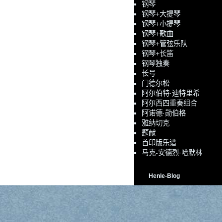
钢琴
钢琴+大提琴
钢琴+小提琴
钢琴+歌曲
钢琴+管弦乐队
钢琴+长笛
钢琴独奏
长号
门德尔松
阿尔伯特·迪特里希
阿尔西四重奏组合
阿诺德·勋伯格
雅纳切克
题献
首印版乐谱
马克-安德烈·哈默林
Henle-Blog