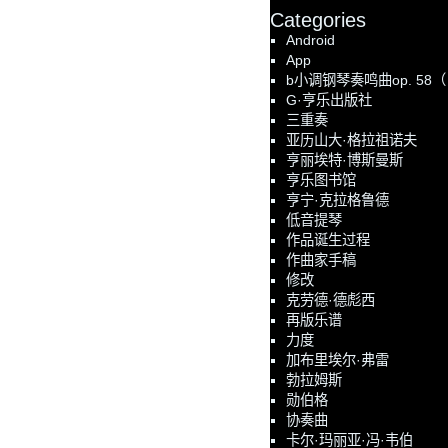
Categories
Android
App
b小调钢琴奏鸣曲op. 58
G·亨乐出版社
三重奏
亚历山大·格拉祖诺夫
亨丽埃特·博斯曼斯
亨乐图书馆
亨宁·克拉格鲁德
低音提琴
作品诞生过程
作曲家手稿
修改
克劳德·德彪西
再版乐谱
力度
加布里埃尔·弗雷
勃拉姆斯
勋伯格
协奏曲
卡尔·玛丽亚·冯·韦伯