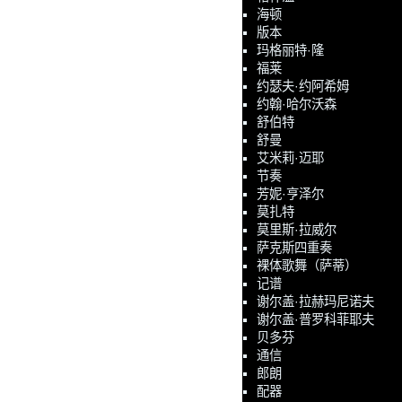
海顿
版本
玛格丽特·隆
福莱
约瑟夫·约阿希姆
约翰·哈尔沃森
舒伯特
舒曼
艾米莉·迈耶
节奏
芳妮·亨泽尔
莫扎特
莫里斯·拉威尔
萨克斯四重奏
裸体歌舞（萨蒂）
记谱
谢尔盖·拉赫玛尼诺夫
谢尔盖·普罗科菲耶夫
贝多芬
通信
郎朗
配器