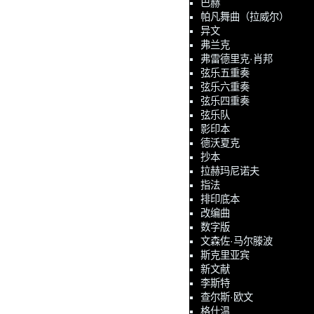
巴赫
帕凡舞曲（拉威尔）
异文
弗兰克
弗雷德里克·肖邦
弦乐五重奏
弦乐六重奏
弦乐四重奏
弦乐队
影印本
德沃夏克
抄本
拉赫玛尼诺夫
指法
排印底本
改编曲
数字版
文森佐·马尔滕波
斯克里亚宾
新文献
李斯特
查尔斯·欧文
格什温