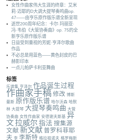
女性作曲家伟大生涯的终章：艾米
莉·迈耶的D大调大提琴奏鸣曲op.
47——由亨乐原作版乐谱全新呈现
逝世200周年纪念：卡尔·玛丽亚·
冯·韦伯《大管协奏曲》op. 75的全
新亨乐原作版乐谱
日益受到重视的芳妮·亨泽尔歌曲
作品
不必总是用蓝色——黄色封皮的巴
赫影印本
一点儿帕萨卡利亚舞曲
标签
作品诞生过程
乐谱集
亨泽尔
作曲家手稿
修改
博斯
原作版乐谱
曼斯
哈尔沃森
哈默
大提琴奏鸣曲
林
大提琴
大管
异
协奏曲
女性作曲家
安德谢夫斯基
文
拉威尔
指法
搜集源
新文献
文献
普罗科菲耶
夫
李斯特
李
格拉祖诺夫
格罗梅斯