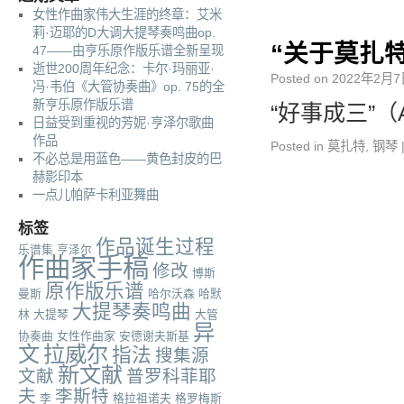
女性作曲家伟大生涯的终章：艾米
莉·迈耶的D大调大提琴奏鸣曲op.
“关于莫扎特
47——由亨乐原作版乐谱全新呈现
逝世200周年纪念：卡尔·玛丽亚·
Posted on
2022年2月7
冯·韦伯《大管协奏曲》op. 75的全
新亨乐原作版乐谱
“好事成三”（A
日益受到重视的芳妮·亨泽尔歌曲
作品
Posted in
莫扎特
,
钢琴
不必总是用蓝色——黄色封皮的巴
赫影印本
一点儿帕萨卡利亚舞曲
标签
作品诞生过程
乐谱集
亨泽尔
作曲家手稿
修改
博斯
原作版乐谱
曼斯
哈尔沃森
哈默
大提琴奏鸣曲
林
大提琴
大管
异
协奏曲
女性作曲家
安德谢夫斯基
文
拉威尔
指法
搜集源
新文献
文献
普罗科菲耶
夫
李斯特
李
格拉祖诺夫
格罗梅斯