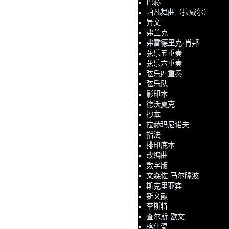
巴赫
帕凡舞曲（拉威尔）
异文
弗兰克
弗雷德里克·肖邦
弦乐五重奏
弦乐六重奏
弦乐四重奏
弦乐队
影印本
德沃夏克
抄本
拉赫玛尼诺夫
指法
排印底本
改编曲
数字版
文森佐·马尔滕波
斯克里亚宾
新文献
李斯特
查尔斯·欧文
格什温