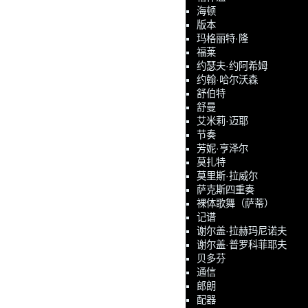
海顿
版本
玛格丽特·隆
福莱
约瑟夫·约阿希姆
约翰·哈尔沃森
舒伯特
舒曼
艾米莉·迈耶
节奏
芳妮·亨泽尔
莫扎特
莫里斯·拉威尔
萨克斯四重奏
裸体歌舞（萨蒂）
记谱
谢尔盖·拉赫玛尼诺夫
谢尔盖·普罗科菲耶夫
贝多芬
通信
郎朗
配器