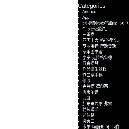
Categories
Android
App
b小调钢琴奏鸣曲op. 58
G·亨乐出版社
三重奏
亚历山大·格拉祖诺夫
亨丽埃特·博斯曼斯
亨乐图书馆
亨宁·克拉格鲁德
低音提琴
作品诞生过程
作曲家手稿
修改
克劳德·德彪西
再版乐谱
力度
加布里埃尔·弗雷
勃拉姆斯
勋伯格
协奏曲
卡尔·玛丽亚·冯·韦伯