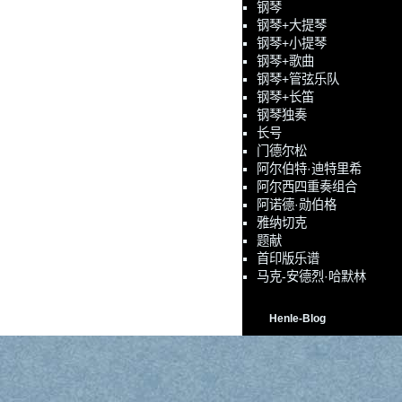
钢琴
钢琴+大提琴
钢琴+小提琴
钢琴+歌曲
钢琴+管弦乐队
钢琴+长笛
钢琴独奏
长号
门德尔松
阿尔伯特·迪特里希
阿尔西四重奏组合
阿诺德·勋伯格
雅纳切克
题献
首印版乐谱
马克-安德烈·哈默林
Henle-Blog