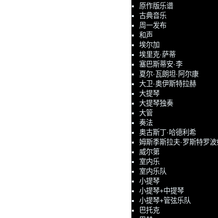
原作版乐谱
古典音乐
周一发布
和声
埃尔加
埃里克·萨蒂
塞巴斯蒂安·李
夏尔·瓦朗坦·阿尔康
大卫·奥伊斯特拉赫
大提琴
大提琴独奏
大管
奏法
奥古斯丁·哈德利希
姆斯季斯拉夫·罗斯特罗波
威尔第
室内乐
室内乐队
小提琴
小提琴+中提琴
小提琴+管弦乐队
巴托克