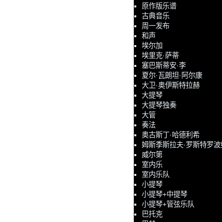
原作版乐谱
古典音乐
周一发布
和声
埃尔加
埃里克·萨蒂
塞巴斯蒂安·李
夏尔·瓦朗坦·阿尔康
大卫·奥伊斯特拉赫
大提琴
大提琴独奏
大管
奏法
奥古斯丁·哈德利希
姆斯季斯拉夫·罗斯特罗波
威尔第
室内乐
室内乐队
小提琴
小提琴+中提琴
小提琴+管弦乐队
巴托克