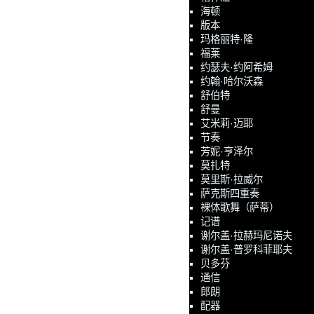
海顿
版本
玛格丽特·隆
福莱
约瑟夫·约阿希姆
约翰·哈尔沃森
舒伯特
舒曼
艾米莉·迈耶
节奏
芳妮·亨泽尔
莫扎特
莫里斯·拉威尔
萨克斯四重奏
裸体歌舞（萨蒂）
记谱
谢尔盖·拉赫玛尼诺夫
谢尔盖·普罗科菲耶夫
贝多芬
通信
郎朗
配器