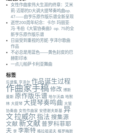
女性作曲家伟大生涯的终章：艾米
莉·迈耶的D大调大提琴奏鸣曲op.
47——由亨乐原作版乐谱全新呈现
逝世200周年纪念：卡尔·玛丽亚·
冯·韦伯《大管协奏曲》op. 75的全
新亨乐原作版乐谱
日益受到重视的芳妮·亨泽尔歌曲
作品
不必总是用蓝色——黄色封皮的巴
赫影印本
一点儿帕萨卡利亚舞曲
标签
作品诞生过程
乐谱集
亨泽尔
作曲家手稿
修改
博斯
原作版乐谱
曼斯
哈尔沃森
哈默
大提琴奏鸣曲
林
大提琴
大管
异
协奏曲
女性作曲家
安德谢夫斯基
文
拉威尔
指法
搜集源
新文献
文献
普罗科菲耶
夫
李斯特
李
格拉祖诺夫
格罗梅斯