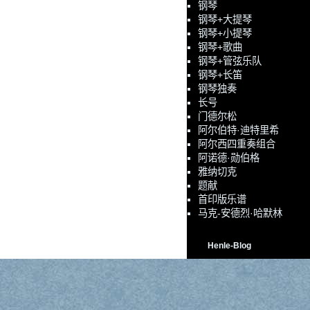
钢琴
钢琴+大提琴
钢琴+小提琴
钢琴+歌曲
钢琴+管弦乐队
钢琴+长笛
钢琴独奏
长号
门德尔松
阿尔伯特·迪特里希
阿尔西四重奏组合
阿诺德·勋伯格
雅纳切克
题献
首印版乐谱
马克-安德烈·哈默林
Henle-Blog