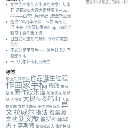
普罗科菲耶夫
,
钢琴+小
女性作曲家伟大生涯的终章：艾米
莉·迈耶的D大调大提琴奏鸣曲op.
47——由亨乐原作版乐谱全新呈现
逝世200周年纪念：卡尔·玛丽亚·
冯·韦伯《大管协奏曲》op. 75的全
新亨乐原作版乐谱
日益受到重视的芳妮·亨泽尔歌曲
作品
不必总是用蓝色——黄色封皮的巴
赫影印本
一点儿帕萨卡利亚舞曲
标签
作品诞生过程
乐谱集
亨泽尔
作曲家手稿
修改
博斯
原作版乐谱
曼斯
哈尔沃森
哈默
大提琴奏鸣曲
林
大提琴
大管
异
协奏曲
女性作曲家
安德谢夫斯基
文
拉威尔
指法
搜集源
新文献
文献
普罗科菲耶
夫
李斯特
李
格拉祖诺夫
格罗梅斯