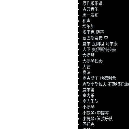
原作版乐谱
古典音乐
周一发布
和声
埃尔加
埃里克·萨蒂
塞巴斯蒂安·李
夏尔·瓦朗坦·阿尔康
大卫·奥伊斯特拉赫
大提琴
大提琴独奏
大管
奏法
奥古斯丁·哈德利希
姆斯季斯拉夫·罗斯特罗波
威尔第
室内乐
室内乐队
小提琴
小提琴+中提琴
小提琴+管弦乐队
巴托克