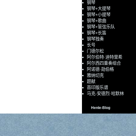
钢琴
钢琴+大提琴
钢琴+小提琴
钢琴+歌曲
钢琴+管弦乐队
钢琴+长笛
钢琴独奏
长号
门德尔松
阿尔伯特·迪特里希
阿尔西四重奏组合
阿诺德·勋伯格
雅纳切克
题献
首印版乐谱
马克-安德烈·哈默林
Henle-Blog