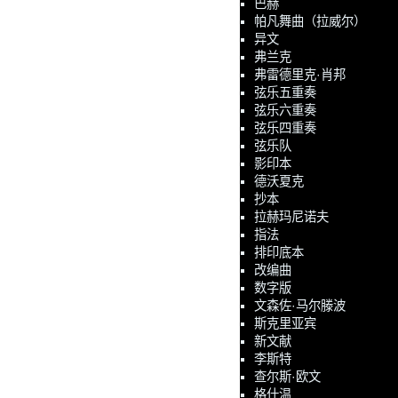
巴赫
帕凡舞曲（拉威尔）
异文
弗兰克
弗雷德里克·肖邦
弦乐五重奏
弦乐六重奏
弦乐四重奏
弦乐队
影印本
德沃夏克
抄本
拉赫玛尼诺夫
指法
排印底本
改编曲
数字版
文森佐·马尔滕波
斯克里亚宾
新文献
李斯特
查尔斯·欧文
格什温