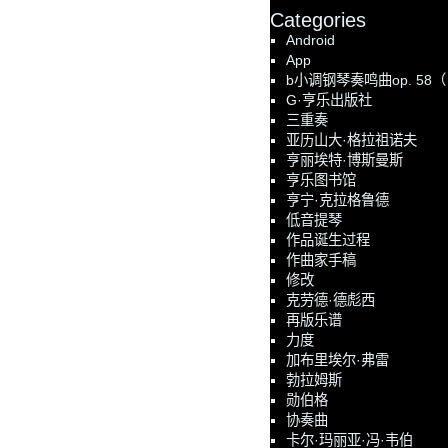
Categories
Android
App
b小调钢琴奏鸣曲op. 58
G·亨乐出版社
三重奏
亚历山大·格拉祖诺夫
亨丽埃特·博斯曼斯
亨乐图书馆
亨宁·克拉格鲁德
低音提琴
作品诞生过程
作曲家手稿
修改
克劳德·德彪西
再版乐谱
力度
加布里埃尔·弗雷
勃拉姆斯
勋伯格
协奏曲
卡尔·玛丽亚·冯·韦伯