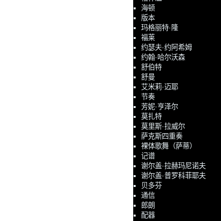
海顿
版本
玛格丽特·隆
福莱
约瑟夫·约阿希姆
约翰·哈尔沃森
舒伯特
舒曼
艾米莉·迈耶
节奏
芳妮·亨泽尔
莫扎特
莫里斯·拉威尔
萨克斯四重奏
裸体歌舞（萨蒂）
记谱
谢尔盖·拉赫玛尼诺夫
谢尔盖·普罗科菲耶夫
贝多芬
通信
郎朗
配器