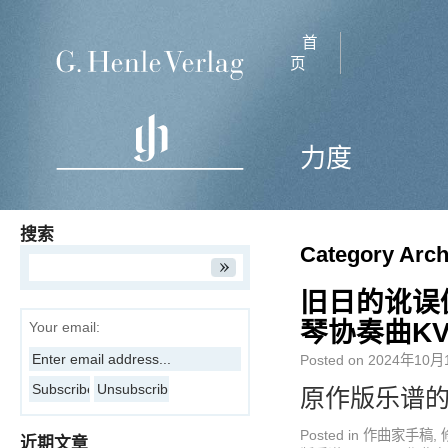
首
页
力度
搜索
Category Arch
旧日的讹误
琴协奏曲KV
Your email:
Posted on
2024年10月
原作版乐谱的
Posted in
作曲家手稿
,
近期文章