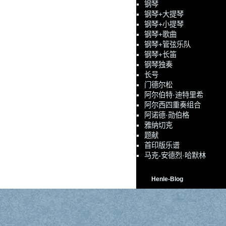
钢琴
钢琴+大提琴
钢琴+小提琴
钢琴+歌曲
钢琴+管弦乐队
钢琴+长笛
钢琴独奏
长号
门德尔松
阿尔伯特·迪特里希
阿尔西四重奏组合
阿诺德·勋伯格
雅纳切克
题献
首印版乐谱
马克-安德烈·哈默林
Henle-Blog