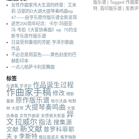
版乐谱
|
Tagged
作曲家
女性作曲家伟大生涯的终章：艾米
特
,
首印版乐谱
|
发表评
莉·迈耶的D大调大提琴奏鸣曲op.
47——由亨乐原作版乐谱全新呈现
逝世200周年纪念：卡尔·玛丽亚·
冯·韦伯《大管协奏曲》op. 75的全
新亨乐原作版乐谱
日益受到重视的芳妮·亨泽尔歌曲
作品
不必总是用蓝色——黄色封皮的巴
赫影印本
一点儿帕萨卡利亚舞曲
标签
作品诞生过程
乐谱集
亨泽尔
作曲家手稿
修改
博斯
原作版乐谱
曼斯
哈尔沃森
哈默
大提琴奏鸣曲
林
大提琴
大管
异
协奏曲
女性作曲家
安德谢夫斯基
文
拉威尔
指法
搜集源
新文献
文献
普罗科菲耶
夫
李斯特
李
格拉祖诺夫
格罗梅斯