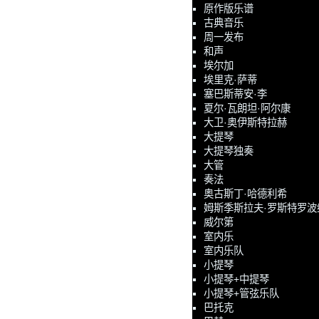
原作版乐谱
古典音乐
周一发布
和声
埃尔加
埃里克·萨蒂
塞巴斯蒂安·李
夏尔·瓦朗坦·阿尔康
大卫·奥伊斯特拉赫
大提琴
大提琴独奏
大管
奏法
奥古斯丁·哈德利希
姆斯季斯拉夫·罗斯特罗波
威尔第
室内乐
室内乐队
小提琴
小提琴+中提琴
小提琴+管弦乐队
巴托克