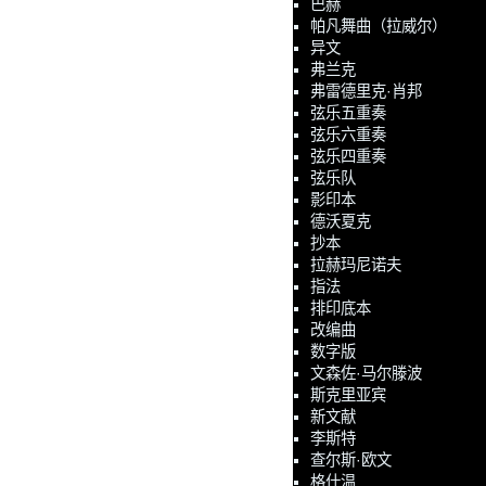
巴赫
帕凡舞曲（拉威尔）
异文
弗兰克
弗雷德里克·肖邦
弦乐五重奏
弦乐六重奏
弦乐四重奏
弦乐队
影印本
德沃夏克
抄本
拉赫玛尼诺夫
指法
排印底本
改编曲
数字版
文森佐·马尔滕波
斯克里亚宾
新文献
李斯特
查尔斯·欧文
格什温