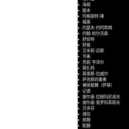
海顿
版本
玛格丽特·隆
福莱
约瑟夫·约阿希姆
约翰·哈尔沃森
舒伯特
舒曼
艾米莉·迈耶
节奏
芳妮·亨泽尔
莫扎特
莫里斯·拉威尔
萨克斯四重奏
裸体歌舞（萨蒂）
记谱
谢尔盖·拉赫玛尼诺夫
谢尔盖·普罗科菲耶夫
贝多芬
通信
郎朗
配器