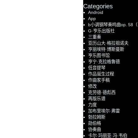
Categories
Android
App
b小调钢琴奏鸣曲op. 58
G·亨乐出版社
三重奏
亚历山大·格拉祖诺夫
亨丽埃特·博斯曼斯
亨乐图书馆
亨宁·克拉格鲁德
低音提琴
作品诞生过程
作曲家手稿
修改
克劳德·德彪西
再版乐谱
力度
加布里埃尔·弗雷
勃拉姆斯
勋伯格
协奏曲
卡尔·玛丽亚·冯·韦伯