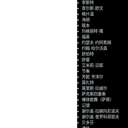
李斯特
查尔斯·欧文
格什温
海顿
版本
玛格丽特·隆
福莱
约瑟夫·约阿希姆
约翰·哈尔沃森
舒伯特
舒曼
艾米莉·迈耶
节奏
芳妮·亨泽尔
莫扎特
莫里斯·拉威尔
萨克斯四重奏
裸体歌舞（萨蒂）
记谱
谢尔盖·拉赫玛尼诺夫
谢尔盖·普罗科菲耶夫
贝多芬