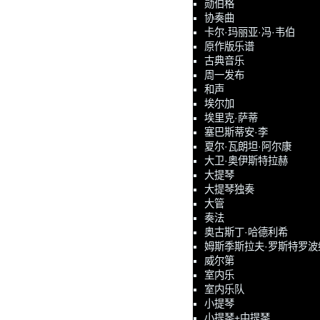
勋伯格
协奏曲
卡尔·玛丽亚·冯·韦伯
原作版乐谱
古典音乐
周一发布
和声
埃尔加
埃里克·萨蒂
塞巴斯蒂安·李
夏尔·瓦朗坦·阿尔康
大卫·奥伊斯特拉赫
大提琴
大提琴独奏
大管
奏法
奥古斯丁·哈德利希
姆斯季斯拉夫·罗斯特罗波
威尔第
室内乐
室内乐队
小提琴
小提琴+中提琴