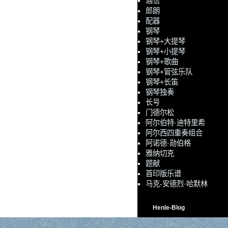
通信
郎朗
配器
钢琴
钢琴+大提琴
钢琴+小提琴
钢琴+歌曲
钢琴+管弦乐队
钢琴+长笛
钢琴独奏
长号
门德尔松
阿尔伯特·迪特里希
阿尔西四重奏组合
阿诺德·勋伯格
雅纳切克
题献
首印版乐谱
马克-安德烈·哈默林
Henle-Blog