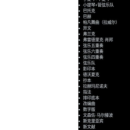
小提琴+管弦乐队
巴托克
巴赫
帕凡舞曲（拉威尔）
异文
弗兰克
弗雷德里克·肖邦
弦乐五重奏
弦乐六重奏
弦乐四重奏
弦乐队
影印本
德沃夏克
抄本
拉赫玛尼诺夫
指法
排印底本
改编曲
数字版
文森佐·马尔滕波
斯克里亚宾
新文献