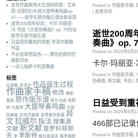
女性作曲家伟大生涯的终章：艾米
Posted in
作曲家手稿
,
莉·迈耶的D大调大提琴奏鸣曲op.
|
发表评论
47——由亨乐原作版乐谱全新呈现
逝世200周年纪念：卡尔·玛丽亚·
冯·韦伯《大管协奏曲》op. 75的全
逝世200周
新亨乐原作版乐谱
奏曲》op.
日益受到重视的芳妮·亨泽尔歌曲
作品
Posted on
2026年6月1
不必总是用蓝色——黄色封皮的巴
赫影印本
卡尔·玛丽亚·
一点儿帕萨卡利亚舞曲
Posted in
作曲家手稿
,
标签
协奏曲
,
新文献
,
韦伯
|
作品诞生过程
乐谱集
亨泽尔
作曲家手稿
修改
博斯
原作版乐谱
曼斯
哈尔沃森
哈默
日益受到重
大提琴奏鸣曲
林
大提琴
大管
Posted on
2026年5月1
异
协奏曲
女性作曲家
安德谢夫斯基
文
拉威尔
指法
搜集源
466部已记
新文献
文献
普罗科菲耶
夫
李斯特
Posted in
作曲家手稿
,
李
格拉祖诺夫
格罗梅斯