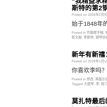
“我精益求
斯特的第2
Posted on
2026年2月9
始于1848年
Posted in
作曲家手稿
,
新文献
,
李斯特
,
钢琴协
新年有新禧
Posted on
2026年1月1
你喜欢李吗？
Posted in
修改
,
再版乐
Tagged
大提琴
,
李
,
练
莫扎特最后