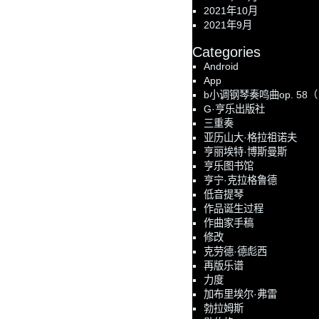
2021年10月
2021年9月
Categories
Android
App
b小调钢琴奏鸣曲op. 58
G·亨乐出版社
三重奏
亚历山大·格拉祖诺夫
亨丽埃特·博斯曼斯
亨乐图书馆
亨宁·克拉格鲁德
低音提琴
作品诞生过程
作曲家手稿
修改
克劳德·德彪西
再版乐谱
力度
加布里埃尔·弗雷
勃拉姆斯