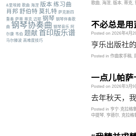
歌曲
,
海涅
,
版本
,
蒂克
,
版本
练习曲
&里埃姆
歌曲
海涅
肖邦
舒伯特
莫扎特
萨克斯四
钢琴
重奏
萨蒂
蒂克
迈耶
钢琴伴奏歌
不必总是用
钢琴协奏曲
曲
钢琴音乐
阿
首印版乐谱
题献
Posted on
2026年4月2
尔康
韦伯
马尔滕波
高难度技巧
亨乐出版社的
Posted in
作曲家手稿
,
一点儿帕萨
Posted on
2026年3月9
去年秋天，我
Posted in
亨宁·克拉格
中提琴
,
亨德尔
,
克拉格