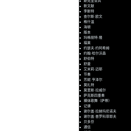
斯克里亚宾
新文献
李斯特
查尔斯·欧文
格什温
海顿
版本
玛格丽特·隆
福莱
约瑟夫·约阿希姆
约翰·哈尔沃森
舒伯特
舒曼
艾米莉·迈耶
节奏
芳妮·亨泽尔
莫扎特
莫里斯·拉威尔
萨克斯四重奏
裸体歌舞（萨蒂）
记谱
谢尔盖·拉赫玛尼诺夫
谢尔盖·普罗科菲耶夫
贝多芬
通信