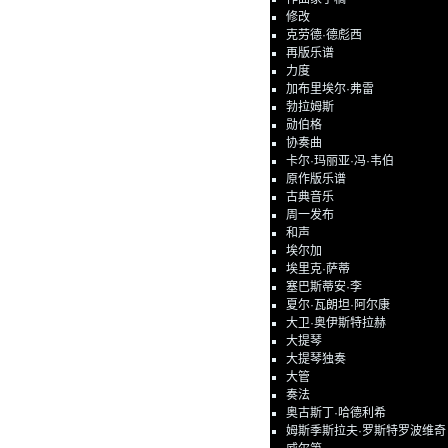
修改
克劳德·德彪西
再版乐谱
力度
加布里埃尔·弗雷
勃拉姆斯
勋伯格
协奏曲
卡尔·玛丽亚·冯·韦伯
原作版乐谱
古典音乐
周一发布
和声
埃尔加
埃里克·萨蒂
塞巴斯蒂安·李
夏尔·瓦朗坦·阿尔康
大卫·奥伊斯特拉赫
大提琴
大提琴独奏
大管
奏法
奥古斯丁·哈德利希
姆斯季斯拉夫·罗斯特罗波维奇