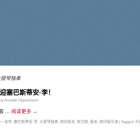
大提琴独奏
迎塞巴斯蒂安·李！
by
Annette Oppermann
客 …
阅读更多
→
周一发布
,
塞巴斯蒂安·李
,
大提琴独奏
,
排印底本
,
新文献
,
版本
,
首印版乐谱
|
Tagged
大