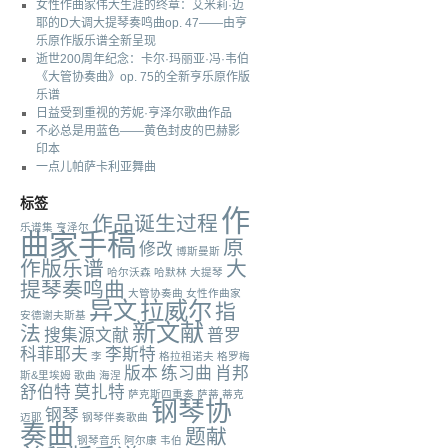
女性作曲家伟大生涯的终章：艾米莉·迈
耶的D大调大提琴奏鸣曲op. 47——由亨
乐原作版乐谱全新呈现
逝世200周年纪念：卡尔·玛丽亚·冯·韦伯
《大管协奏曲》op. 75的全新亨乐原作版
乐谱
日益受到重视的芳妮·亨泽尔歌曲作品
不必总是用蓝色——黄色封皮的巴赫影
印本
一点儿帕萨卡利亚舞曲
标签
作
作品诞生过程
乐谱集
亨泽尔
曲家手稿
原
修改
博斯曼斯
作版乐谱
大
哈尔沃森
哈默林
大提琴
提琴奏鸣曲
大管协奏曲
女性作曲家
异文
拉威尔
指
安德谢夫斯基
新文献
法
搜集源文献
普罗
科菲耶夫
李斯特
李
格拉祖诺夫
格罗梅
版本
练习曲
肖邦
斯&里埃姆
歌曲
海涅
舒伯特
莫扎特
萨克斯四重奏
萨蒂
蒂克
钢琴协
钢琴
迈耶
钢琴伴奏歌曲
奏曲
题献
钢琴音乐
阿尔康
韦伯