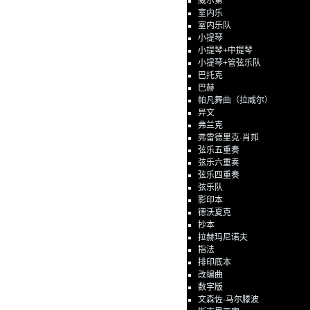
威尔第
室内乐
室内乐队
小提琴
小提琴+中提琴
小提琴+管弦乐队
巴托克
巴赫
帕凡舞曲（拉威尔）
异文
弗兰克
弗雷德里克·肖邦
弦乐五重奏
弦乐六重奏
弦乐四重奏
弦乐队
影印本
德沃夏克
抄本
拉赫玛尼诺夫
指法
排印底本
改编曲
数字版
文森佐·马尔滕波