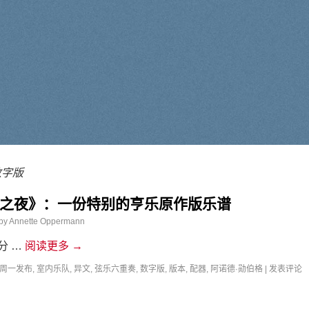
数字版
之夜》：一份特别的亨乐原作版乐谱
by
Annette Oppermann
分 …
阅读更多
→
周一发布
,
室内乐队
,
异文
,
弦乐六重奏
,
数字版
,
版本
,
配器
,
阿诺德·勋伯格
|
发表评论