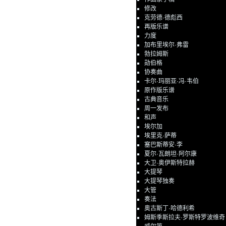
修改
克劳德·德彪西
再版乐谱
力度
加布里埃尔·弗雷
勃拉姆斯
勋伯格
协奏曲
卡尔·玛丽亚·冯·韦伯
原作版乐谱
古典音乐
周一发布
和声
埃尔加
埃里克·萨蒂
塞巴斯蒂安·李
夏尔·瓦朗坦·阿尔康
大卫·奥伊斯特拉赫
大提琴
大提琴独奏
大管
奏法
奥古斯丁·哈德利希
姆斯季斯拉夫·罗斯特罗波维奇