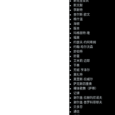
斯克里亚宾
新文献
李斯特
查尔斯·欧文
格什温
海顿
版本
玛格丽特·隆
福莱
约瑟夫·约阿希姆
约翰·哈尔沃森
舒伯特
舒曼
艾米莉·迈耶
节奏
芳妮·亨泽尔
莫扎特
莫里斯·拉威尔
萨克斯四重奏
裸体歌舞（萨蒂）
记谱
谢尔盖·拉赫玛尼诺夫
谢尔盖·普罗科菲耶夫
贝多芬
通信