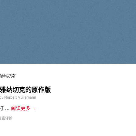
雅纳切克
雅纳切克的原作版
by
Norbert Müllemann
打 …
阅读更多
→
发表评论