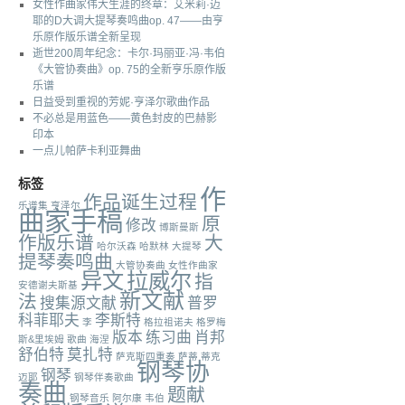
女性作曲家伟大生涯的终章：艾米莉·迈
耶的D大调大提琴奏鸣曲op. 47——由亨
乐原作版乐谱全新呈现
逝世200周年纪念：卡尔·玛丽亚·冯·韦伯
《大管协奏曲》op. 75的全新亨乐原作版
乐谱
日益受到重视的芳妮·亨泽尔歌曲作品
不必总是用蓝色——黄色封皮的巴赫影
印本
一点儿帕萨卡利亚舞曲
标签
作
作品诞生过程
乐谱集
亨泽尔
曲家手稿
原
修改
博斯曼斯
作版乐谱
大
哈尔沃森
哈默林
大提琴
提琴奏鸣曲
大管协奏曲
女性作曲家
异文
拉威尔
指
安德谢夫斯基
新文献
法
搜集源文献
普罗
科菲耶夫
李斯特
李
格拉祖诺夫
格罗梅
版本
练习曲
肖邦
斯&里埃姆
歌曲
海涅
舒伯特
莫扎特
萨克斯四重奏
萨蒂
蒂克
钢琴协
钢琴
迈耶
钢琴伴奏歌曲
奏曲
题献
钢琴音乐
阿尔康
韦伯