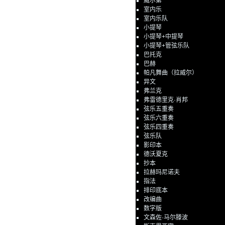
威尔第
室内乐
室内乐队
小提琴
小提琴+中提琴
小提琴+管弦乐队
巴托克
巴赫
帕凡舞曲（拉威尔）
异文
弗兰克
弗雷德里克·肖邦
弦乐五重奏
弦乐六重奏
弦乐四重奏
弦乐队
影印本
德沃夏克
抄本
拉赫玛尼诺夫
指法
排印底本
改编曲
数字版
文森佐·马尔滕波