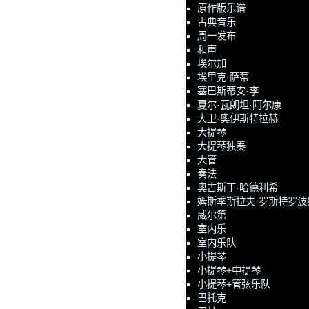
原作版乐谱
古典音乐
周一发布
和声
埃尔加
埃里克·萨蒂
塞巴斯蒂安·李
夏尔·瓦朗坦·阿尔康
大卫·奥伊斯特拉赫
大提琴
大提琴独奏
大管
奏法
奥古斯丁·哈德利希
姆斯季斯拉夫·罗斯特罗波
威尔第
室内乐
室内乐队
小提琴
小提琴+中提琴
小提琴+管弦乐队
巴托克