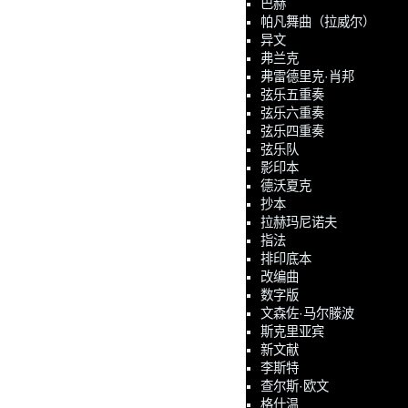
巴赫
帕凡舞曲（拉威尔）
异文
弗兰克
弗雷德里克·肖邦
弦乐五重奏
弦乐六重奏
弦乐四重奏
弦乐队
影印本
德沃夏克
抄本
拉赫玛尼诺夫
指法
排印底本
改编曲
数字版
文森佐·马尔滕波
斯克里亚宾
新文献
李斯特
查尔斯·欧文
格什温