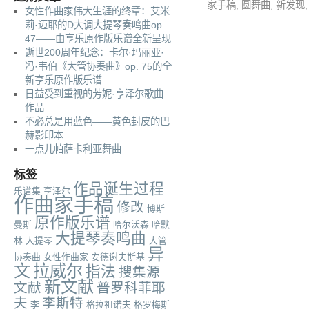
家手稿
,
圆舞曲
,
新发现
女性作曲家伟大生涯的终章：艾米
莉·迈耶的D大调大提琴奏鸣曲op.
47——由亨乐原作版乐谱全新呈现
逝世200周年纪念：卡尔·玛丽亚·
冯·韦伯《大管协奏曲》op. 75的全
新亨乐原作版乐谱
日益受到重视的芳妮·亨泽尔歌曲
作品
不必总是用蓝色——黄色封皮的巴
赫影印本
一点儿帕萨卡利亚舞曲
标签
作品诞生过程
乐谱集
亨泽尔
作曲家手稿
修改
博斯
原作版乐谱
曼斯
哈尔沃森
哈默
大提琴奏鸣曲
林
大提琴
大管
异
协奏曲
女性作曲家
安德谢夫斯基
文
拉威尔
指法
搜集源
新文献
文献
普罗科菲耶
夫
李斯特
李
格拉祖诺夫
格罗梅斯