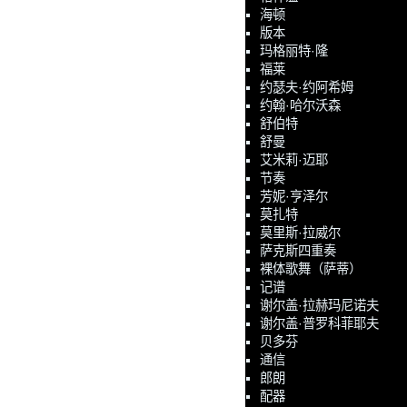
海顿
版本
玛格丽特·隆
福莱
约瑟夫·约阿希姆
约翰·哈尔沃森
舒伯特
舒曼
艾米莉·迈耶
节奏
芳妮·亨泽尔
莫扎特
莫里斯·拉威尔
萨克斯四重奏
裸体歌舞（萨蒂）
记谱
谢尔盖·拉赫玛尼诺夫
谢尔盖·普罗科菲耶夫
贝多芬
通信
郎朗
配器