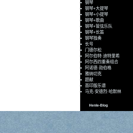
钢琴
钢琴+大提琴
钢琴+小提琴
钢琴+歌曲
钢琴+管弦乐队
钢琴+长笛
钢琴独奏
长号
门德尔松
阿尔伯特·迪特里希
阿尔西四重奏组合
阿诺德·勋伯格
雅纳切克
题献
首印版乐谱
马克-安德烈·哈默林
Henle-Blog