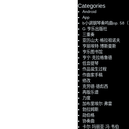
Categories
Android
App
b小调钢琴奏鸣曲op. 58
G·亨乐出版社
三重奏
亚历山大·格拉祖诺夫
亨丽埃特·博斯曼斯
亨乐图书馆
亨宁·克拉格鲁德
低音提琴
作品诞生过程
作曲家手稿
修改
克劳德·德彪西
再版乐谱
力度
加布里埃尔·弗雷
勃拉姆斯
勋伯格
协奏曲
卡尔·玛丽亚·冯·韦伯