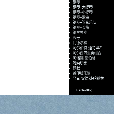
钢琴
钢琴+大提琴
钢琴+小提琴
钢琴+歌曲
钢琴+管弦乐队
钢琴+长笛
钢琴独奏
长号
门德尔松
阿尔伯特·迪特里希
阿尔西四重奏组合
阿诺德·勋伯格
雅纳切克
题献
首印版乐谱
马克-安德烈·哈默林
Henle-Blog