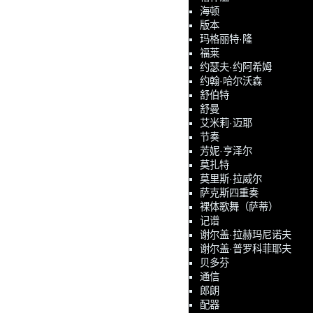
海顿
版本
玛格丽特·隆
福莱
约瑟夫·约阿希姆
约翰·哈尔沃森
舒伯特
舒曼
艾米莉·迈耶
节奏
芳妮·亨泽尔
莫扎特
莫里斯·拉威尔
萨克斯四重奏
裸体歌舞（萨蒂）
记谱
谢尔盖·拉赫玛尼诺夫
谢尔盖·普罗科菲耶夫
贝多芬
通信
郎朗
配器