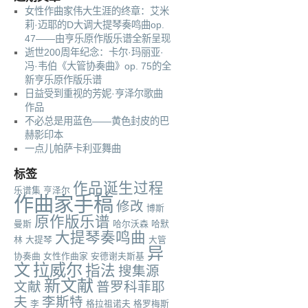
女性作曲家伟大生涯的终章：艾米
莉·迈耶的D大调大提琴奏鸣曲op.
47——由亨乐原作版乐谱全新呈现
逝世200周年纪念：卡尔·玛丽亚·
冯·韦伯《大管协奏曲》op. 75的全
新亨乐原作版乐谱
日益受到重视的芳妮·亨泽尔歌曲
作品
不必总是用蓝色——黄色封皮的巴
赫影印本
一点儿帕萨卡利亚舞曲
标签
作品诞生过程
乐谱集
亨泽尔
作曲家手稿
修改
博斯
原作版乐谱
曼斯
哈尔沃森
哈默
大提琴奏鸣曲
林
大提琴
大管
异
协奏曲
女性作曲家
安德谢夫斯基
文
拉威尔
指法
搜集源
新文献
文献
普罗科菲耶
夫
李斯特
李
格拉祖诺夫
格罗梅斯