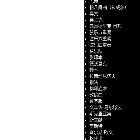
巴赫
帕凡舞曲（拉威尔）
异文
弗兰克
弗雷德里克·肖邦
弦乐五重奏
弦乐六重奏
弦乐四重奏
弦乐队
影印本
德沃夏克
抄本
拉赫玛尼诺夫
指法
排印底本
改编曲
数字版
文森佐·马尔滕波
斯克里亚宾
新文献
李斯特
查尔斯·欧文
格什温