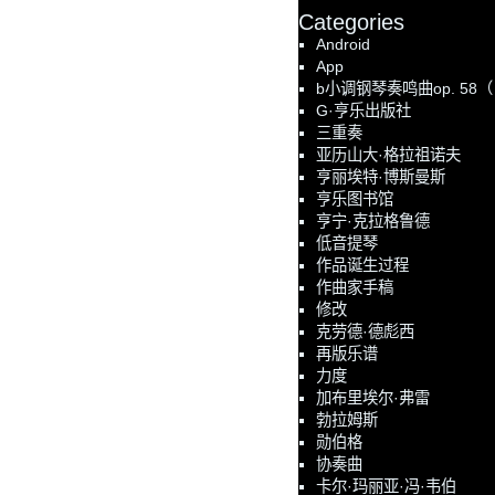
Categories
Android
App
b小调钢琴奏鸣曲op. 58
G·亨乐出版社
三重奏
亚历山大·格拉祖诺夫
亨丽埃特·博斯曼斯
亨乐图书馆
亨宁·克拉格鲁德
低音提琴
作品诞生过程
作曲家手稿
修改
克劳德·德彪西
再版乐谱
力度
加布里埃尔·弗雷
勃拉姆斯
勋伯格
协奏曲
卡尔·玛丽亚·冯·韦伯