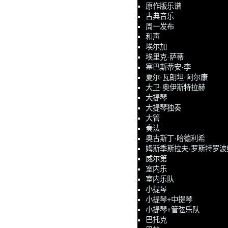
原作版乐谱
古典音乐
周一发布
和声
埃尔加
埃里克·萨蒂
塞巴斯蒂安·李
夏尔·瓦朗坦·阿尔康
大卫·奥伊斯特拉赫
大提琴
大提琴独奏
大管
奏法
奥古斯丁·哈德利希
姆斯季斯拉夫·罗斯特罗波
威尔第
室内乐
室内乐队
小提琴
小提琴+中提琴
小提琴+管弦乐队
巴托克