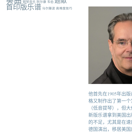
奏曲
题献
钢琴音乐
阿尔康
韦伯
首印版乐谱
马尔滕波
高难度技巧
他首先在1905年出版
格又制作出了第一个
（低音提琴），但大
新版乐谱拿到美国出
的不足，尤其是在速
德国演出，移居美国