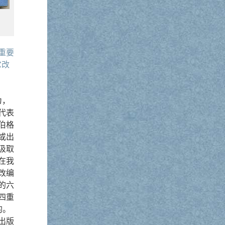
重要
它改
为，
代表
伯格
或出
汲取
在我
改编
的六
四重
的。
出版