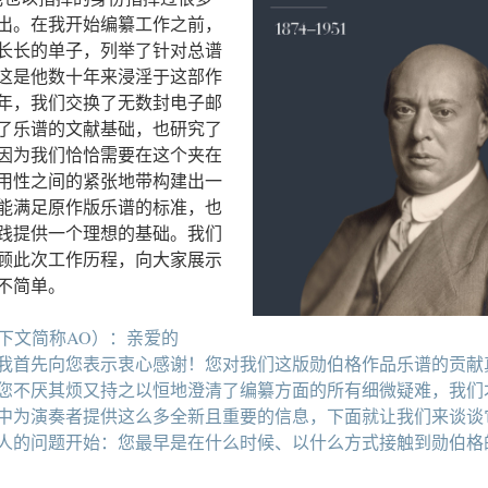
出。在我开始编纂工作之前，
长长的单子，列举了针对总谱
这是他数十年来浸淫于这部作
年，我们交换了无数封电子邮
了乐谱的文献基础，也研究了
因为我们恰恰需要在这个夹在
用性之间的紧张地带构建出一
能满足原作版乐谱的标准，也
践提供一个理想的基础。我们
顾此次工作历程，向大家展示
不简单。
mann（下文简称AO）：亲爱的
，请允许我首先向您表示衷心感谢！您对我们这版勋伯格作品乐谱的贡献
您不厌其烦又持之以恒地澄清了编纂方面的所有细微疑难，我们
中为演奏者提供这么多全新且重要的信息，下面就让我们来谈谈
人的问题开始：您最早是在什么时候、以什么方式接触到勋伯格