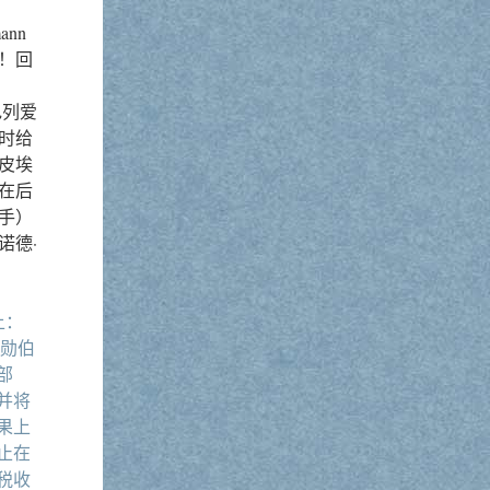
ann
！回
色列爱
时给
皮埃
在后
手）
诺德·
上：
，勋伯
部
并将
果上
止在
税收