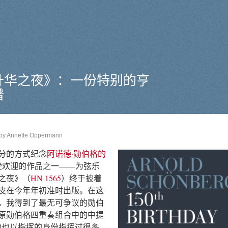
升华之夜》：一份特别的亨
谱
by
Annette Oppermann
分的方式纪念
阿诺德·勋伯格的
受欢迎的作品之一——为弦乐
之夜》（
HN 1565
）终于披着
皮在今年年初准时出版。在这
，我得到了最无可争议的勋伯
原勋伯格四重奏组合中的中提
他也以指挥的身份指挥过很多