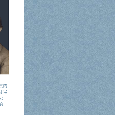
真的
才得
它
的