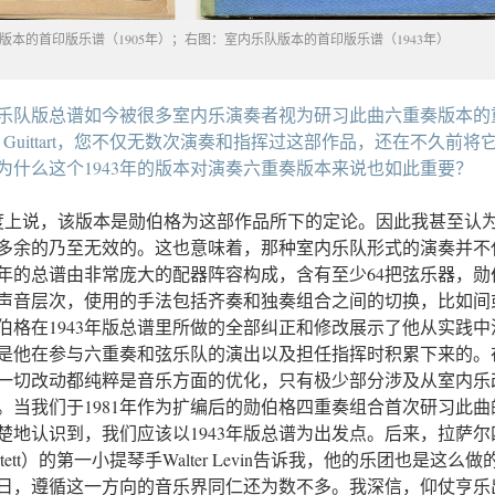
版本的首印版乐谱（1905年）；右图：室内乐队版本的首印版乐谱（1943年）
的弦乐队版总谱如今被很多室内乐演奏者视为研习此曲六重奏版本的
 Guittart，您不仅无数次演奏和指挥过这部作品，还在不久前将
为什么这个1943年的版本对演奏六重奏版本来说也如此重要？
度上说，该版本是勋伯格为这部作品所下的定论。因此我甚至认
本是多余的乃至无效的。这也意味着，那种室内乐队形式的演奏并不
43年的总谱由非常庞大的配器阵容构成，含有至少64把弦乐器，勋
声音层次，使用的手法包括齐奏和独奏组合之间的切换，比如间
伯格在1943年版总谱里所做的全部纠正和修改展示了他从实践中
是他在参与六重奏和弦乐队的演出以及担任指挥时积累下来的。
一切改动都纯粹是音乐方面的优化，只有极少部分涉及从室内乐
。当我们于1981年作为扩编后的勋伯格四重奏组合首次研习此曲
楚地认识到，我们应该以1943年版总谱为出发点。后来，拉萨尔
uartett）的第一小提琴手Walter Levin告诉我，他的乐团也是这么做
日，遵循这一方向的音乐界同仁还为数不多。我深信，仰仗亨乐