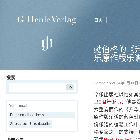
首页
勋伯格的《
乐原作版乐
搜索
Posted on
2024年3月11日
亨乐出版社以恰如其
150周年诞辰
：他最
Your email:
六重奏而作的《升华
原作版乐谱的蓝色封
份乐谱的编纂工作中
格专家之一的支持：
琴手
Henk Guittart
，