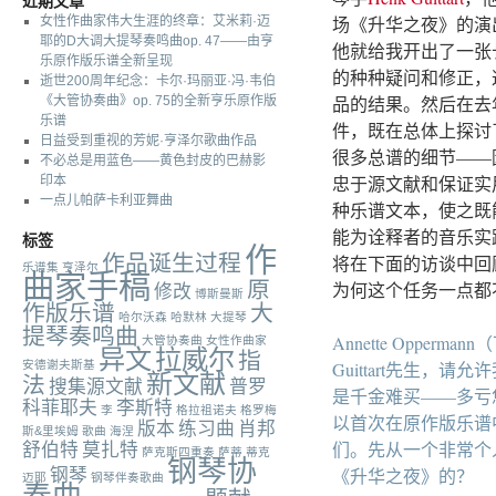
近期文章
场《升华之夜》的演
女性作曲家伟大生涯的终章：艾米莉·迈
耶的D大调大提琴奏鸣曲op. 47——由亨
他就给我开出了一张
乐原作版乐谱全新呈现
的种种疑问和修正，
逝世200周年纪念：卡尔·玛丽亚·冯·韦伯
品的结果。然后在去
《大管协奏曲》op. 75的全新亨乐原作版
乐谱
件，既在总体上探讨
日益受到重视的芳妮·亨泽尔歌曲作品
很多总谱的细节——
不必总是用蓝色——黄色封皮的巴赫影
忠于源文献和保证实
印本
一点儿帕萨卡利亚舞曲
种乐谱文本，使之既
能为诠释者的音乐实
标签
作
作品诞生过程
将在下面的访谈中回
乐谱集
亨泽尔
曲家手稿
原
为何这个任务一点都
修改
博斯曼斯
作版乐谱
大
哈尔沃森
哈默林
大提琴
提琴奏鸣曲
Annette Opper
大管协奏曲
女性作曲家
异文
拉威尔
指
安德谢夫斯基
Guittart先生
新文献
法
搜集源文献
普罗
是千金难买——多亏
科菲耶夫
李斯特
李
格拉祖诺夫
格罗梅
以首次在原作版乐谱
版本
练习曲
肖邦
斯&里埃姆
歌曲
海涅
们。先从一个非常个
舒伯特
莫扎特
萨克斯四重奏
萨蒂
蒂克
钢琴协
《升华之夜》的？
钢琴
迈耶
钢琴伴奏歌曲