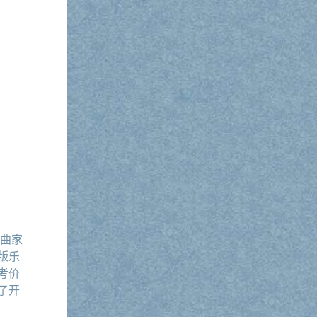
作曲家
版乐
考价
了开