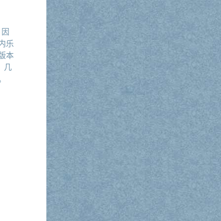
，因
内乐
版本
，几
。