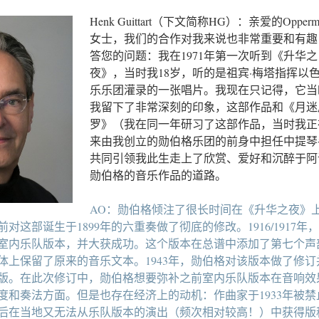
Henk Guittart（下文简称HG）：亲爱的Opperm
女士，我们的合作对我来说也非常重要和有趣
答您的问题：我在1971年第一次听到《升华之
夜》，当时我18岁，听的是祖宾·梅塔指挥以
乐乐团灌录的一张唱片。我现在只记得，它当
我留下了非常深刻的印象，这部作品和《月迷
罗》（我在同一年研习了这部作品，当时我正
来由我创立的勋伯格乐团的前身中担任中提琴
共同引领我此生走上了欣赏、爱好和沉醉于阿
勋伯格的音乐作品的道路。
AO：勋伯格倾注了很长时间在《升华之夜》
前对这部诞生于1899年的六重奏做了彻底的修改。1916/1917年
室内乐队版本，并大获成功。这个版本在总谱中添加了第七个声
体上保留了原来的音乐文本。1943年，勋伯格对该版本做了修订
版。在此次修订中，勋伯格想要弥补之前室内乐队版本在音响效
度和奏法方面。但是也存在经济上的动机：作曲家于1933年被禁
后在当地又无法从乐队版本的演出（频次相对较高！）中获得版