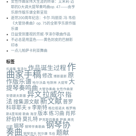
女性作曲家伟大生涯的终章：艾米莉·迈
耶的D大调大提琴奏鸣曲op. 47——由亨
乐原作版乐谱全新呈现
逝世200周年纪念：卡尔·玛丽亚·冯·韦伯
《大管协奏曲》op. 75的全新亨乐原作版
乐谱
日益受到重视的芳妮·亨泽尔歌曲作品
不必总是用蓝色——黄色封皮的巴赫影
印本
一点儿帕萨卡利亚舞曲
标签
作
作品诞生过程
乐谱集
亨泽尔
曲家手稿
原
修改
博斯曼斯
作版乐谱
大
哈尔沃森
哈默林
大提琴
提琴奏鸣曲
大管协奏曲
女性作曲家
异文
拉威尔
指
安德谢夫斯基
新文献
法
搜集源文献
普罗
科菲耶夫
李斯特
李
格拉祖诺夫
格罗梅
版本
练习曲
肖邦
斯&里埃姆
歌曲
海涅
舒伯特
莫扎特
萨克斯四重奏
萨蒂
蒂克
钢琴协
钢琴
迈耶
钢琴伴奏歌曲
奏曲
题献
钢琴音乐
阿尔康
韦伯