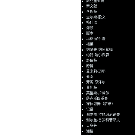
斯克里亚宾
新文献
李斯特
查尔斯·欧文
格什温
海顿
版本
玛格丽特·隆
福莱
约瑟夫·约阿希姆
约翰·哈尔沃森
舒伯特
舒曼
艾米莉·迈耶
节奏
芳妮·亨泽尔
莫扎特
莫里斯·拉威尔
萨克斯四重奏
裸体歌舞（萨蒂）
记谱
谢尔盖·拉赫玛尼诺夫
谢尔盖·普罗科菲耶夫
贝多芬
通信