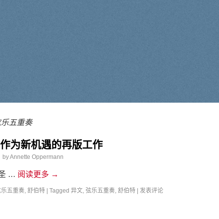
弦乐五重奏
—作为新机遇的再版工作
日
by
Annette Oppermann
圣 …
阅读更多
→
弦乐五重奏
,
舒伯特
|
Tagged
异文
,
弦乐五重奏
,
舒伯特
|
发表评论