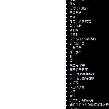
修改
克劳德·德彪西
再版乐谱
力度
加布里埃尔·弗雷
勃拉姆斯
勋伯格
协奏曲
卡尔·玛丽亚·冯·韦伯
原作版乐谱
古典音乐
周一发布
和声
埃尔加
埃里克·萨蒂
塞巴斯蒂安·李
夏尔·瓦朗坦·阿尔康
大卫·奥伊斯特拉赫
大提琴
大提琴独奏
大管
奏法
奥古斯丁·哈德利希
姆斯季斯拉夫·罗斯特罗波维奇