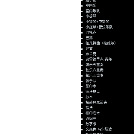
威尔第
室内乐
室内乐队
小提琴
小提琴+中提琴
小提琴+管弦乐队
巴托克
巴赫
帕凡舞曲（拉威尔）
异文
弗兰克
弗雷德里克·肖邦
弦乐五重奏
弦乐六重奏
弦乐四重奏
弦乐队
影印本
德沃夏克
抄本
拉赫玛尼诺夫
指法
排印底本
改编曲
数字版
文森佐·马尔滕波