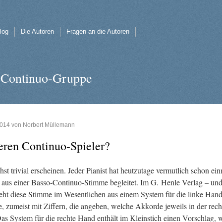
log
Die Autoren
Fragen an die Autoren
e Continuo-Gruppe
2014
von
Norbert Müllemann
e­ren Con­ti­nuo-Spie­ler?
tri­vi­al er­schei­nen. Jeder Pia­nist hat heut­zu­ta­ge ver­mut­lich schon ein
 aus einer Bas­so-Con­ti­nuo-Stim­me be­glei­tet. Im G. Henle Ver­lag – un
teht diese Stim­me im We­sent­li­chen aus einem Sys­tem für die linke Han
, zu­meist mit Zif­fern, die an­ge­ben, wel­che Ak­kor­de je­weils in der rech
s Sys­tem für die rech­te Hand ent­hält im Klein­stich einen Vor­schlag, 