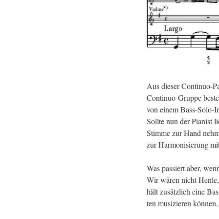
Aus die­ser Con­ti­nuo-Par
Con­ti­nuo-Grup­pe be­st
von einem Bass-So­lo-In­s
Soll­te nun der Pia­nist li
Stim­me zur Hand neh­men.
zur Har­mo­ni­sie­rung mit
Was pas­siert aber, wenn 
Wir wären nicht Henle, w
hält zu­sätz­lich eine Ba
ten mu­si­zie­ren kön­nen, 