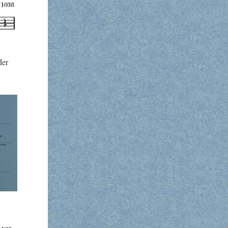
der
 ver­