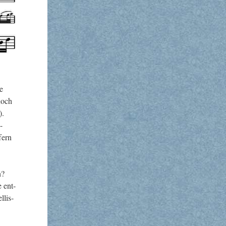
ie
 noch
).
-
fern
n?
e ent­
­lis­