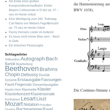
Am Ende einer großen
die Har­mo­ni­sie­rung aus
Komponistinnenlaufbahn: Emilie
BWV 1038).
Mayers Cellosonate in D-dur op. 47 –
neu im Henle-Urtext
Eine Würdigung zum 200. Todestag:
Carl Maria von Webers Fagottkonzert
op. 75 neu im Henle-Urtext
Fanny Hensels Lieder im Aufwind
Es muss nicht immer Blau sein – Bach
in Gelb
Ein bisschen Passacaglia
Schlagwörter
Autograph
Bach
Artikulation
Bartók
Bearbeitung
Beethoven
Brahms
Chopin
Debussy
Dvořák
Fassungen
Erstausgabe
Dynamik
Fauré
Fingersatz
Gesamtausgabe
Klavier
Die Con­ti­nuo-Stim­me s
Klarinette
Haydn
Horn
Klavierkonzert
Klaviersonate
Lesart
Liszt
Kontrabass
Mozart
Notation
Prokofjew
Rachmaninow
Ravel
Quellen