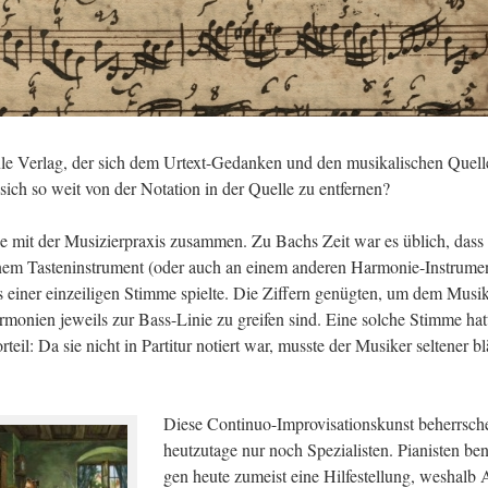
Ver­lag, der sich dem Ur­text-Ge­dan­ken und den mu­si­ka­li­schen Quel­
sich so weit von der No­ta­ti­on in der Quel­le zu ent­fer­nen?
e mit der Mu­si­zier­pra­xis zu­sam­men. Zu Bachs Zeit war es üb­lich, dass
nem Tas­ten­in­stru­ment (oder auch an einem an­de­ren Har­mo­nie-In­stru­me
iner ein­zei­li­gen Stim­me spiel­te. Die Zif­fern ge­nüg­ten, um dem Mu­si­
r­mo­ni­en je­weils zur Bass-Li­nie zu grei­fen sind. Eine sol­che Stim­me hat
il: Da sie nicht in Par­ti­tur no­tiert war, muss­te der Mu­si­ker sel­te­ner bl
Diese Con­ti­nuo-Im­pro­vi­sa­ti­ons­kunst be­herr­sc
heut­zu­ta­ge nur noch Spe­zia­lis­ten. Pia­nis­ten be­n
gen heute zu­meist eine Hil­fe­stel­lung, wes­halb