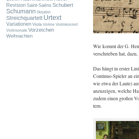
Schubert
Revision
Saint-Saëns
Schumann
Skrjabin
Urtext
Streichquartett
Variationen
Viola
Violine
Violinkonzert
Vorzeichen
Violinsonate
Weihnachten
Wie kommt der G. Henle 
ver­schrie­ben hat, dazu, 
Das hängt in ers­ter Lini
Con­ti­nuo-Spie­ler an ei
wie etwa der Laute) aus e
an­zu­zei­gen, wel­che Ha
zudem einen gro­ßen Vor­te
tern.