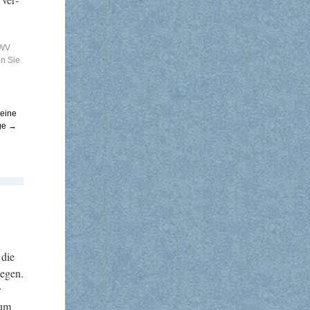
BWV
en Sie
leine
ge
→
 die
legen.
r
aum