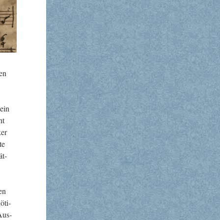
len
 ein
nt
ker
te
ät­
hen
ö­ti­
 Aus­