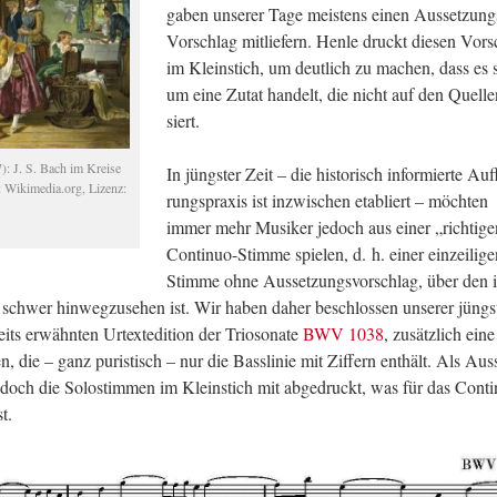
ga­ben un­se­rer Tage meis­tens einen Aus­set­zung
Vor­schlag mit­lie­fern. Henle druckt die­sen Vor­
im Klein­stich, um deut­lich zu ma­chen, dass es 
um eine Zutat han­delt, die nicht auf den Quel­le
siert.
): J. S. Bach im Krei­se
In jüngs­ter Zeit – die his­to­risch in­for­mier­te Auf
: Wi­ki­me­dia.org, Li­zenz:
rungs­pra­xis ist in­zwi­schen eta­bliert – möch­ten
immer mehr Mu­si­ker je­doch aus einer „rich­ti­g
Con­ti­nuo-Stim­me spie­len, d. h. einer ein­zei­li­g
Stim­me ohne Aus­set­zungs­vor­schlag, über den 
ur schwer hin­weg­zu­se­hen ist. Wir haben daher be­schlos­sen un­se­rer jüngs
ts er­wähn­ten Ur­text­edi­ti­on der Trio­so­na­te
BWV 1038
, zu­sätz­lich ein
en, die – ganz pu­ris­tisch – nur die Bass­li­nie mit Zif­fern ent­hält. Als Aus­
doch die So­lo­stim­men im Klein­stich mit ab­ge­druckt, was für das Con­ti
t.