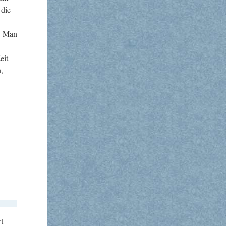
 die
. Man
eit
,
t