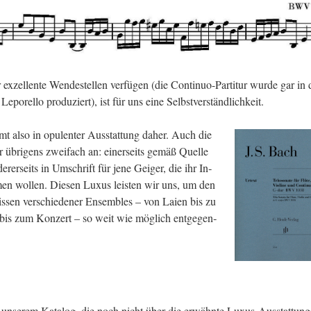
­zel­len­te Wen­de­stel­len ver­fü­gen (die Con­ti­nuo-Par­ti­tur wurde gar in 
­po­rel­lo pro­du­ziert), ist für uns eine Selbst­ver­ständ­lich­keit.
also in opu­len­ter Aus­stat­tung daher. Auch die
r üb­ri­gens zwei­fach an: ei­ner­seits gemäß Quel­le
­de­rer­seits in Um­schrift für jene Gei­ger, die ihr In­
men wol­len. Die­sen Luxus leis­ten wir uns, um den
f­nis­sen ver­schie­de­ner En­sem­bles – von Laien bis zu
 bis zum Kon­zert – so weit wie mög­lich ent­ge­gen­
s un­se­rem Ka­ta­log, die noch nicht über die er­wähn­te Lu­xus-Aus­stat­tung