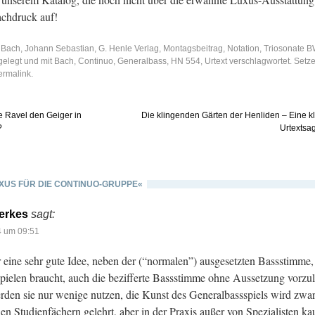
ach­druck auf!
r
Bach, Johann Sebastian
,
G. Henle Verlag
,
Montagsbeitrag
,
Notation
,
Triosonate 
elegt und mit
Bach
,
Continuo
,
Generalbass
,
HN 554
,
Urtext
verschlagwortet. Setz
ermalink
.
e Ravel den Geiger in
Die klingenden Gärten der Henliden – Eine k
?
Urtextsa
XUS FÜR DIE CONTINUO-GRUPPE«
erkes
sagt:
4 um 09:51
ür eine sehr gute Idee, neben der (“normalen”) ausgesetzten Bassstimme,
pielen braucht, auch die bezifferte Bassstimme ohne Aussetzung vorzu
rden sie nur wenige nutzen, die Kunst des Generalbassspiels wird zwa
n Studienfächern gelehrt, aber in der Praxis außer von Spezialisten k