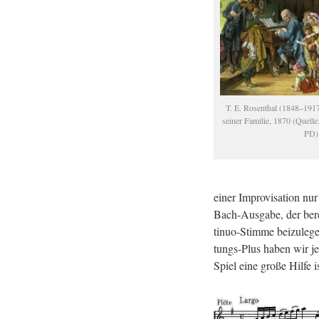
T. E. Ro­sen­thal (1848–1917
sei­ner Fa­mi­lie, 1870 (Quel­le
PD)
einer Im­pro­vi­sa­ti­on n
Bach-Aus­ga­be, der be­rei
ti­nuo-Stim­me bei­zu­le­g
tungs-Plus haben wir je­
Spiel eine große Hilfe is