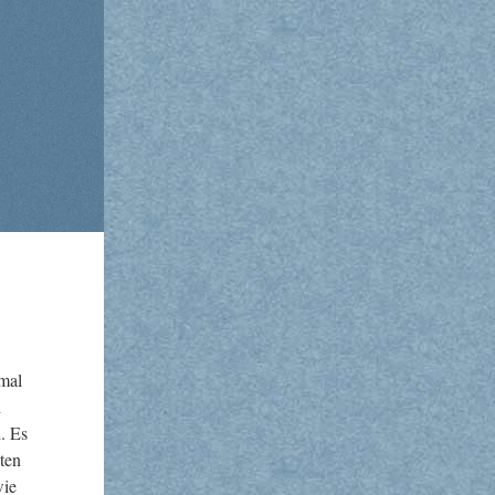
­mal
d
d. Es
­ten
wie