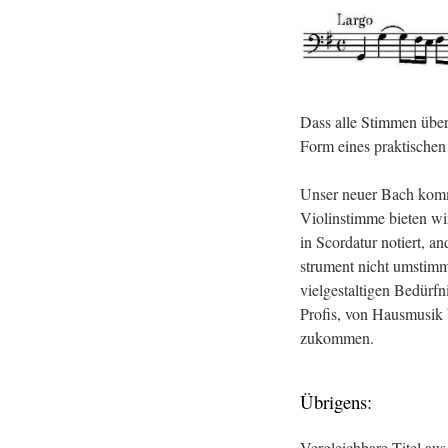
Dass alle Stim­men über ex
Form eines prak­ti­schen Le
Unser neuer Bach kommt 
Violin­stim­me bie­ten wi
in Scor­da­tur no­tiert, an
stru­ment nicht um­stim­
viel­ge­stal­ti­gen Be­dür
Pro­fis, von Haus­mu­sik
zu­kom­men.
Üb­ri­gens:
Ver­gleich­ba­re Titel au