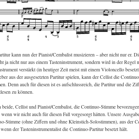
­ti­tur kann nun der Pia­nist/Cem­ba­list mu­si­zie­ren – aber nicht nur er. D
eht ja nicht nur aus einem Tas­ten­in­stru­ment, son­dern wird in der Regel
tru­ment ver­stärkt (in heu­ti­ger Zeit meist mit einem Vio­lon­cel­lo be­setzt
e­ber aus der aus­ge­setz­ten Par­ti­tur spie­len, kann der Cel­list die Con­ti­nuo
 Denn auch für die­sen ist es auf­schluss­reich, die Par­ti­tur und die Zif­
­le­sen zu kön­nen.
beide, Cel­list und Pia­nist/Cem­ba­list, die Con­ti­nuo-Stim­me be­vor­zu­ge
enn wir nicht auch für die­sen Fall vor­ge­sorgt hät­ten. Un­se­re Aus­ga­b
s­so-Stim­me (ohne Zif­fern und ohne Klein­stich-So­lo­stim­men), aus der Cel
wenn der Tas­ten­in­stru­men­ta­list die Con­ti­nuo-Par­ti­tur be­setzt hält.