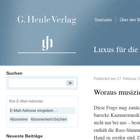
Startseite
Über den B
Luxus für di
Suchen
Publiziert am
17. Februar 
Wor­aus mu­si­zi
Ihre E-Mail-Adresse:
Diese Frage mag zu­nächst 
ba­ro­cke Kam­mer­mu­sik
nicht nur bei uns – be­s
ent­hält die Bass-Stim­me
Neueste Beiträge
Hand zu grei­fen sind.
Da