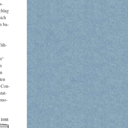
s-
schlag
sich
n ba­
­füh­
en“
en
in
­ten
e Con­
stat­
­nuo-