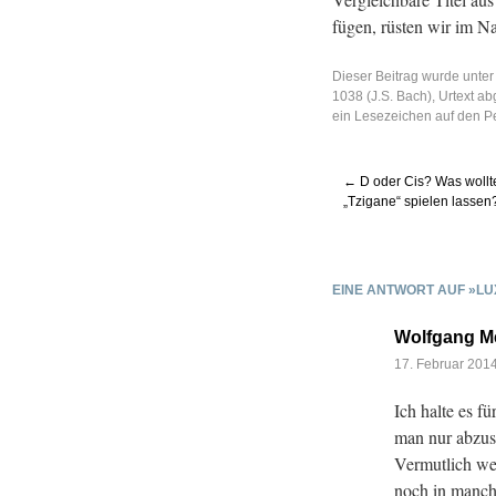
fü­gen, rüs­ten wir im N
Dieser Beitrag wurde unte
1038 (J.S. Bach)
,
Urtext
abg
ein Lesezeichen auf den
P
←
D oder Cis? Was wollt
„Tzigane“ spielen lassen
EINE ANTWORT AUF »LU
Wolfgang M
17. Februar 201
Ich halte es f
man nur abzus
Vermutlich we
noch in manche