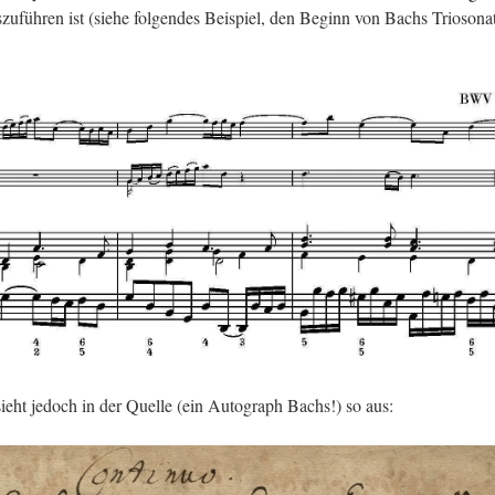
­zu­füh­ren ist (siehe fol­gen­des Bei­spiel, den Be­ginn von Bachs Trio­so­na­
ieht je­doch in der Quel­le (ein Au­to­graph Bachs!) so aus: