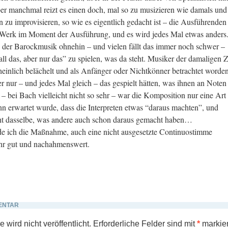
er manchmal reizt es einen doch, mal so zu musizieren wie damals und
 zu improvisieren, so wie es eigentlich gedacht ist – die Ausführenden
 Werk im Moment der Ausführung, und es wird jedes Mal etwas anders
n der Barockmusik ohnehin – und vielen fällt das immer noch schwer –
all das, aber nur das” zu spielen, was da steht. Musiker der damaligen Z
einlich belächelt und als Anfänger oder Nichtkönner betrachtet worden
 nur – und jedes Mal gleich – das gespielt hätten, was ihnen an Noten
 – bei Bach vielleicht nicht so sehr – war die Komposition nur eine Art
n erwartet wurde, dass die Interpreten etwas “daraus machten”, und
cht dasselbe, was andere auch schon daraus gemacht haben…
de ich die Maßnahme, auch eine nicht ausgesetzte Continuostimme
ehr gut und nachahmenswert.
ENTAR
wird nicht veröffentlicht.
Erforderliche Felder sind mit
*
markier