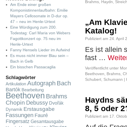
Brahms
,
Haydn
,
Streic
Am Ende einer großen
Komponistinnenlaufbahn: Emilie
Mayers Cellosonate in D-dur op.
„Am Klavie
47 – neu im Henle-Urtext
Eine Würdigung zum 200.
Katalog!
Todestag: Carl Maria von Webers
Fagottkonzert op. 75 neu im
Publiziert am
24. April
Henle-Urtext
Es ist allein
Fanny Hensels Lieder im Aufwind
Es muss nicht immer Blau sein –
fast …
Weite
Bach in Gelb
Ein bisschen Passacaglia
Veröffentlicht unter
Mon
Beethoven
,
Brahms
,
Ch
Schlagwörter
Schubert
,
Schumann
|
Autograph
Bach
Artikulation
Bartók
Bearbeitung
Beethoven
Brahms
Haydns säm
Chopin
Debussy
Dvořák
8, 5 oder 2
Erstausgabe
Dynamik
Fassungen
Fauré
Publiziert am
17. Okto
Fingersatz
Gesamtausgabe