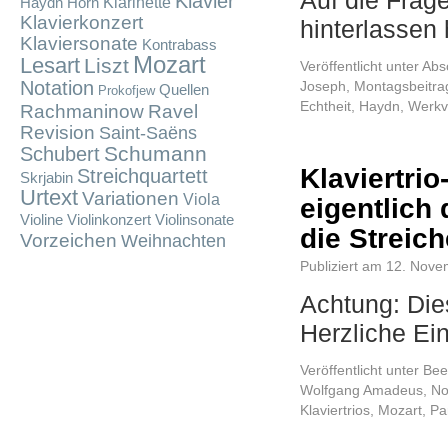
Auf die Frag
Klavier
Klarinette
Haydn
Horn
Klavierkonzert
hinterlassen
Klaviersonate
Kontrabass
Mozart
Lesart
Liszt
Veröffentlicht unter
Absc
Notation
Joseph
,
Montagsbeitra
Quellen
Prokofjew
Echtheit
,
Haydn
,
Werkv
Rachmaninow
Ravel
Revision
Saint-Saëns
Schumann
Schubert
Klaviertri
Streichquartett
Skrjabin
Urtext
Variationen
Viola
eigentlich 
Violine
Violinkonzert
Violinsonate
die Streich
Vorzeichen
Weihnachten
Publiziert am
12. Nove
Achtung: Dies
Herzliche Ei
Veröffentlicht unter
Bee
Wolfgang Amadeus
,
No
Klaviertrios
,
Mozart
,
Par