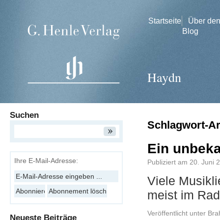
Startseite
Über de
Blog
Haydn
Suchen
Schlagwort-A
Ein unbeka
Ihre E-Mail-Adresse:
Publiziert am
20. Juni 
Viele Musikli
meist im Ra
Veröffentlicht unter
Bra
Neueste Beiträge