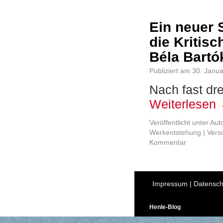
Ein neuer
die Kritis
Béla Bartó
Publiziert am
30. Janu
Nach fast dre
Weiterlesen
Veröffentlicht unter
Aut
Werkentstehung
|
Vers
Kommentar
Impressum
|
Datensch
Henle-Blog