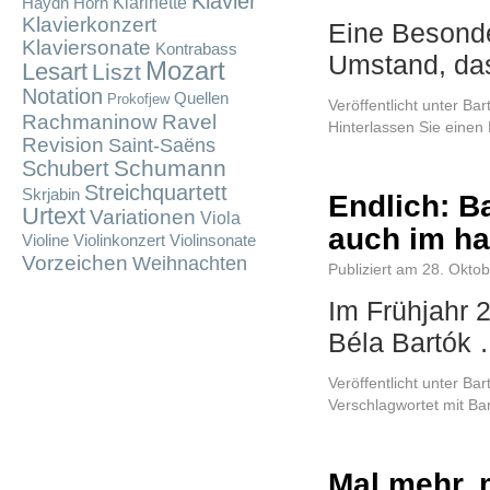
Klavier
Klarinette
Haydn
Horn
Klavierkonzert
Eine Besonde
Klaviersonate
Kontrabass
Umstand, d
Mozart
Lesart
Liszt
Notation
Quellen
Prokofjew
Veröffentlicht unter
Bar
Rachmaninow
Ravel
Hinterlassen Sie eine
Revision
Saint-Saëns
Schumann
Schubert
Streichquartett
Skrjabin
Endlich: B
Urtext
Variationen
Viola
auch im ha
Violine
Violinkonzert
Violinsonate
Vorzeichen
Weihnachten
Publiziert am
28. Okto
Im Frühjahr 
Béla Bartók
Veröffentlicht unter
Bar
Verschlagwortet mit
Ba
Mal mehr, 