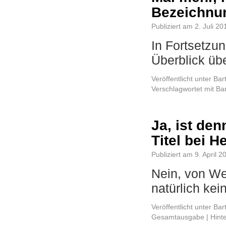
Bezeichnun
Publiziert am
2. Juli 20
In Fortsetzu
Überblick ü
Veröffentlicht unter
Bar
Verschlagwortet mit
Ba
Ja, ist de
Titel bei H
Publiziert am
9. April 2
Nein, von W
natürlich ke
Veröffentlicht unter
Bar
Gesamtausgabe
|
Hint