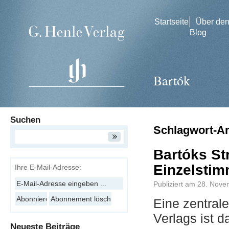
Startseite
Über de
Blog
Bartók
Suchen
Schlagwort-A
Bartóks Str
Einzelsti
Ihre E-Mail-Adresse:
Publiziert am
28. Nove
Eine zentral
Verlags ist 
Neueste Beiträge