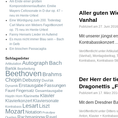
Am Ende einer großen
Komponistinnenlaufbahn: Emilie
Mayers Cellosonate in D-dur op. 47 –
Aller guten Wi
neu im Henle-Urtext
Vanhal
Eine Würdigung zum 200. Todestag:
Carl Maria von Webers Fagottkonzert
Publiziert am
27. Juni 2016
op. 75 neu im Henle-Urtext
Fanny Hensels Lieder im Aufwind
Mit unserer jüngst 
Es muss nicht immer Blau sein – Bach
Kontrabasskonzert
in Gelb
Ein bisschen Passacaglia
Veröffentlicht unter
Artikula
(Vanhal)
,
Montagsbeitrag
,
Schlagwörter
Kontrabass
,
Kontrabass-S
Autograph
Bach
Artikulation
Bartók
Bearbeitung
Beethoven
Brahms
Der Herr der t
Chopin
Debussy
Dvořák
Fassungen
Erstausgabe
Dragonettis „
Dynamik
Fauré
Fingersatz
Gesamtausgabe
Publiziert am
17. März 201
Klavier
Klarinette
Haydn
Horn
Klavierkonzert
Klaviersonate
Mit dem Dresdner Ba
Lesart
Liszt
Kontrabass
Mozart
Notation
Veröffentlicht unter
Ditters 
Prokofjew
Anton
,
Klavier + Kontrabas
Rachmaninow
Ravel
Quellen