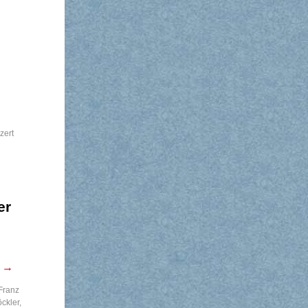
zert
er
n
→
 Franz
öckler
,