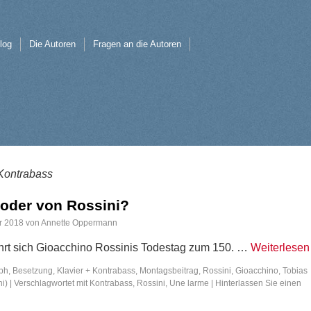
log
Die Autoren
Fragen an die Autoren
Kontrabass
 oder von Rossini?
r 2018
von
Annette Oppermann
rt sich Gioacchino Rossinis Todestag zum 150. …
Weiterlese
ph
,
Besetzung
,
Klavier + Kontrabass
,
Montagsbeitrag
,
Rossini, Gioacchino
,
Tobias
i)
|
Verschlagwortet mit
Kontrabass
,
Rossini
,
Une larme
|
Hinterlassen Sie einen