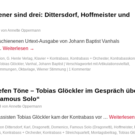
ener sind drei: Dittersdorf, Hoffmeister und
von
Annette Oppermann
erschienenen Urtext-Ausgabe von Johann Baptist Vanhals
 …
Weiterlesen
→
tion
,
G. Henle Verlag
,
Klavier + Kontrabass
,
Kontrabass + Orchester
,
Kontrabasskon
Tobias Glöckler
,
Vanhal, Johann Baptist
|
Verschlagwortet mit
Artikulationsvielfalt
,
timmungen
,
Oktavlage
,
Wiener Stimmung
|
1 Kommentar
iefen Töne – Tobias Glöckler im Gespräch üb
Famous Solo“
4
von
Annette Oppermann
ssisten Tobias Glöckler kam der Kontrabass vor …
Weiterlese
von Dittersdorf, Karl
,
Dragonetti, Domenico
,
Famous Solo (Dragonetti)
,
Hoffmeister,
s
,
Kontrabass + Orchester
,
Kontrabass + Streichquartett
,
Montagsbeitrag
,
Tobias Gl