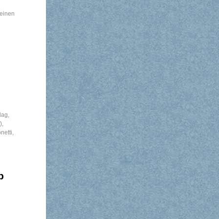
 einen
lag
,
)
,
netti
,
b