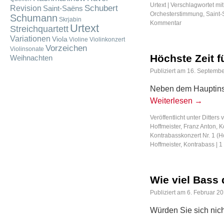
Urtext
|
Verschlagwortet mit
Schubert
Revision
Saint-Saëns
Orchesterstimmung
,
Saint
Schumann
Skrjabin
Kommentar
Urtext
Streichquartett
Variationen
Viola
Violine
Violinkonzert
Vorzeichen
Violinsonate
Höchste Zeit fü
Weihnachten
Publiziert am
16. Septembe
Neben dem Hauptinst
Weiterlesen
→
Veröffentlicht unter
Ditters 
Hoffmeister, Franz Anton
,
K
Kontrabasskonzert Nr. 1 (H
Hoffmeister
,
Kontrabass
|
1
Wie viel Bass 
Publiziert am
6. Februar 2
Würden Sie sich nic