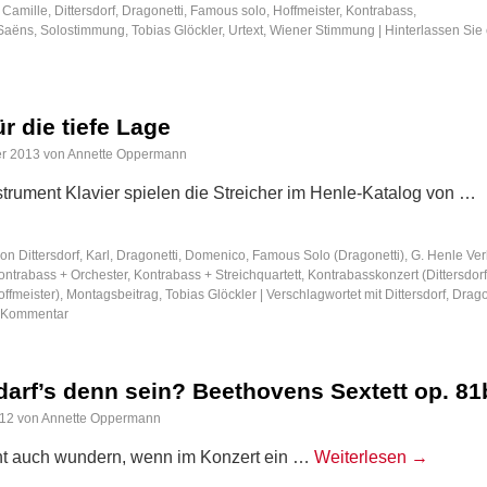
Camille
,
Dittersdorf
,
Dragonetti
,
Famous solo
,
Hoffmeister
,
Kontrabass
,
-Saëns
,
Solostimmung
,
Tobias Glöckler
,
Urtext
,
Wiener Stimmung
|
Hinterlassen Sie
r die tiefe Lage
r 2013
von
Annette Oppermann
rument Klavier spielen die Streicher im Henle-Katalog von …
von Dittersdorf, Karl
,
Dragonetti, Domenico
,
Famous Solo (Dragonetti)
,
G. Henle Ver
ontrabass + Orchester
,
Kontrabass + Streichquartett
,
Kontrabasskonzert (Dittersdorf
offmeister)
,
Montagsbeitrag
,
Tobias Glöckler
|
Verschlagwortet mit
Dittersdorf
,
Drago
 Kommentar
darf’s denn sein? Beethovens Sextett op. 81
012
von
Annette Oppermann
ht auch wundern, wenn im Konzert ein …
Weiterlesen
→