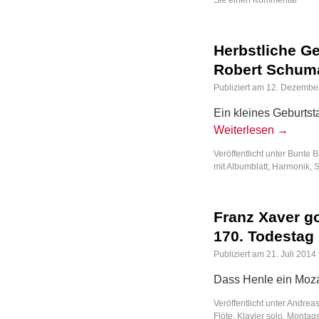
Sie einen Kommentar
Herbstliche Ge
Robert Schum
Publiziert am
12. Dezembe
Ein kleines Geburts
Weiterlesen
→
Veröffentlicht unter
Bunte B
mit
Albumblatt
,
Harmonik
,
Franz Xaver g
170. Todestag 
Publiziert am
21. Juli 2014
Dass Henle ein Mozar
Veröffentlicht unter
Andreas
Flöte
,
Klavier solo
,
Montags