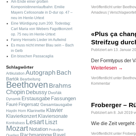
Am Ende einer großen
Komponistinnenlaufbahn: Emilie
Veröffentlicht unter
Beethov
Mayers Cellosonate in D-dur op. 47 –
Amadeus
|
Verschlagwortet
neu im Henle-Urtext
Eine Würdigung zum 200. Todestag:
Carl Maria von Webers Fagottkonzert
«Plus ça chang
op. 75 neu im Henle-Urtext
Fanny Hensels Lieder im Aufwind
Streifzug dur
Es muss nicht immer Blau sein – Bach
Publiziert am
13. Januar 2
in Gelb
Ein bisschen Passacaglia
Der Formtypus der Va
Schlagwörter
Weiterlesen
→
Autograph
Bach
Artikulation
Veröffentlicht unter
Beethov
Bartók
Bearbeitung
Beethoven
Kommentar
Brahms
Chopin
Debussy
Dvořák
Fassungen
Erstausgabe
Dynamik
Froberger – R
Fauré
Fingersatz
Gesamtausgabe
Klavier
Klarinette
Haydn
Horn
Publiziert am
8. Juli 2019
v
Klavierkonzert
Klaviersonate
Lesart
Liszt
Kontrabass
Wie die Zeit vergeht
Mozart
Notation
Prokofjew
Veröffentlicht unter
Froberg
Rachmaninow
Ravel
Quellen