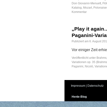
Don Giovanni-Menuett
,
Flö
Katalog
,
Mozart
,
Polonaise
Kommentar
„Play it agai
Paganini-Vari
Publiziert am
6. August 20
Vor einiger Zeit erhi
Veröffentlicht unter
Brahms
Variationen op. 35 (Brahms
Paganini, Nicolò
,
Variation
Impressum
|
Datenschutz
Henle-Blog