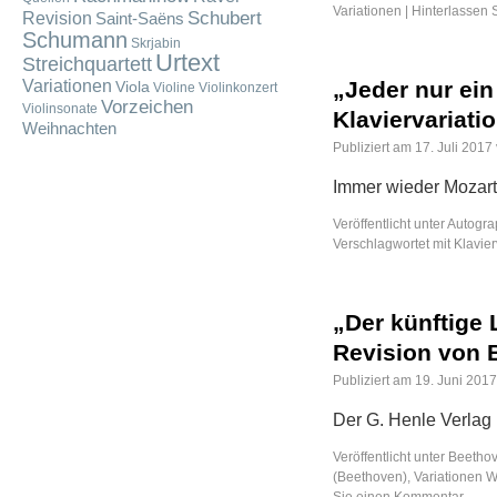
Variationen
|
Hinterlassen
Schubert
Revision
Saint-Saëns
Schumann
Skrjabin
Urtext
Streichquartett
Variationen
„Jeder nur ein
Viola
Violine
Violinkonzert
Vorzeichen
Violinsonate
Klavier­variat
Weihnachten
Publiziert am
17. Juli 2017
Immer wieder Mozart
Veröffentlicht unter
Autogra
Verschlagwortet mit
Klavier
„Der künftige 
Revision von 
Publiziert am
19. Juni 2017
Der G. Henle Verlag 
Veröffentlicht unter
Beethov
(Beethoven)
,
Variationen 