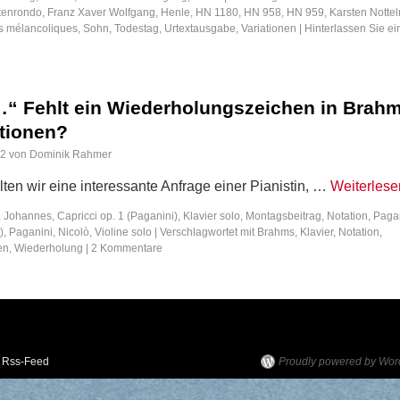
tenrondo
,
Franz Xaver Wolfgang
,
Henle
,
HN 1180
,
HN 958
,
HN 959
,
Karsten Notte
s mélancoliques
,
Sohn
,
Todestag
,
Urtextausgabe
,
Variationen
|
Hinterlassen Sie e
n…“ Fehlt ein Wiederholungszeichen in Brahm
ationen?
12
von
Dominik Rahmer
elten wir eine interessante Anfrage einer Pianistin, …
Weiterles
, Johannes
,
Capricci op. 1 (Paganini)
,
Klavier solo
,
Montagsbeitrag
,
Notation
,
Pagan
)
,
Paganini, Nicolò
,
Violine solo
|
Verschlagwortet mit
Brahms
,
Klavier
,
Notation
,
en
,
Wiederholung
|
2 Kommentare
Rss-Feed
Proudly powered by Wor