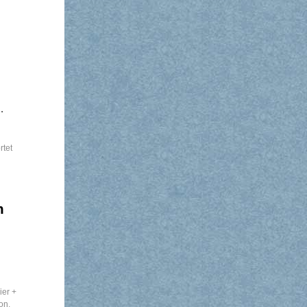
…
rtet
m
ier +
ion
,