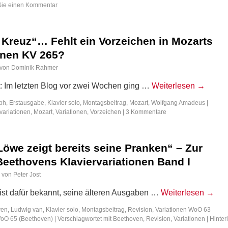
 Sie einen Kommentar
 Kreuz“… Fehlt ein Vorzeichen in Mozarts
ionen KV 265?
von
Dominik Rahmer
: Im letzten Blog vor zwei Wochen ging …
Weiterlesen
→
ph
,
Erstausgabe
,
Klavier solo
,
Montagsbeitrag
,
Mozart, Wolfgang Amadeus
|
variationen
,
Mozart
,
Variationen
,
Vorzeichen
|
3 Kommentare
Löwe zeigt bereits seine Pranken“ – Zur
Beethovens Klaviervariationen Band I
von
Peter Jost
ist dafür bekannt, seine älteren Ausgaben …
Weiterlesen
→
en, Ludwig van
,
Klavier solo
,
Montagsbeitrag
,
Revision
,
Variationen WoO 63
WoO 65 (Beethoven)
|
Verschlagwortet mit
Beethoven
,
Revision
,
Variationen
|
Hinter