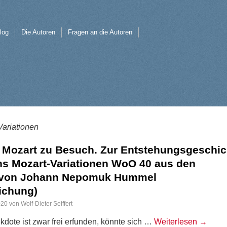
log
Die Autoren
Fragen an die Autoren
Variationen
 Mozart zu Besuch. Zur Entstehungsgeschic
s Mozart-Variationen WoO 40 aus den
 von Johann Nepomuk Hummel
lichung)
020
von
Wolf-Dieter Seiffert
ekdote ist zwar frei erfunden, könnte sich …
Weiterlesen
→