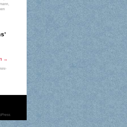
lmann
,
inen
s’
en
→
ini-
dPress.