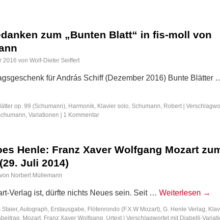
danken zum „Bunten Blatt“ in fis-moll von
ann
r 2016
von
Wolf-Dieter Seiffert
tagsgeschenk für András Schiff (Dezember 2016) Bunte Blätter 
lätter op. 99 (Schumann)
,
Harmonik
,
Klavier solo
,
Schumann, Robert
|
Verschlagwo
Schumann
,
Variationen
|
1 Kommentar
oes Henle: Franz Xaver Wolfgang Mozart zu
(29. Juli 2014)
von
Norbert Müllemann
t-Verlag ist, dürfte nichts Neues sein. Seit …
Weiterlesen
→
 Staier
,
Autograph
,
Erstausgabe
,
Flötenrondo (F.X.W Mozart)
,
G. Henle Verlag
,
Klav
beitrag
,
Mozart, Franz Xaver Wolfgang
,
Urtext
|
Verschlagwortet mit
Diabelli-Variat