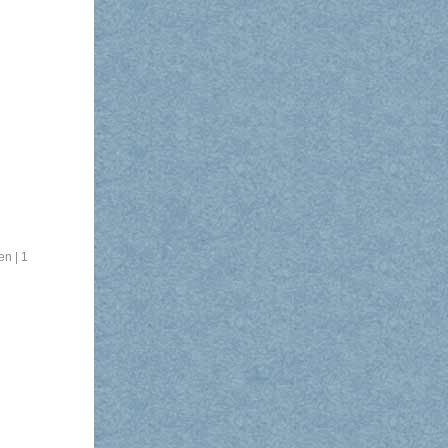
nen
|
1