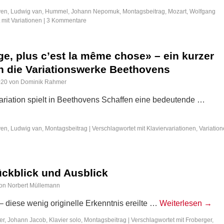
en, Ludwig van
,
Hummel, Johann Nepomuk
,
Montagsbeitrag
,
Mozart, Wolfgang
 mit
Variationen
|
3 Kommentare
e, plus c’est la même chose» – ein kurzer
ch die Variationswerke Beethovens
020
von
Dominik Rahmer
riation spielt in Beethovens Schaffen eine bedeu­tende …
en, Ludwig van
,
Montagsbeitrag
|
Verschlagwortet mit
Klaviervariationen
,
Variatio
ückblick und Ausblick
on
Norbert Müllemann
 – diese wenig originelle Erkenntnis ereilte …
Weiterlesen
→
er, Johann Jacob
,
Klavier solo
,
Montagsbeitrag
|
Verschlagwortet mit
Froberger
,