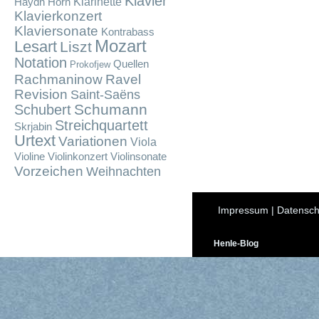
Klavier
Klarinette
Haydn
Horn
Klavierkonzert
Klaviersonate
Kontrabass
Mozart
Lesart
Liszt
Notation
Quellen
Prokofjew
Rachmaninow
Ravel
Revision
Saint-Saëns
Schumann
Schubert
Streichquartett
Skrjabin
Urtext
Variationen
Viola
Violine
Violinkonzert
Violinsonate
Vorzeichen
Weihnachten
Impressum
|
Datensch
Henle-Blog