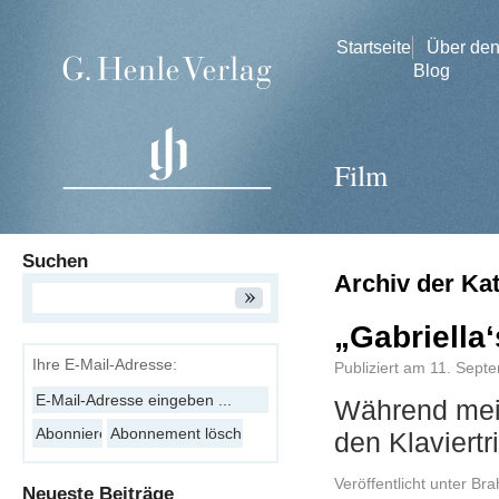
Startseite
Über de
Blog
Film
Suchen
Archiv der Ka
„Gabriella
Ihre E-Mail-Adresse:
Publiziert am
11. Sept
Während mein
den Klaviert
Veröffentlicht unter
Bra
Neueste Beiträge