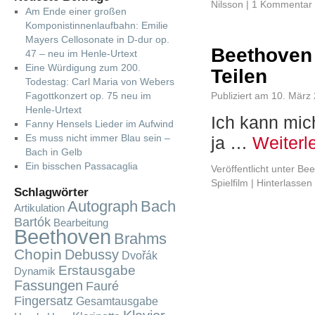
Nilsson
|
1 Kommentar
Am Ende einer großen
Komponistinnenlaufbahn: Emilie
Mayers Cellosonate in D-dur op.
Beethoven 
47 – neu im Henle-Urtext
Eine Würdigung zum 200.
Teilen
Todestag: Carl Maria von Webers
Fagottkonzert op. 75 neu im
Publiziert am
10. März
Henle-Urtext
Ich kann mic
Fanny Hensels Lieder im Aufwind
Es muss nicht immer Blau sein –
ja …
Weiter
Bach in Gelb
Ein bisschen Passacaglia
Veröffentlicht unter
Bee
Spielfilm
|
Hinterlassen
Schlagwörter
Autograph
Bach
Artikulation
Bartók
Bearbeitung
Beethoven
Brahms
Chopin
Debussy
Dvořák
Erstausgabe
Dynamik
Fassungen
Fauré
Fingersatz
Gesamtausgabe