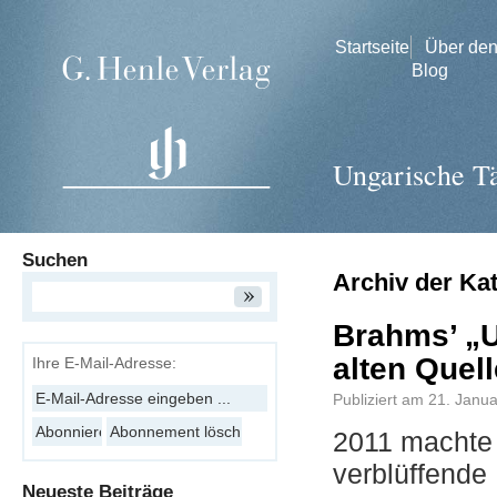
Startseite
Über de
Blog
Ungarische T
Suchen
Archiv der Ka
Brahms’ „U
alten Quel
Ihre E-Mail-Adresse:
Publiziert am
21. Janu
2011 machte 
verblüffend
Neueste Beiträge