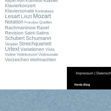
Klavier
Klarinette
Haydn
Horn
Klavierkonzert
Klaviersonate
Kontrabass
Mozart
Lesart
Liszt
Notation
Quellen
Prokofjew
Rachmaninow
Ravel
Revision
Saint-Saëns
Schumann
Schubert
Streichquartett
Skrjabin
Urtext
Variationen
Viola
Violine
Violinkonzert
Violinsonate
Vorzeichen
Weihnachten
Impressum
|
Datensch
Henle-Blog