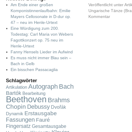
Am Ende einer großen
Veröffentlicht unter
Arti
Komponistinnenlaufbahn: Emilie
Ungarische Tänze (Br
Mayers Cellosonate in D-dur op.
Kommentar
47 – neu im Henle-Urtext
Eine Würdigung zum 200.
Todestag: Carl Maria von Webers
Fagottkonzert op. 75 neu im
Henle-Urtext
Fanny Hensels Lieder im Aufwind
Es muss nicht immer Blau sein –
Bach in Gelb
Ein bisschen Passacaglia
Schlagwörter
Autograph
Bach
Artikulation
Bartók
Bearbeitung
Beethoven
Brahms
Chopin
Debussy
Dvořák
Erstausgabe
Dynamik
Fassungen
Fauré
Fingersatz
Gesamtausgabe