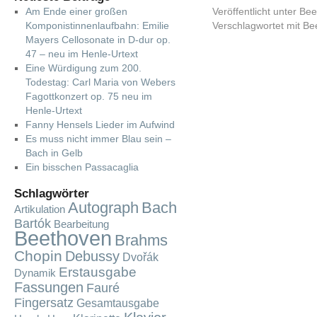
Am Ende einer großen
Veröffentlicht unter
Bee
Komponistinnenlaufbahn: Emilie
Verschlagwortet mit
Be
Mayers Cellosonate in D-dur op.
47 – neu im Henle-Urtext
Eine Würdigung zum 200.
Todestag: Carl Maria von Webers
Fagottkonzert op. 75 neu im
Henle-Urtext
Fanny Hensels Lieder im Aufwind
Es muss nicht immer Blau sein –
Bach in Gelb
Ein bisschen Passacaglia
Schlagwörter
Autograph
Bach
Artikulation
Bartók
Bearbeitung
Beethoven
Brahms
Chopin
Debussy
Dvořák
Erstausgabe
Dynamik
Fassungen
Fauré
Fingersatz
Gesamtausgabe