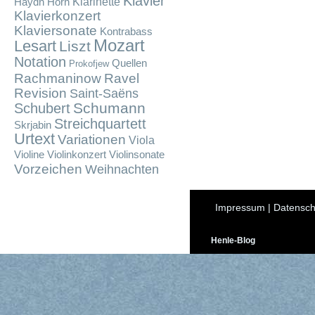
Klavier
Klarinette
Haydn
Horn
Klavierkonzert
Klaviersonate
Kontrabass
Mozart
Lesart
Liszt
Notation
Quellen
Prokofjew
Rachmaninow
Ravel
Revision
Saint-Saëns
Schumann
Schubert
Streichquartett
Skrjabin
Urtext
Variationen
Viola
Violine
Violinkonzert
Violinsonate
Vorzeichen
Weihnachten
Impressum
|
Datensch
Henle-Blog