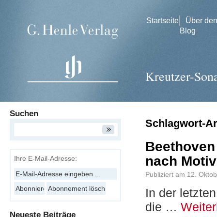
Startseite
Über de
Blog
Kreutzer-Son
Suchen
Schlagwort-A
Beethoven 
nach Moti
Ihre E-Mail-Adresse:
Publiziert am
12. Okto
In der letzt
die …
Weite
Neueste Beiträge