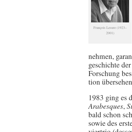
François Le­su­re (1923–
2001)
neh­men, ga­ran
ge­schich­te der
For­schung be­s
ti­on über­se­h
1983 ging es da
Ara­bes­ques
,
S
bald schon sch
sowie des ers­
vier­trio (des­