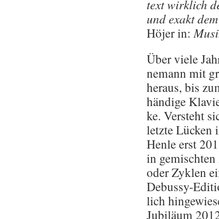
text wirk­lich d
und exakt dem W
Höjer in:
Mu­sik
Über viele Jahr
nemann mit gro­
her­aus, bis zu
hän­di­ge Kla­v
ke. Ver­steht si
letz­te Lü­cken
Henle erst 2011
in ge­misch­te
oder Zy­klen ein
De­bus­sy-Edi­t
lich hin­ge­wie
Ju­bi­lä­um 2012