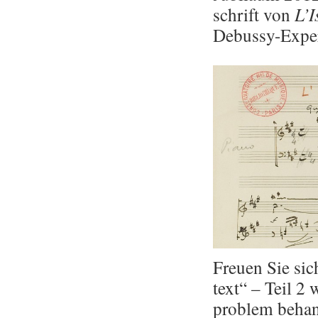
schrift von
L’I
De­bus­sy-Ex­pe
Freu­en Sie sic
text“ – Teil 2 w
pro­blem be­han