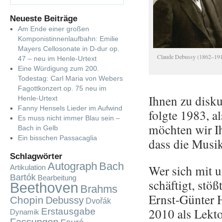
Neueste Beiträge
Am Ende einer großen
Komponistinnenlaufbahn: Emilie
Mayers Cellosonate in D-dur op.
Clau­de De­bus­sy (1862–19
47 – neu im Henle-Urtext
Eine Würdigung zum 200.
Todestag: Carl Maria von Webers
Fagottkonzert op. 75 neu im
Ihnen zu dis­ku­
Henle-Urtext
Fanny Hensels Lieder im Aufwind
folg­te 1983, al
Es muss nicht immer Blau sein –
möch­ten wir I
Bach in Gelb
Ein bisschen Passacaglia
dass die Musik 
Schlagwörter
Autograph
Bach
Wer sich mit un
Artikulation
Bartók
Bearbeitung
schäf­tigt, stö
Beethoven
Brahms
Ernst-Gün­ter 
Chopin
Debussy
Dvořák
2010 als Lek­t
Erstausgabe
Dynamik