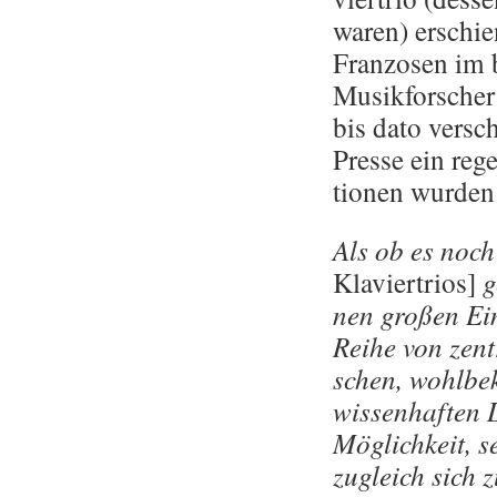
waren) er­schi
Fran­zo­sen im 
Mu­sik­for­scher
bis dato ver­sch
Pres­se ein reg
tio­nen wur­den
Als ob es noch n
Kla­vier­tri­os]
g
nen gro­ßen Ein
Reihe von zen­t
schen, wohl­be­
wis­sen­haf­ten
Mög­lich­keit, s
zu­gleich sich z