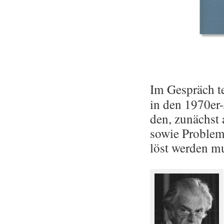
Im Ge­spräch tei
in den 1970er-J
den, zu­nächst 
sowie Pro­ble­m
löst wer­den mu