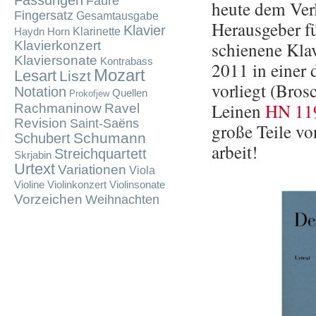
Fassungen
Fauré
heute dem Ver­l
Fingersatz
Gesamtausgabe
Her­aus­ge­ber f
Klavier
Klarinette
Haydn
Horn
schie­ne­ne Kla­
Klavierkonzert
Klaviersonate
Kontrabass
2011 in einer d
Mozart
Lesart
Liszt
vor­liegt (Bro­
Notation
Quellen
Prokofjew
Lei­nen
HN 11
Rachmaninow
Ravel
Revision
Saint-Saëns
große Teile vo
Schumann
Schubert
ar­beit!
Streichquartett
Skrjabin
Urtext
Variationen
Viola
Violine
Violinkonzert
Violinsonate
Vorzeichen
Weihnachten