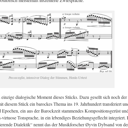
­si­to­risch meis­ter­haft in­sze­nier­te Zwie­spra­che.
Pas­sa­ca­glia
, in­ten­si­ver Dia­log der Stim­men, Hen­le-Ur­text
 ein­zi­ge dia­lo­gi­sche Mo­ment die­ses Stücks. Dazu ge­sellt sich noch de
it die­sem Stück ein ba­ro­ckes Thema ins 19. Jahr­hun­dert trans­fe­riert un
 Epo­chen, ein aus der Ba­rock­zeit stam­men­des Kom­po­si­ti­ons­ge­rüst un
-vir­tuo­se Ton­spra­che, in ein le­ben­di­ges Be­zie­hungs­ge­flecht in­te­griert.
zi­nie­ren­de Dia­lek­tik“ nennt das der Mu­sik­for­scher Øyvin Dyb­sand von de