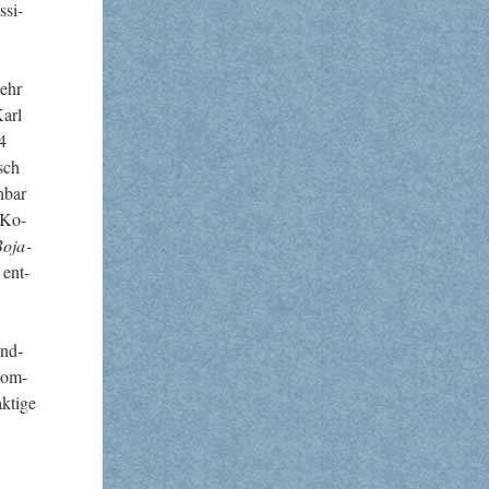
­si­
sehr
Karl
94
sch
n­bar
 Ko­
o­ja­
 ent­
end­
 Kom­
­ti­ge