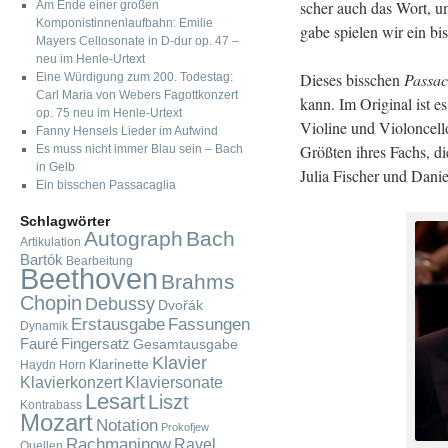
scher auch das Wort, um
Am Ende einer großen
Komponistinnenlaufbahn: Emilie
ga­be spie­len wir ein bis
Mayers Cellosonate in D-dur op. 47 –
neu im Henle-Urtext
Die­ses biss­chen
Pas­sa­c
Eine Würdigung zum 200. Todestag:
Carl Maria von Webers Fagottkonzert
kann. Im Ori­gi­nal ist es
op. 75 neu im Henle-Urtext
Vio­li­ne und Vio­lon­cel
Fanny Hensels Lieder im Aufwind
Größ­ten ihres Fachs, di
Es muss nicht immer Blau sein – Bach
in Gelb
Julia Fi­scher und Da­ni
Ein bisschen Passacaglia
Schlagwörter
Autograph
Bach
Artikulation
Bartók
Bearbeitung
Beethoven
Brahms
Chopin
Debussy
Dvořák
Fassungen
Erstausgabe
Dynamik
Fauré
Fingersatz
Gesamtausgabe
Klavier
Klarinette
Haydn
Horn
Klavierkonzert
Klaviersonate
Lesart
Liszt
Kontrabass
Mozart
Notation
Prokofjew
Rachmaninow
Ravel
Quellen