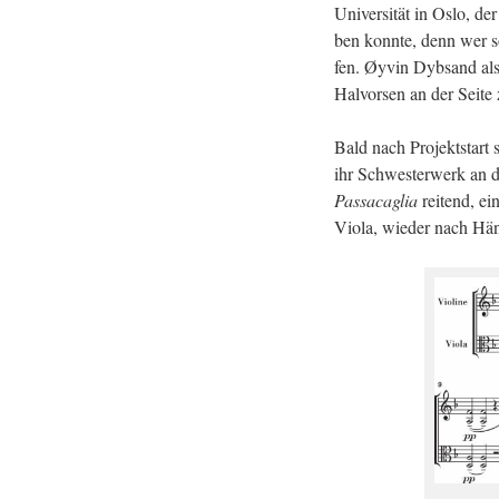
Uni­ver­si­tät in Oslo, d
ben konn­te, denn wer son
fen. Øyvin Dyb­sand als E
Hal­vor­sen an der Seite
Bald nach Pro­jekt­star
ihr Schwes­ter­werk an di
Pas­sa­ca­glia
rei­tend, ei
Viola, wie­der nach Hän­