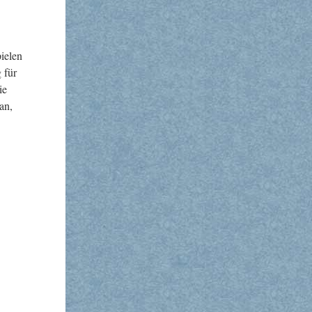
ie­len
g für
ie
an,