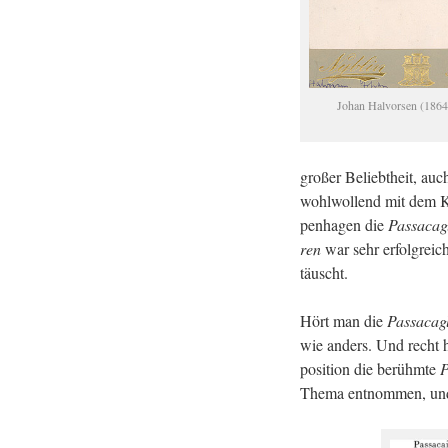
Johan Hal­vor­sen (186
gro­ßer Be­liebt­heit, auc
wohl­wol­lend mit dem K
pen­ha­gen die
Pas­sa­ca­g
ren
war sehr er­folg­reic
täuscht.
Hört man die
Pas­sa­ca­g
wie an­ders. Und recht 
po­si­ti­on die be­rühm­te
P
Thema ent­nom­men, und so