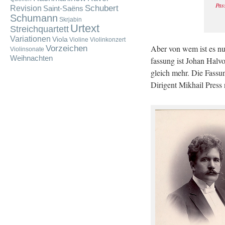
Pas­
Schubert
Revision
Saint-Saëns
Schumann
Skrjabin
Urtext
Streichquartett
Variationen
Viola
Violine
Violinkonzert
Aber von wem ist es nun 
Vorzeichen
Violinsonate
Weihnachten
fas­sung ist Johan Hal­
gleich mehr. Die Fas­sung
Di­ri­gent Mik­hail Press n