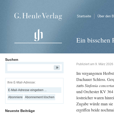
Startseite
Über den B
Ein bisschen 
Suchen
Publiziert am
9. März 2026
Im ver­gan­ge­nen Herbs
Dach­au­er Schloss. Ge­
Ihre E-Mail-Adresse:
zarts
Sin­fo­nia con­cer­t­an
und Or­ches­ter KV 364
lostrei­cher waren hin­r
Zu­ga­be würde man sie 
er­grif­fen beide noch­ma
Neueste Beiträge