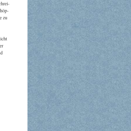
chrei­
chöp­
de zu
nicht
er
nd