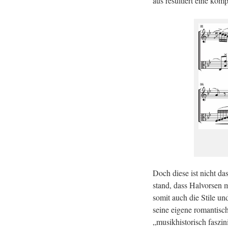
aus re­sul­tiert eine kom­po
Doch diese ist nicht das
stand, dass Hal­vor­sen m
somit auch die Stile und
seine ei­ge­ne ro­man­tisch
„mu­sik­his­to­risch fas­