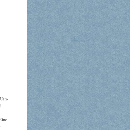
r Um­
d
d
 Eine
r