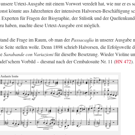
er un­se­re Ur­text-Aus­ga­be mit einem Vor­wort ver­edelt hat, wie nur er es s
st könn­te aus Jahr­zehn­ten der in­ten­si­ven Hal­vor­sen-Be­schäf­ti­gung s
x­per­ten für Fra­gen der Bio­gra­phie, der Sti­lis­tik und der Quel­len­kun­
 zu haben, mach­te diese Ur­text-Aus­ga­be erst mög­lich.
t stand die Frage im Raum, ob man der
Pas­sa­ca­glia
in un­se­rer Aus­ga­be 
e Seite stel­len wolle. Denn 1898 schrieb Hal­vor­sen, die Er­folgs­wel­le d
ne
Sa­ra­ban­de con Va­ria­zio­ni
für die­selbe Be­set­zung. Wie­der Vio­li­ne u
del’schem Vor­bild – dies­mal nach der Cem­ba­lo­sui­te Nr. 11 (
HN 472
).