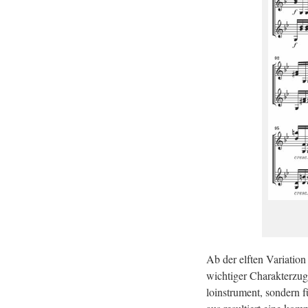
Ab der elf­ten Va­ria­ti­o
wich­ti­ger Cha­rak­ter­
lo­in­stru­ment, son­dern 