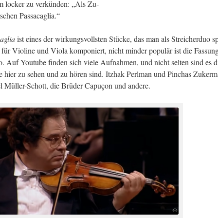
 lo­cker zu ver­kün­den: „Als Zu­
s­chen Pas­sa­ca­glia.“
a­glia
ist eines der wir­kungs­volls­ten Stü­cke, das man als Strei­cher­duo sp
 für Vio­li­ne und Viola kom­po­niert, nicht min­der po­pu­lär ist die Fas­sun
­lo. Auf Youtube fin­den sich viele Auf­nah­men, und nicht sel­ten sind es d
e hier zu sehen und zu hören sind. Itz­hak Perl­man und Pin­chas Zu­ker­m
­el Mül­ler-Schott, die Brü­der Capuçon und an­de­re.