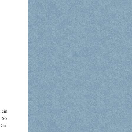
n ein
n So­
 Dar­