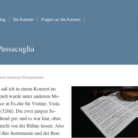
log
Die Autoren
Fragen an die Autoren
Passacaglia
von
Andreas Pernpeintner
t saß ich in einem Kon­zert im
spielt wurde unter an­de­rem Mo­
­te
in Es-dur für Vio­li­ne, Viola
 (320d). Die zwei jun­gen So­
ei­ßend gut, und es war klar, ohne
nicht von der Bühne las­sen. Also
l ihre In­stru­men­te und der Brat­