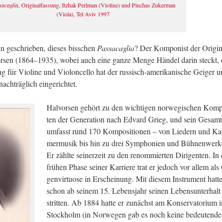
sa­ca­glia
, Ori­gi­nal­fas­sung, Itz­hak Perl­man (Vio­li­ne) und Pin­chas Zu­ker­man
(Viola), Tel Aviv 1997
ge­schrie­ben, die­ses biss­chen
Pas­sa­ca­glia
? Der Kom­po­nist der Ori­gi­n
vor­sen (1864–1935), wobei auch eine ganze Menge Hän­del darin steckt,
 für Vio­li­ne und Vio­lon­cel­lo hat der rus­sisch-ame­ri­ka­ni­sche Gei­ger 
ach­träg­lich ein­ge­rich­tet.
Hal­vor­sen ge­hört zu den wich­ti­gen nor­we­gi­schen Kom­p
ten der Ge­ne­ra­ti­on nach Ed­vard Grieg, und sein Ge­sam
um­fasst rund 170 Kom­po­si­tio­nen – von Lie­dern und K
mer­mu­sik bis hin zu drei Sym­pho­ni­en und Büh­nen­wer­k
Er zähl­te sei­ner­zeit zu den re­nom­mier­ten Di­ri­gen­ten. In
frü­hen Phase sei­ner Kar­rie­re trat er je­doch vor allem als
gen­vir­tuo­se in Er­schei­nung. Mit die­sem In­stru­ment hatt
schon ab sei­nem 15. Le­bens­jahr sei­nen Le­bens­un­ter­halt
strit­ten. Ab 1884 hatte er zu­nächst am Kon­ser­va­to­ri­um 
Stock­holm (in Nor­we­gen gab es noch keine be­deu­ten­d