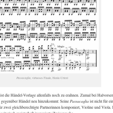
Pas­sa­ca­glia
, vir­tuo­ses Fi­na­le, Hen­le-Ur­text
n ist die Hän­del-Vor­la­ge al­len­falls noch zu er­ah­nen. Zumal bei Hal­vor­se
zug ge­gen­über Hän­del neu hin­zu­kommt: Seine
Pas­sa­ca­glia
ist nicht für ei
für zwei gleich­be­rech­tig­te Part­ne­rin­nen kom­po­niert, Vio­li­ne und Viola.