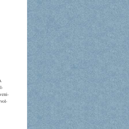
m.
l-
e­ni­
­vol­