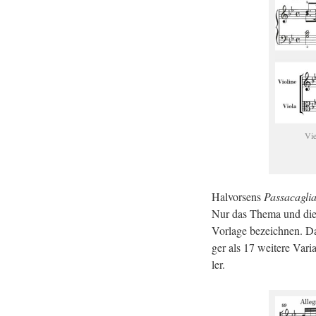
Vie
Hal­vor­sens
Pas­sa­ca­gli
Nur das Thema und die er
Vor­la­ge be­zeich­nen. 
ger als 17 wei­te­re Va­ria
ler.