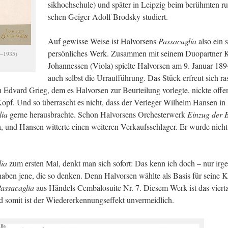
sik­hoch­schu­le) und spä­ter in Leip­zig beim be­rühm­ten rus
schen Gei­ger Adolf Brods­ky stu­diert.
Auf ge­wis­se Weise ist Hal­vor­sens
Pas­sa­ca­glia
also ein 
per­sön­li­ches Werk. Zu­sam­men mit sei­nem Du­o­part­ner 
4–1935)
Jo­han­nes­sen (Viola) spiel­te Hal­vor­sen am 9. Ja­nu­ar 18
auch selbst die Urrauf­füh­rung. Das Stück er­freut sich ra
h Ed­vard Grieg, dem es Hal­vor­sen zur Be­ur­tei­lung vor­leg­te, nick­te of­fe
opf. Und so über­rascht es nicht, dass der Ver­le­ger Wil­helm Han­sen in
lia
gerne her­aus­brach­te. Schon Hal­vor­sens Or­ches­ter­werk
Ein­zug der B
h, und Han­sen wit­ter­te einen wei­te­ren Ver­kaufs­schla­ger. Er wurde nicht
lia
zum ers­ten Mal, denkt man sich so­fort: Das kenn ich doch – nur ir­g
haben jene, die so den­ken. Denn Hal­vor­sen wähl­te als Basis für seine
as­sa­ca­glia
aus Hän­dels Cem­ba­lo­sui­te Nr. 7. Die­sem Werk ist das vier­tak
mit ist der Wie­der­er­ken­nungs­ef­fekt un­ver­meid­lich.