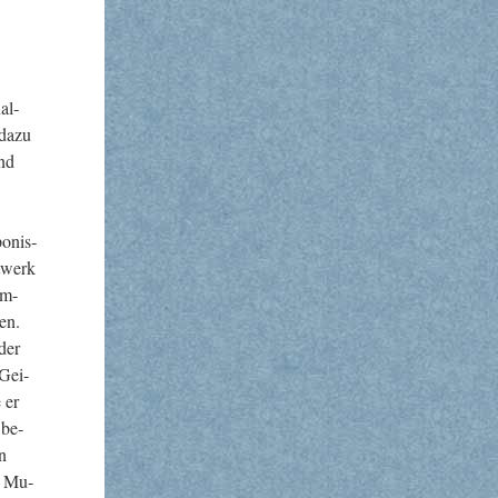
al­
 dazu
und
o­nis­
t­werk
am­
en.
 der
 Gei­
e er
 be­
in
e Mu­