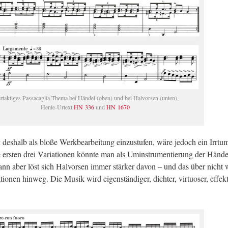
r­tak­ti­ges Pas­sa­ca­glia-The­ma bei Hän­del (oben) und bei Hal­vor­sen (unten),
Hen­le-Ur­text
HN 336
und
HN 1670
a
des­halb als bloße Werk­be­ar­bei­tung ein­zu­stu­fen, wäre je­doch ein Irr­tu
s­ten drei Va­ria­tio­nen könn­te man als Um­in­stru­men­tie­rung der Hän­de
Dann aber löst sich Hal­vor­sen immer stär­ker davon – und das über nicht w
­tio­nen hin­weg. Die Musik wird ei­gen­stän­di­ger, dich­ter, vir­tuo­ser, ef­fekt