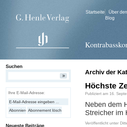
Startseite
Über de
Blog
Kontrabasskon
Suchen
Archiv der Ka
Höchste Zei
Ihre E-Mail-Adresse:
Publiziert am
16. Sept
Neben dem Ha
Streicher im
Veröffentlicht unter
Ditt
Neueste Beiträge