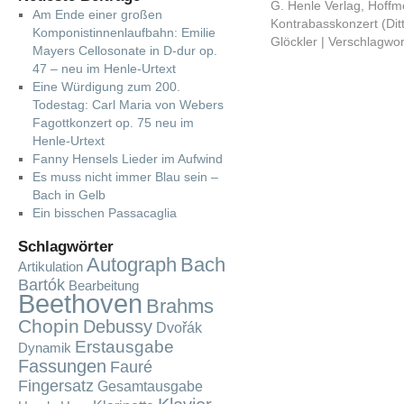
G. Henle Verlag
,
Hoffme
Am Ende einer großen
Kontrabasskonzert (Ditt
Komponistinnenlaufbahn: Emilie
Glöckler
|
Verschlagwor
Mayers Cellosonate in D-dur op.
47 – neu im Henle-Urtext
Eine Würdigung zum 200.
Todestag: Carl Maria von Webers
Fagottkonzert op. 75 neu im
Henle-Urtext
Fanny Hensels Lieder im Aufwind
Es muss nicht immer Blau sein –
Bach in Gelb
Ein bisschen Passacaglia
Schlagwörter
Autograph
Bach
Artikulation
Bartók
Bearbeitung
Beethoven
Brahms
Chopin
Debussy
Dvořák
Erstausgabe
Dynamik
Fassungen
Fauré
Fingersatz
Gesamtausgabe