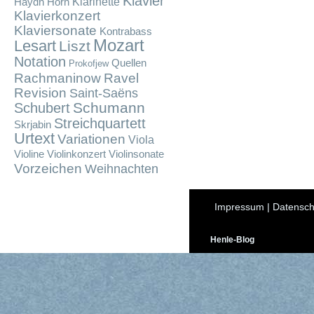
Klavier
Klarinette
Haydn
Horn
Klavierkonzert
Klaviersonate
Kontrabass
Mozart
Lesart
Liszt
Notation
Quellen
Prokofjew
Rachmaninow
Ravel
Revision
Saint-Saëns
Schumann
Schubert
Streichquartett
Skrjabin
Urtext
Variationen
Viola
Violine
Violinkonzert
Violinsonate
Vorzeichen
Weihnachten
Impressum
|
Datensch
Henle-Blog