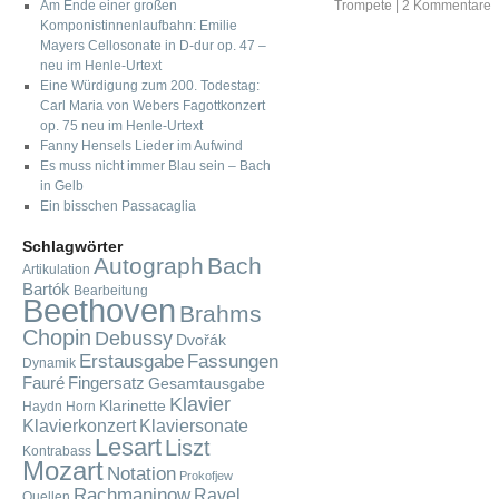
Am Ende einer großen
Trompete
|
2 Kommentare
Komponistinnenlaufbahn: Emilie
Mayers Cellosonate in D-dur op. 47 –
neu im Henle-Urtext
Eine Würdigung zum 200. Todestag:
Carl Maria von Webers Fagottkonzert
op. 75 neu im Henle-Urtext
Fanny Hensels Lieder im Aufwind
Es muss nicht immer Blau sein – Bach
in Gelb
Ein bisschen Passacaglia
Schlagwörter
Autograph
Bach
Artikulation
Bartók
Bearbeitung
Beethoven
Brahms
Chopin
Debussy
Dvořák
Fassungen
Erstausgabe
Dynamik
Fauré
Fingersatz
Gesamtausgabe
Klavier
Klarinette
Haydn
Horn
Klavierkonzert
Klaviersonate
Lesart
Liszt
Kontrabass
Mozart
Notation
Prokofjew
Rachmaninow
Ravel
Quellen