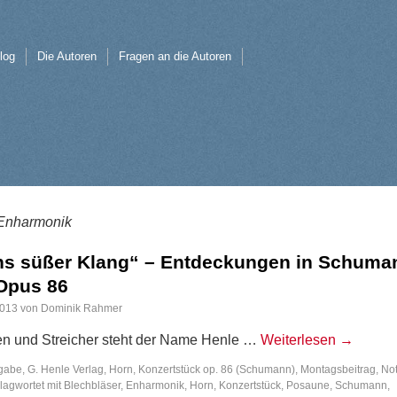
log
Die Autoren
Fragen an die Autoren
Enharmonik
ns süßer Klang“ – Entdeckungen in Schuma
Opus 86
2013
von
Dominik Rahmer
ten und Streicher steht der Name Henle …
Weiterlesen
→
gabe
,
G. Henle Verlag
,
Horn
,
Konzertstück op. 86 (Schumann)
,
Montagsbeitrag
,
Not
lagwortet mit
Blechbläser
,
Enharmonik
,
Horn
,
Konzertstück
,
Posaune
,
Schumann
,