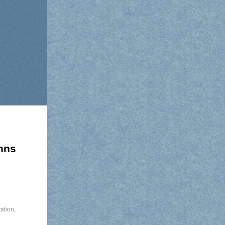
nns
ation
,