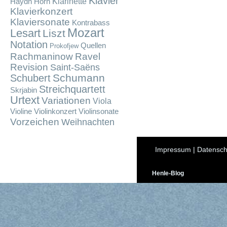
Klavier
Klarinette
Haydn
Horn
Klavierkonzert
Klaviersonate
Kontrabass
Mozart
Lesart
Liszt
Notation
Quellen
Prokofjew
Rachmaninow
Ravel
Revision
Saint-Saëns
Schumann
Schubert
Streichquartett
Skrjabin
Urtext
Variationen
Viola
Violine
Violinkonzert
Violinsonate
Vorzeichen
Weihnachten
Impressum
|
Datensch
Henle-Blog