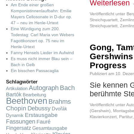
Weiterlesen
Am Ende einer großen
Komponistinnenlaufbahn: Emilie
Veröffentlicht unter
Ber
Mayers Cellosonate in D-dur op.
Streichquartett
,
Zemlins
47 – neu im Henle-Urtext
Streichquartett
,
Zemlin
Eine Würdigung zum 200.
Todestag: Carl Maria von Webers
Fagottkonzert op. 75 neu im
Gong, Tam
Henle-Urtext
Fanny Hensels Lieder im Aufwind
Gershwins 
Es muss nicht immer Blau sein –
Progress
Bach in Gelb
Ein bisschen Passacaglia
Publiziert am
10. Deze
Schlagwörter
Sie kennen G
Autograph
Bach
Artikulation
berühmte Ste
Bartók
Bearbeitung
Beethoven
Brahms
Veröffentlicht unter
Aut
Chopin
Debussy
Dvořák
(Gershwin)
,
Montagsbe
Erstausgabe
Dynamik
Klavierkonzert
,
Partitur
Fassungen
Fauré
Fingersatz
Gesamtausgabe