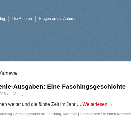
log
Die Autoren
Fragen an die Autoren
Karneval
nle-Ausgaben: Eine Faschingsgeschichte
2018
von
Verlag
hen weiter und die fünfte Zeit im Jahr …
Weiterlesen
→
beitrag
|
Verschlagwortet mit
Fasching
,
Karneval
|
Hinterlassen Sie einen Kommen