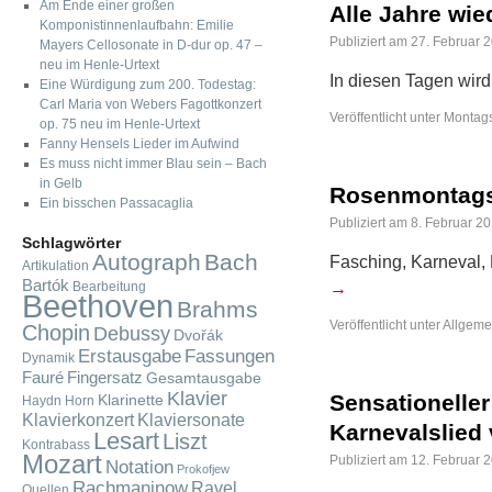
Am Ende einer großen
Alle Jahre wie
Komponistinnenlaufbahn: Emilie
Publiziert am
27. Februar 
Mayers Cellosonate in D-dur op. 47 –
neu im Henle-Urtext
In diesen Tagen wird
Eine Würdigung zum 200. Todestag:
Carl Maria von Webers Fagottkonzert
Veröffentlicht unter
Montags
op. 75 neu im Henle-Urtext
Fanny Hensels Lieder im Aufwind
Es muss nicht immer Blau sein – Bach
in Gelb
Rosenmontags
Ein bisschen Passacaglia
Publiziert am
8. Februar 2
Schlagwörter
Autograph
Bach
Fasching, Karneval,
Artikulation
Bartók
Bearbeitung
→
Beethoven
Brahms
Veröffentlicht unter
Allgeme
Chopin
Debussy
Dvořák
Fassungen
Erstausgabe
Dynamik
Fauré
Fingersatz
Gesamtausgabe
Klavier
Sensationeller
Klarinette
Haydn
Horn
Klavierkonzert
Klaviersonate
Karnevalslied
Lesart
Liszt
Kontrabass
Mozart
Publiziert am
12. Februar 
Notation
Prokofjew
Rachmaninow
Ravel
Quellen