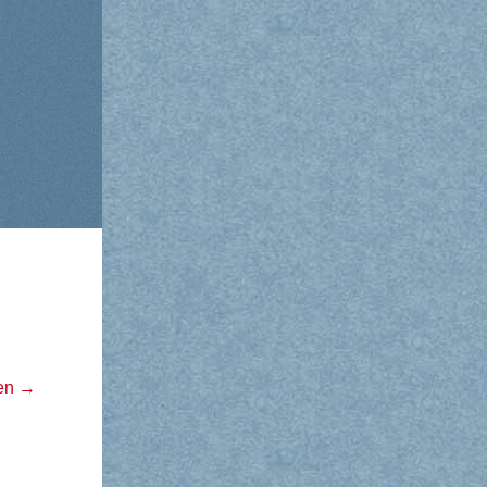
sen
→