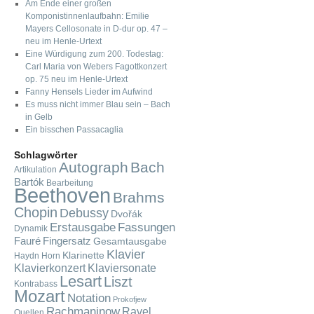
Am Ende einer großen
Komponistinnenlaufbahn: Emilie
Mayers Cellosonate in D-dur op. 47 –
neu im Henle-Urtext
Eine Würdigung zum 200. Todestag:
Carl Maria von Webers Fagottkonzert
op. 75 neu im Henle-Urtext
Fanny Hensels Lieder im Aufwind
Es muss nicht immer Blau sein – Bach
in Gelb
Ein bisschen Passacaglia
Schlagwörter
Autograph
Bach
Artikulation
Bartók
Bearbeitung
Beethoven
Brahms
Chopin
Debussy
Dvořák
Fassungen
Erstausgabe
Dynamik
Fauré
Fingersatz
Gesamtausgabe
Klavier
Klarinette
Haydn
Horn
Klavierkonzert
Klaviersonate
Lesart
Liszt
Kontrabass
Mozart
Notation
Prokofjew
Rachmaninow
Ravel
Quellen