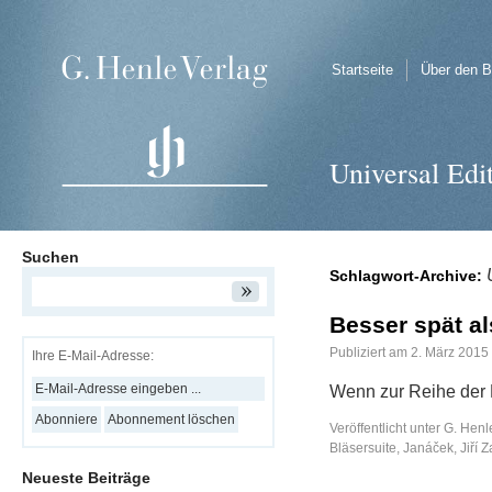
Startseite
Über den B
Universal Edi
Suchen
Schlagwort-Archive:
Besser spät al
Publiziert am
2. März 2015
Ihre E-Mail-Adresse:
Wenn zur Reihe der 
Veröffentlicht unter
G. Henl
Bläsersuite
,
Janáček
,
Jiří 
Neueste Beiträge