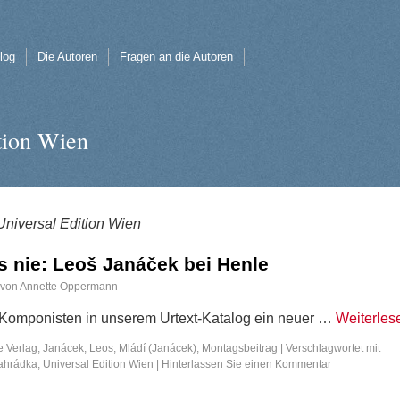
log
Die Autoren
Fragen an die Autoren
tion Wien
Universal Edition Wien
s nie: Leoš Janáček bei Henle
von
Annette Oppermann
Komponisten in unserem Urtext-Katalog ein neuer …
Weiterle
e Verlag
,
Janácek, Leos
,
Mládí (Janácek)
,
Montagsbeitrag
|
Verschlagwortet mit
Zahrádka
,
Universal Edition Wien
|
Hinterlassen Sie einen Kommentar