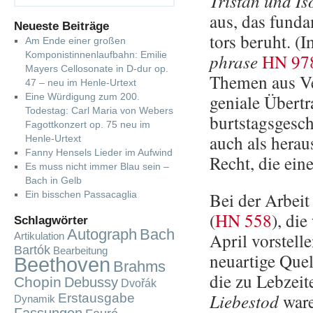
Tris­tan und Iso
aus, das fun­da­
Neueste Beiträge
tors be­ruht. (
Am Ende einer großen
Komponistinnenlaufbahn: Emilie
phra­se
HN 97
Mayers Cellosonate in D-dur op.
The­men aus Ver
47 – neu im Henle-Urtext
ge­nia­le Über­t
Eine Würdigung zum 200.
Todestag: Carl Maria von Webers
burts­tags­ge­sc
Fagottkonzert op. 75 neu im
auch als her­aus
Henle-Urtext
Fanny Hensels Lieder im Aufwind
Recht, die einen
Es muss nicht immer Blau sein –
Bach in Gelb
Bei der Ar­beit 
Ein bisschen Passacaglia
(
HN 558
), die
Schlagwörter
Autograph
Bach
April vor­stel­
Artikulation
Bartók
Bearbeitung
neu­ar­ti­ge Que
Beethoven
Brahms
die zu Leb­zei­
Chopin
Debussy
Dvořák
Lie­bes­tod
waren
Erstausgabe
Dynamik