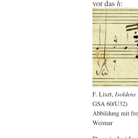
vor das
h
:
F. Liszt,
Isol­dens 
GSA 60/U32)
Ab­bil­dung mit fre
Wei­mar