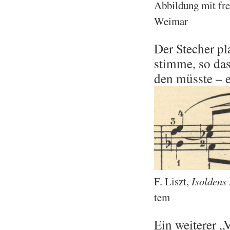
Ab­bil­dung mit fre
Wei­mar
Der Ste­cher pla
stim­me, so da
den müss­te – ei
F. Liszt,
Isol­dens 
tem
Ein wei­te­rer „