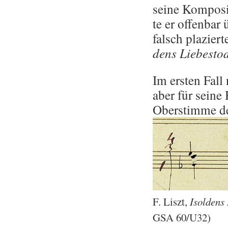
seine Kom­po­si­
te er of­fen­bar
falsch pla­zier
dens Lie­bes­to
Im ers­ten Fall
aber für seine 
Ober­stim­me de
F. Liszt,
Isol­dens 
GSA 60/U32)