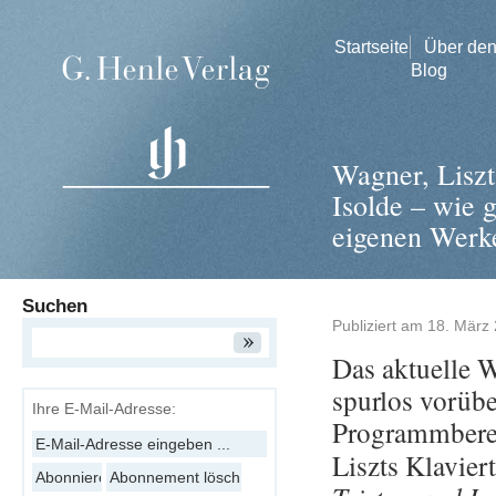
Startseite
Über de
Blog
Wagner, Liszt
Isolde – wie 
eigenen Werk
Suchen
Publiziert am
18. März
Das ak­tu­el­le
spur­los vor­üb
Ihre E-Mail-Adresse:
Pro­gramm­be­re
Liszts Kla­vier­