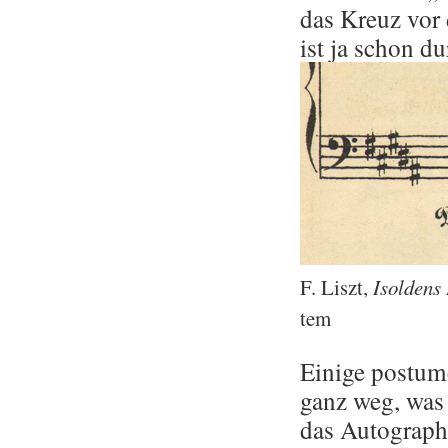
das Kreuz vo
ist ja schon dur
F. Liszt,
Isol­dens 
tem
Ei­ni­ge pos­tu
ganz weg, was a
das Au­to­graph 