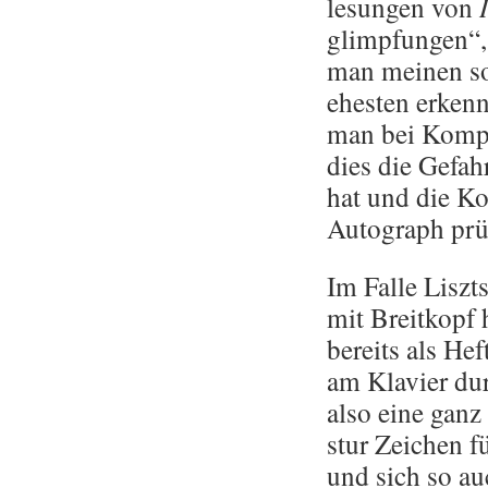
le­sun­gen von
glimp­fun­gen“, 
man mei­nen sol
ehes­ten er­ken­
man bei Kom­po­
dies die Ge­fa
hat und die Kor
Au­to­graph prü
Im Falle Liszts 
mit Breit­kopf h
be­reits als Hef
am Kla­vier durc
also eine ganz 
stur Zei­chen fü
und sich so a