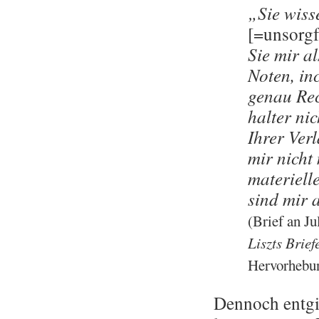
„Sie wis­s
[=un­sorg­f
Sie mir al
Noten, in­c
genau Rec
hal­ter ni
Ihrer Ver­
mir nicht
ma­te­ri­e
sind mir a
(Brief an Ju­
Liszts Brie­f
Her­vor­he­bun
Den­noch ent­gi