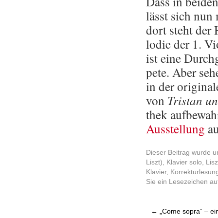
Dass in bei­den
lässt sich nun m
dort steht der 
lo­die der 1. Vio
ist eine Durch
pe­te. Aber se
in der ori­gi­na­
von
Tris­tan un
thek auf­be­wah
Aus­stel­lung
au
Dieser Beitrag wurde u
Liszt)
,
Klavier solo
,
Lisz
Klavier
,
Korrekturlesun
Sie ein Lesezeichen a
←
„Come sopra“ – ein