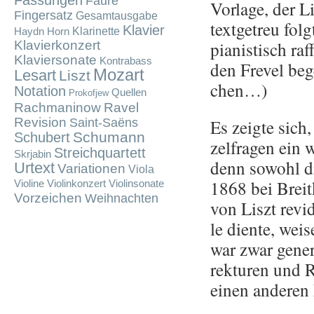
Fassungen
Fauré
Vor­la­ge, der L
Fingersatz
Gesamtausgabe
text­ge­treu fol
Klavier
Klarinette
Haydn
Horn
pia­nis­tisch ra
Klavierkonzert
Klaviersonate
Kontrabass
den Fre­vel be­
Mozart
Lesart
Liszt
chen…)
Notation
Quellen
Prokofjew
Rachmaninow
Ravel
Revision
Es zeig­te sich,
Saint-Saëns
Schumann
Schubert
zel­fra­gen ein w
Streichquartett
Skrjabin
denn so­wohl di
Urtext
Variationen
Viola
1868 bei Breit­
Violine
Violinkonzert
Violinsonate
Vorzeichen
Weihnachten
von Liszt re­vi
le dien­te, wei­s
war zwar ge­ne­r
rek­tu­ren und 
einen an­de­ren 