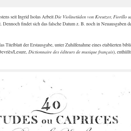
s­tens seit In­grid Iso­las Ar­beit
Die Vio­li­ne­tü­den von Kreut­zer, Fio­ril­lo 
 Den­noch fin­det sich das fal­sche Datum z. B. noch in Neu­aus­ga­ben d
 Ti­tel­blatt der Erst­aus­ga­be, unter Zu­hil­fe­nah­me eines eta­blier­ten bi­bli
(Devriès/Le­su­re,
Dic­tion­nai­re des édi­teurs de mu­si­que fran
çais
), ent­hüll