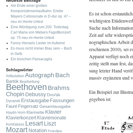
Neueste Beiträge
Am Ende einer großen
Komponistinnenlaufbahn: Emilie
Es ist schon er­staun­l
Mayers Cellosonate in D-dur op. 47 –
wich­tigs­ten Etü­den­wer
neu im Henle-Urtext
Suche nach In­for­ma­tio­
Eine Würdigung zum 200. Todestag:
Carl Maria von Webers Fagottkonzert
Zeit auf sehr wi­der­sprüc
op. 75 neu im Henle-Urtext
no­gra­phi­schen Ar­beit d
Fanny Hensels Lieder im Aufwind
er­schie­nen 2010), sei e
Es muss nicht immer Blau sein – Bach
in Gelb
Ap­pa­rat ver­fügt noch 
Ein bisschen Passacaglia
zei­tig stellt man fest, 
Schlagwörter
sung letz­ter Hand ver­öf­
Autograph
Bach
Artikulation
mas­siv er­gänz­ten und ve
Bartók
Bearbeitung
Beethoven
Brahms
Ein Bei­spiel zur Il­lus­t
Chopin
Debussy
Dvořák
ge­ge­ben ist:
Fassungen
Erstausgabe
Dynamik
Fauré
Fingersatz
Gesamtausgabe
Klavier
Klarinette
Haydn
Horn
Klavierkonzert
Klaviersonate
Lesart
Liszt
Kontrabass
Mozart
Notation
Prokofjew