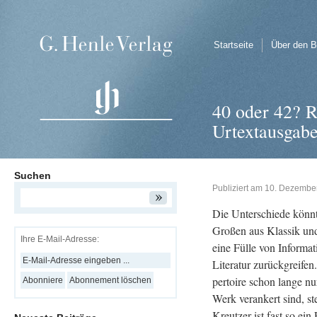
Startseite
Über den B
40 oder 42? R
Urtextausgab
Suchen
Publiziert am
10. Dezembe
Die Un­ter­schie­de könn
Gro­ßen aus Klas­sik und
Ihre E-Mail-Adresse:
eine Fülle von In­for­ma­
Li­te­ra­tur zu­rück­grei
per­toire schon lange nu
Werk ver­an­kert sind, s
Kreut­zer ist fast so ein 