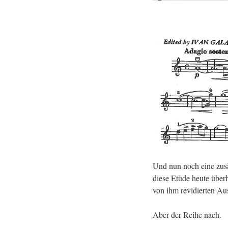
Und nun noch eine zu­sät
diese Etüde heute über­ha
von ihm re­vi­dier­ten Au
Aber der Reihe nach.