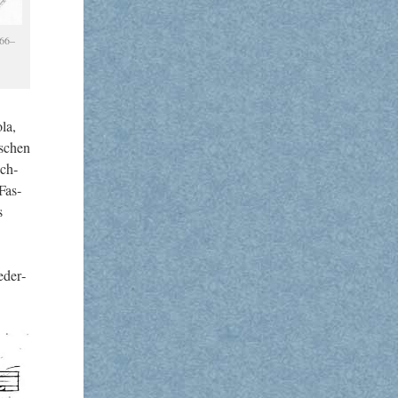
766
–
ola,
­schen
ich­
 Fas­
s
e­der­