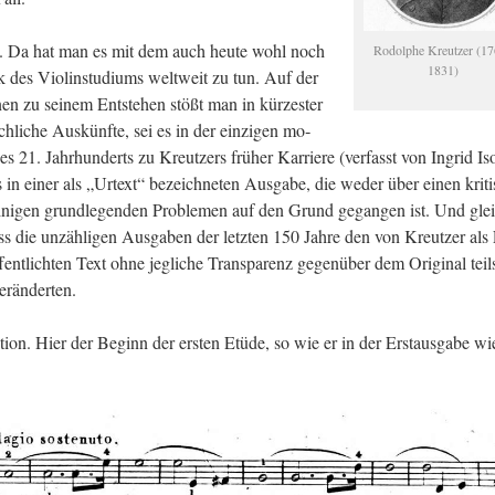
ich. Da hat man es mit dem auch heute wohl noch
Ro­dol­phe Kreut­zer (1
1831)
k des Violin­stu­di­ums welt­weit zu tun. Auf der
nen zu sei­nem Ent­ste­hen stößt man in kür­zes­ter
h­li­che Aus­künf­te, sei es in der ein­zi­gen mo­
es 21. Jahr­hun­derts zu Kreut­zers frü­her Kar­rie­re (ver­fasst von In­grid Is
s in einer als „Ur­text“ be­zeich­ne­ten Aus­ga­be, die weder über einen kri­ti
ei­ni­gen grund­le­gen­den Pro­ble­men auf den Grund ge­gan­gen ist. Und gle
dass die un­zäh­li­gen Aus­ga­ben der letz­ten 150 Jahre den von Kreut­zer als
fent­lich­ten Text ohne jeg­li­che Trans­pa­renz ge­gen­über dem Ori­gi­nal teil
r­än­der­ten.
ra­ti­on. Hier der Be­ginn der ers­ten Etüde, so wie er in der Erst­aus­ga­be wi