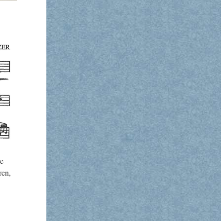
de
ren,