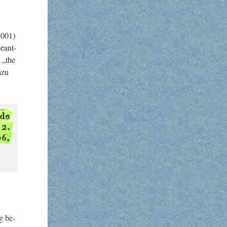
001)
e­ant­
s „the
azu
ng be­