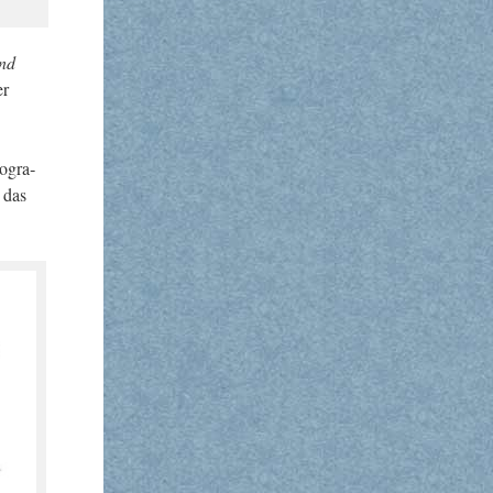
und
er
o­gra­
t das