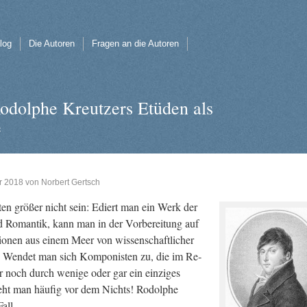
log
Die Autoren
Fragen an die Autoren
odolphe Kreutzers Etüden als
e
r 2018
von
Norbert Gertsch
­ten grö­ßer nicht sein: Ediert man ein Werk der
 Ro­man­tik, kann man in der Vor­be­rei­tung auf
tio­nen aus einem Meer von wis­sen­schaft­li­cher
­fen. Wen­det man sich Kom­po­nis­ten zu, die im Re­
r noch durch we­ni­ge oder gar ein ein­zi­ges
teht man häu­fig vor dem Nichts! Ro­dol­phe
Fall.