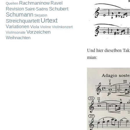
Rachmaninow
Ravel
Quellen
Schubert
Revision
Saint-Saëns
Schumann
Skrjabin
Urtext
Streichquartett
Variationen
Viola
Violine
Violinkonzert
Vorzeichen
Violinsonate
Weihnachten
Und hier die­sel­ben Takt
mi­an: