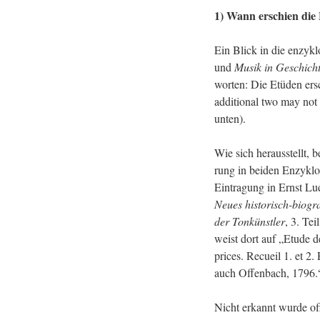
1) Wann er­schien die E
Ein Blick in die en­zy­klo
und
Musik in Ge­schich­
wor­ten: Die Etü­den er
ad­di­tio­nal two may not
unten).
Wie sich her­aus­stellt, b
rung in bei­den En­zy­klo­
Ein­tra­gung in Ernst Lu
Neues his­to­risch-bio­gra
der Ton­künst­ler
, 3. Tei
weist dort auf „Etude d
pri­ces. Re­cueil 1. et 2. 
auch Of­fen­bach, 1796.
Nicht er­kannt wurde of­fe