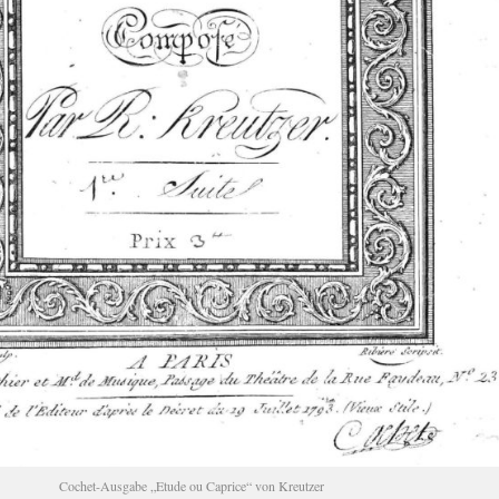
Co­chet-Aus­ga­be „Etude ou Ca­pri­ce“ von Kreut­zer