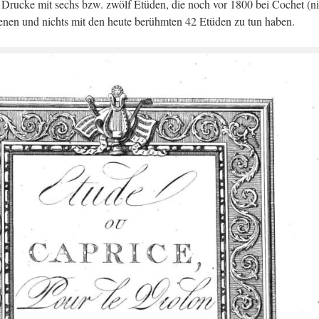
i Dru­cke mit sechs bzw. zwölf Etü­den, die noch vor 1800 bei Co­chet (n
hie­nen und nichts mit den heute be­rühm­ten 42 Etü­den zu tun haben.