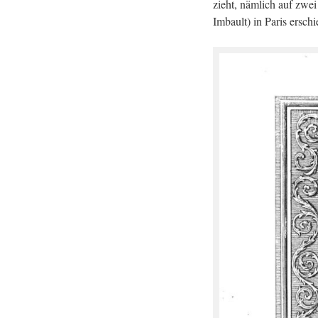
zieht, näm­lich auf zwe
Im­bault) in Paris er­sc