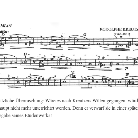
z­li­che Über­ra­schung: Wäre es nach Kreut­zers Wil­len ge­gan­gen, wür
upt nicht mehr un­ter­rich­tet wer­den. Denn er ver­warf sie in einer spä­te­
s­ga­be sei­nes Etü­den­werks!