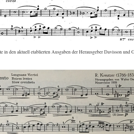
e in den ak­tu­ell eta­blier­ten Aus­ga­ben der Her­aus­ge­ber Da­vis­son und G