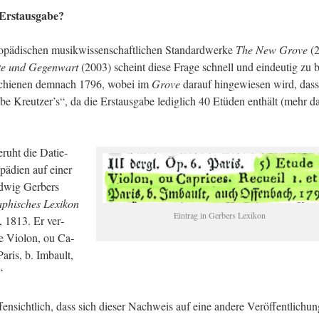
rst­aus­ga­be?
­pä­di­schen mu­sik­wis­sen­schaft­li­chen Stan­dard­wer­ke
The New Grove
(2
te und Ge­gen­wart
(2003) scheint diese Frage schnell und ein­deu­tig zu b
­schie­nen dem­nach 1796, wobei im
Grove
dar­auf hin­ge­wie­sen wird, das
 be Kreut­zer’s“, da die Erst­aus­ga­be le­dig­lich 40 Etü­den ent­hält (mehr d
e­ruht die Da­tie­
pä­di­en auf einer
d­wig Ger­bers
­phi­sches Le­xi­kon
Ein­trag in Ger­bers Le­xi­kon
l, 1813. Er ver­
e Vio­lon, ou Ca­
Paris, b. Im­bault,
“
n­sicht­lich, dass sich die­ser Nach­weis auf eine an­de­re Ver­öf­fent­li­chu