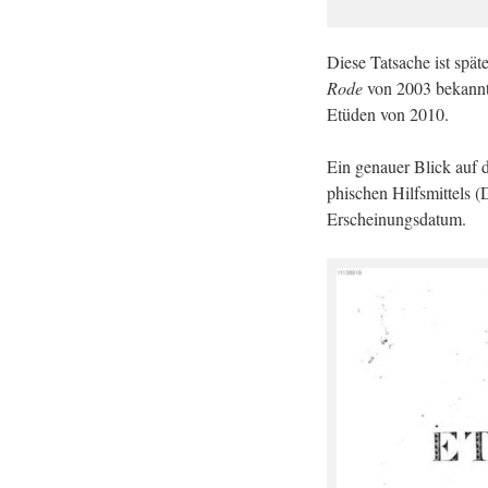
Diese Tat­sa­che ist spä­te
Rode
von 2003 be­kannt.
Etü­den von 2010.
Ein ge­nau­er Blick auf das
phi­schen Hilfs­mit­tels 
Er­schei­nungs­da­tum.