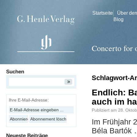
Startseite
Über de
Blog
Concerto for 
Suchen
Schlagwort-A
Endlich: B
auch im ha
Ihre E-Mail-Adresse:
Publiziert am
28. Okto
Im Frühjahr 
Béla Bartók
Neueste Beiträge