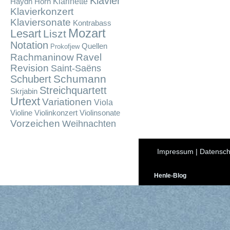
Klavier
Klarinette
Haydn
Horn
Klavierkonzert
Klaviersonate
Kontrabass
Mozart
Lesart
Liszt
Notation
Quellen
Prokofjew
Rachmaninow
Ravel
Revision
Saint-Saëns
Schumann
Schubert
Streichquartett
Skrjabin
Urtext
Variationen
Viola
Violine
Violinkonzert
Violinsonate
Vorzeichen
Weihnachten
Impressum
|
Datensch
Henle-Blog