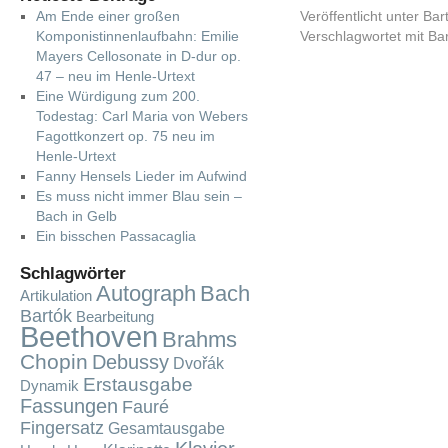
Am Ende einer großen
Veröffentlicht unter
Bar
Komponistinnenlaufbahn: Emilie
Verschlagwortet mit
Ba
Mayers Cellosonate in D-dur op.
47 – neu im Henle-Urtext
Eine Würdigung zum 200.
Todestag: Carl Maria von Webers
Fagottkonzert op. 75 neu im
Henle-Urtext
Fanny Hensels Lieder im Aufwind
Es muss nicht immer Blau sein –
Bach in Gelb
Ein bisschen Passacaglia
Schlagwörter
Autograph
Bach
Artikulation
Bartók
Bearbeitung
Beethoven
Brahms
Chopin
Debussy
Dvořák
Erstausgabe
Dynamik
Fassungen
Fauré
Fingersatz
Gesamtausgabe