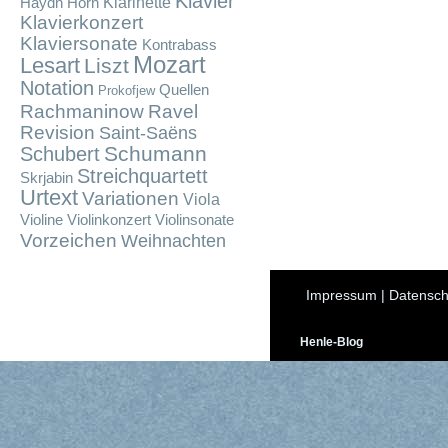
Klavier
Klarinette
Haydn
Horn
Klavierkonzert
Klaviersonate
Kontrabass
Mozart
Lesart
Liszt
Notation
Quellen
Prokofjew
Rachmaninow
Ravel
Revision
Saint-Saëns
Schumann
Schubert
Streichquartett
Skrjabin
Urtext
Variationen
Viola
Violine
Violinkonzert
Violinsonate
Vorzeichen
Weihnachten
Impressum
|
Datensch
Henle-Blog