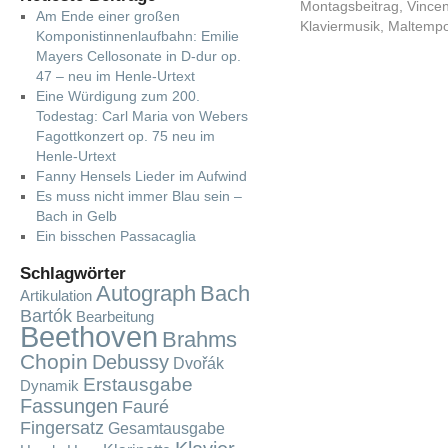
Montagsbeitrag
,
Vince
Am Ende einer großen
Klaviermusik
,
Maltemp
Komponistinnenlaufbahn: Emilie
Mayers Cellosonate in D-dur op.
47 – neu im Henle-Urtext
Eine Würdigung zum 200.
Todestag: Carl Maria von Webers
Fagottkonzert op. 75 neu im
Henle-Urtext
Fanny Hensels Lieder im Aufwind
Es muss nicht immer Blau sein –
Bach in Gelb
Ein bisschen Passacaglia
Schlagwörter
Autograph
Bach
Artikulation
Bartók
Bearbeitung
Beethoven
Brahms
Chopin
Debussy
Dvořák
Erstausgabe
Dynamik
Fassungen
Fauré
Fingersatz
Gesamtausgabe