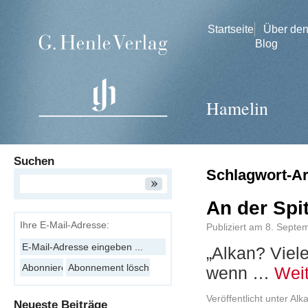
Startseite
Über de
Blog
Hamelin
Suchen
Schlagwort-A
An der Spi
Ihre E-Mail-Adresse:
Publiziert am
8. Septe
„Alkan? Viel
wenn …
Wei
Veröffentlicht unter
Alka
Neueste Beiträge