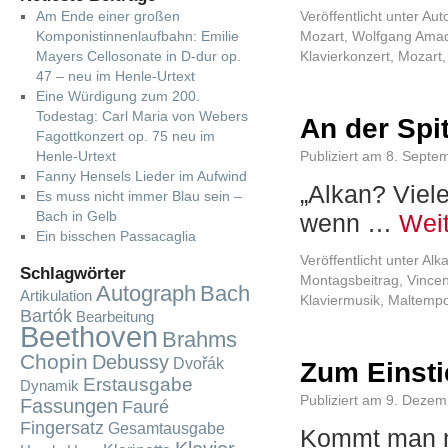
Am Ende einer großen
Veröffentlicht unter
Aut
Komponistinnenlaufbahn: Emilie
Mozart, Wolfgang Ama
Mayers Cellosonate in D-dur op.
Klavierkonzert
,
Mozart
47 – neu im Henle-Urtext
Eine Würdigung zum 200.
Todestag: Carl Maria von Webers
An der Spi
Fagottkonzert op. 75 neu im
Henle-Urtext
Publiziert am
8. Septe
Fanny Hensels Lieder im Aufwind
„Alkan? Viel
Es muss nicht immer Blau sein –
Bach in Gelb
wenn …
Wei
Ein bisschen Passacaglia
Veröffentlicht unter
Alka
Schlagwörter
Montagsbeitrag
,
Vince
Autograph
Bach
Artikulation
Klaviermusik
,
Maltemp
Bartók
Bearbeitung
Beethoven
Brahms
Chopin
Debussy
Dvořák
Zum Einsti
Erstausgabe
Dynamik
Publiziert am
9. Dezem
Fassungen
Fauré
Fingersatz
Gesamtausgabe
Kommt man ne