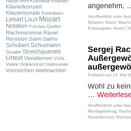
Klavier
Klarinette
Haydn
Horn
angenehm,
Klavierkonzert
Klaviersonate
Kontrabass
Veröffentlicht unter
Aut
Mozart
Lesart
Liszt
Notation
,
Ravel, Mauri
Notation
Quellen
Prokofjew
Erstausgabe
,
Ravel
|
H
Rachmaninow
Ravel
Revision
Saint-Saëns
Schumann
Schubert
Sergej Rac
Streichquartett
Skrjabin
Außergewö
Urtext
Variationen
Viola
Violine
Violinkonzert
Violinsonate
außergewö
Vorzeichen
Weihnachten
Publiziert am
13. Mai 
Wohl zu kein
…
Weiterles
Veröffentlicht unter
App
Montagsbeitrag
,
Rachm
Klavierkonzert
,
Rachma