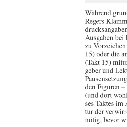
Wäh­rend grund­
Re­gers Klam­m
drucks­an­ga­be
Aus­ga­ben bei H
zu Vor­zei­chen
15) oder die an­
(Takt 15) mit­u
ge­ber und Lek­
Pau­sen­set­zun
den Fi­gu­ren – 
(und dort wohl 
ses Tak­tes im 
tur der ver­wir­
nötig, bevor wi