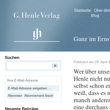
Startseite
Über de
Blog
Ganz im Erns
Suchen
Publiziert am
29. April
Wer über un­se­
Henle nicht nur
Ihre E-Mail-Adresse:
selbst schon ei
weiß, dass es 
manch an­de­rem
eine durch­aus 
Neueste Beiträge