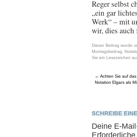
Reger selbst cha­
„ein gar lich­te
Werk“ – mit un­
wir, dies auch f
Dieser Beitrag wurde u
Montagsbeitrag
,
Notati
Sie ein Lesezeichen a
←
Achten Sie auf das
Notation Elgars als M
SCHREIBE EIN
Deine E-Mail-
Erforderliche