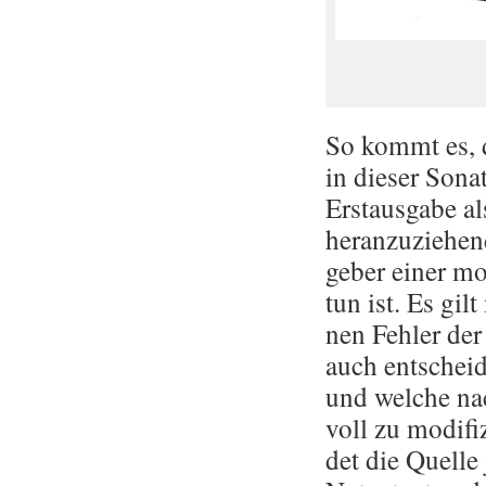
So kommt es, da
in die­ser So­na
Erst­aus­ga­be a
her­an­zu­zie­he
ge­ber einer mo
tun ist. Es gilt
nen Feh­ler der
auch ent­schei­
und wel­che nac
voll zu mo­di­fi
det die Quel­le 