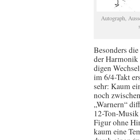
Au­to­graph, Aus­sc
Be­son­ders die 
der Har­mo­nik i
di­gen Wech­sel 
im 6/4-Takt er
sehr: Kaum ei
noch zwi­schen 
„War­nern“ dif­f
12-Ton-Mu­sik 
Figur ohne Hin­
kaum eine Tem­