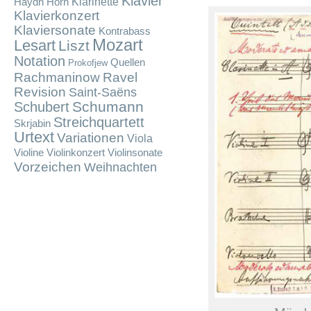
Klavier
Klarinette
Haydn
Horn
Klavierkonzert
Klaviersonate
Kontrabass
Mozart
Lesart
Liszt
Notation
Quellen
Prokofjew
Rachmaninow
Ravel
Revision
Saint-Saëns
Schumann
Schubert
Streichquartett
Skrjabin
Urtext
Variationen
Viola
Violine
Violinkonzert
Violinsonate
Vorzeichen
Weihnachten