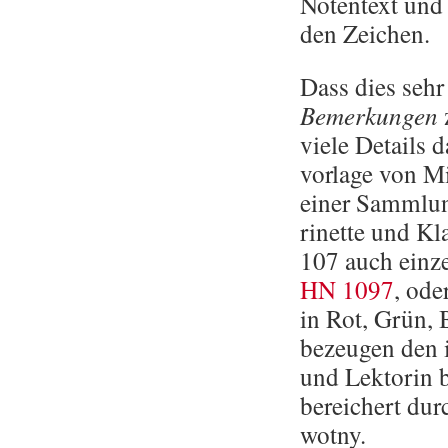
No­ten­text und 
den Zei­chen.
Dass dies sehr
Be­mer­kun­gen
z
viele De­tails 
vor­la­ge von M
einer Samm­lung
ri­net­te und Kla
107 auch ein­zel
HN 1097
, ode
in Rot, Grün, B
be­zeu­gen den i
und Lek­to­rin 
be­rei­chert dur
wot­ny.