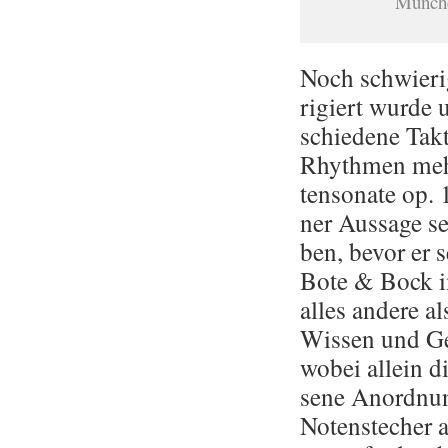
Mün­che
Noch schwie­ri­
ri­giert wurde u
schie­de­ne Tak
Rhyth­men mehr­
ten­so­na­te op
ner Aus­sa­ge se
ben, bevor er 
Bote & Bock in
alles an­de­re a
Wis­sen und Ge­
wobei al­lein di
se­ne An­ord­n
No­ten­s­te­cher