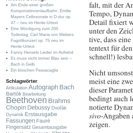
falt, mit der An
Am Ende einer großen
Komponistinnenlaufbahn: Emilie
Tempo, Dy­na­mik
Mayers Cellosonate in D-dur op.
De­tail fi­xier
47 – neu im Henle-Urtext
unter den Zei­
Eine Würdigung zum 200.
Todestag: Carl Maria von Webers
ti­ve, dass eine
Fagottkonzert op. 75 neu im
ten­text für den
Henle-Urtext
Fanny Hensels Lieder im Aufwind
schnell!) les­bar
Es muss nicht immer Blau sein –
Bach in Gelb
Nicht um­sonst 
Ein bisschen Passacaglia
meist eine zwei
Schlagwörter
Autograph
Bach
die­ser Pa­ra­m
Artikulation
Bartók
Bearbeitung
be­dingt auch 
Beethoven
Brahms
no­tier­te Dy­n
Chopin
Debussy
Dvořák
si­vo
-An­ga­ben a
Erstausgabe
Dynamik
Fassungen
Fauré
zei­gen.
Fingersatz
Gesamtausgabe