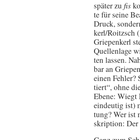
spä­ter zu
fis
kor
te für seine Be­
Druck, son­dern
kerl/Roitzsch 
Grie­pen­kerl s
Quel­len­la­ge w
ten las­sen. Na­h
bar an Grie­pen
einen Feh­ler? 
tiert“, ohne di
Ebene: Wiegt Ba
ein­deu­tig ist)
tung? Wer ist m
skrip­ti­on: De
Ganz zum Schlu