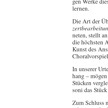
gen Werke die­
ler­nen.
Die Art der Übe
zert­be­ar­bei­tu
ne­ten, stellt a
die höchs­ten A
Kunst des An­sc
Cho­ral­vor­spie
In un­se­rer Ur­
hang – mögen n
Stü­cken ver­gl
so­ni das Stück
Zum Schluss no