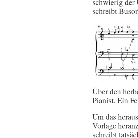
schwie­rig der 
schreibt Bu­so­
Über den her­be
Pia­nist. Ein Fe
Um das her­aus­
Vor­la­ge her­an
schreibt tat­säc