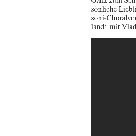
sön­li­che Lieb
so­ni-Cho­ral­v
land“ mit Vla­d