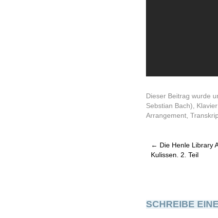
Dieser Beitrag wurde u
Sebstian Bach)
,
Klavier
Arrangement
,
Transkrip
←
Die Henle Library A
Kulissen. 2. Teil
SCHREIBE EIN