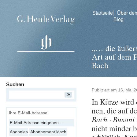
Startseite
Über de
Blog
„… die äußers
Art auf dem P
Bach
Suchen
Publiziert am
16. Mai 
In Kürze wird d
nen, die auf d
Ihre E-Mail-Adresse:
Bach · Bu­so­ni
nicht min­der 