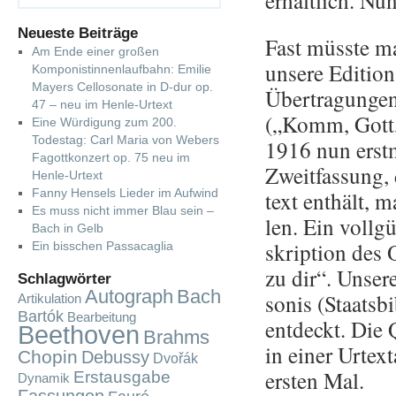
er­hält­lich. Nu
Neueste Beiträge
Fast müss­te ma
Am Ende einer großen
un­se­re Edi­ti­
Komponistinnenlaufbahn: Emilie
Mayers Cellosonate in D-dur op.
Über­tra­gun­gen
47 – neu im Henle-Urtext
(„Komm, Gott, S
Eine Würdigung zum 200.
Todestag: Carl Maria von Webers
1916 nun erst­m
Fagottkonzert op. 75 neu im
Zweit­fas­sung,
Henle-Urtext
Fanny Hensels Lieder im Aufwind
text ent­hält, 
Es muss nicht immer Blau sein –
len. Ein voll­gü
Bach in Gelb
skrip­ti­on des 
Ein bisschen Passacaglia
zu dir“. Un­se­
Schlagwörter
Autograph
Bach
so­nis (Staats­bi
Artikulation
Bartók
Bearbeitung
ent­deckt. Die Q
Beethoven
Brahms
in einer Ur­tex
Chopin
Debussy
Dvořák
ers­ten Mal.
Erstausgabe
Dynamik