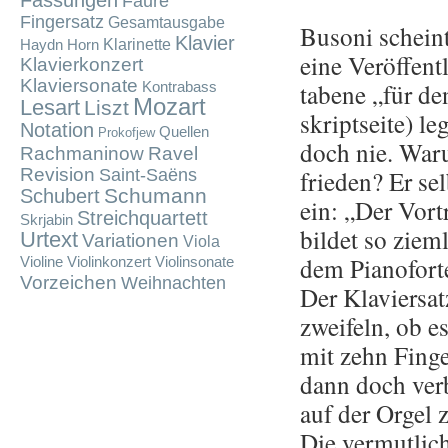
Fassungen
Fauré
Fingersatz
Gesamtausgabe
Bu­so­ni scheint
Klavier
Klarinette
Haydn
Horn
eine Ver­öf­fent
Klavierkonzert
Klaviersonate
ta­be­ne „für d
Kontrabass
Mozart
Lesart
Liszt
skript­sei­te) 
Notation
Quellen
Prokofjew
doch nie. Waru
Rachmaninow
Ravel
Revision
frie­den? Er se
Saint-Saëns
Schumann
Schubert
ein: „Der Vor­
Streichquartett
Skrjabin
bil­det so ziem­
Urtext
Variationen
Viola
dem Pia­no­for
Violine
Violinkonzert
Violinsonate
Vorzeichen
Weihnachten
Der Kla­vier­sa
zwei­feln, ob 
mit zehn Fin­ge
dann doch ver­b
auf der Orgel zw
Die ver­mut­lic