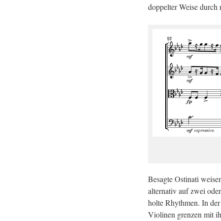
dop­pel­ter Weise durch rh
Be­sag­te Os­ti­na­ti wei­
al­ter­na­tiv auf zwei o
hol­te Rhyth­men. In der 
Vio­li­nen gren­zen mit