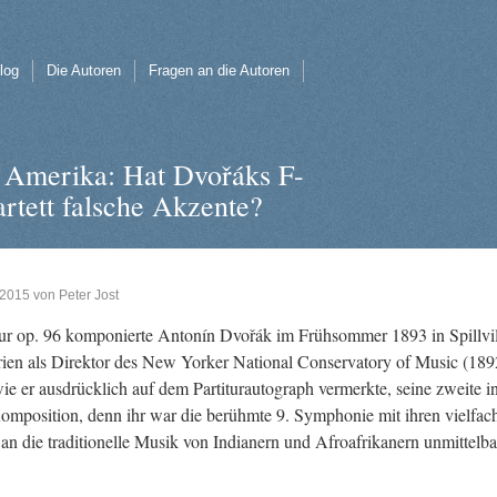
log
Die Autoren
Fragen an die Autoren
 Amerika: Hat Dvořáks F-
artett falsche Akzente?
 2015
von
Peter Jost
dur op. 96 kom­po­nier­te Antonín Dvořák im Früh­som­mer 1893 in Spill­vi
i­en als Di­rek­tor des New Yor­ker Na­tio­nal Con­ser­va­to­ry of Music (18
ie er aus­drück­lich auf dem Par­ti­tur­au­to­graph ver­merk­te, seine zwei­te i
Kom­po­si­ti­on, denn ihr war die be­rühm­te 9. Sym­pho­nie mit ihren viel­fac
an die tra­di­tio­nel­le Musik von In­dia­nern und Afro­afri­ka­nern un­mit­tel­b