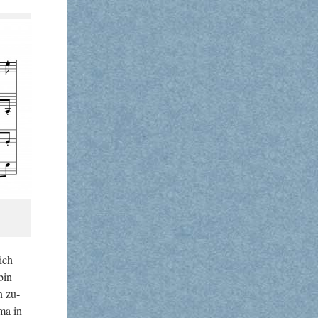
 ich
 bin
n zu­
ema in