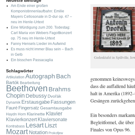
Neueste Beiträge
Am Ende einer großen
Komponistinnenlaufbahn: Emilie
Mayers Cellosonate in D-dur op. 47 –
neu im Henle-Urtext
Eine Würdigung zum 200. Todestag:
Carl Maria von Webers Fagottkonzert
op. 75 neu im Henle-Urtext
Fanny Hensels Lieder im Aufwind
Es muss nicht immer Blau sein – Bach
in Gelb
Ge­denk­ta­fel in Spill­vil­le, Io
Ein bisschen Passacaglia
Schlagwörter
Autograph
Bach
Artikulation
ge­nom­men kei­nes­wegs t
Bartók
Bearbeitung
dass die auf­fal­lend häu
Beethoven
Brahms
halt in Ame­ri­ka (1892–95
Chopin
Debussy
Dvořák
Ge­sän­gen zu­rück­ge­hen,
Fassungen
Erstausgabe
Dynamik
Fauré
Fingersatz
Gesamtausgabe
Klavier
Klarinette
Ein be­son­ders mar­kan­te
Haydn
Horn
Klavierkonzert
Klaviersonate
Be­gleit­for­mel, die über
Lesart
Liszt
Kontrabass
Fi­na­les von Opus 96.
Mozart
Notation
Prokofjew