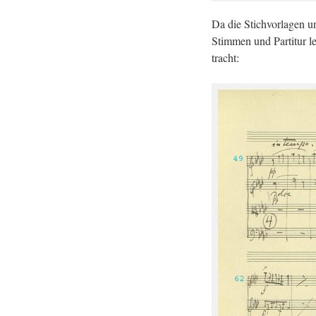
Da die Stich­vor­la­gen u
Stim­men und Par­ti­tur l
tracht: