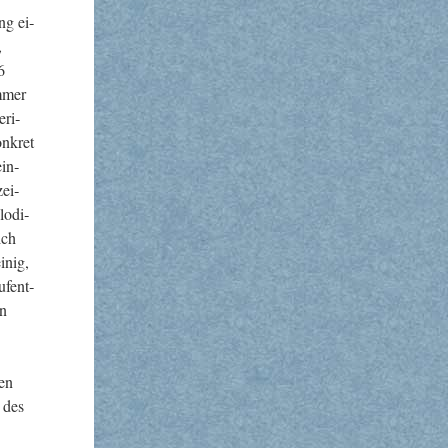
ng ei­
,
6
immer
­ri­
n­kret
ein­
ei­
lo­di­
ich
inig,
f­ent­
en
ten
n des