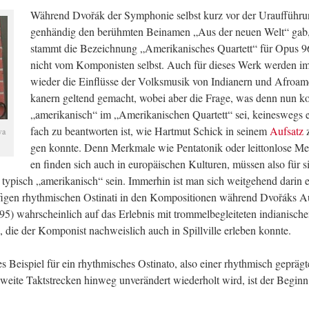
Wäh­rend Dvořák der Sym­pho­nie selbst kurz vor der Ur­auf­füh­ru
gen­hän­dig den be­rühm­ten Bei­na­men „Aus der neuen Welt“ gab
stammt die Be­zeich­nung „Ame­ri­ka­ni­sches Quar­tett“ für Opus 9
nicht vom Kom­po­nis­ten selbst. Auch für die­ses Werk wer­den 
wie­der die Ein­flüs­se der Volks­mu­sik von In­dia­nern und Afro­ame
ka­nern gel­tend ge­macht, wobei aber die Frage, was denn nun ko
„ame­ri­ka­nisch“ im „Ame­ri­ka­ni­schen Quar­tett“ sei, kei­nes­wegs 
fach zu be­ant­wor­ten ist, wie Hart­mut Schick in sei­nem
Auf­satz
z
wa
gen konn­te. Denn Merk­ma­le wie Pen­ta­to­nik oder leit­ton­lo­se Me­
en fin­den sich auch in eu­ro­päi­schen Kul­tu­ren, müs­sen also für s
y­pisch „ame­ri­ka­nisch“ sein. Im­mer­hin ist man sich weit­ge­hend darin e
­fi­gen rhyth­mi­schen Os­ti­na­ti in den Kom­po­si­tio­nen wäh­rend Dvořáks Au
) wahr­schein­lich auf das Er­leb­nis mit trom­mel­be­glei­te­ten in­dia­ni­sch
 die der Kom­po­nist nach­weis­lich auch in Spill­vil­le er­le­ben konn­te.
s Bei­spiel für ein rhyth­mi­sches Os­ti­na­to, also einer rhyth­misch ge­präg­
 weite Takt­stre­cken hin­weg un­ver­än­dert wie­der­holt wird, ist der Be­gin