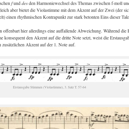
­schen
f
und
des
den Har­mo­nie­wech­sel des The­mas zwi­schen f-moll un
gleich aber bie­tet die Vio­la­stim­me mit dem Ak­zent auf der Zwei (der sic
lt) einen rhyth­mi­schen Kon­tra­punkt zur stark be­ton­ten Eins die­ser Tak
 of­fen­bart hier al­ler­dings eine auf­fal­len­de Ab­wei­chung. Wäh­rend die 
­me kon­se­quent den Ak­zent auf die drit­te Note setzt, weist die Erst­aus­ga­
en zu­sätz­li­chen Ak­zent auf der 1. Note auf.
Erst­aus­ga­be Stim­men (Vio­la­stim­me), 3. Satz T. 57-64