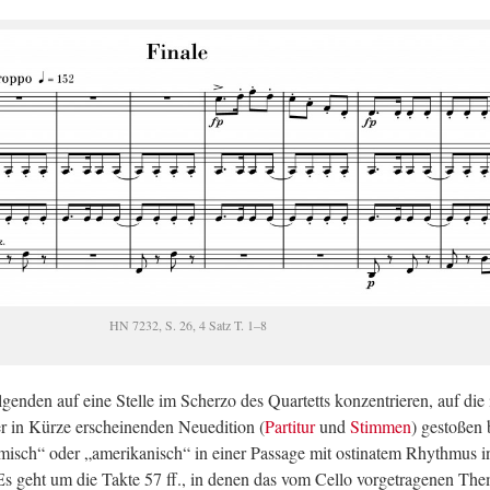
HN 7232, S. 26, 4 Satz T. 1–8
en­den auf eine Stel­le im Scher­zo des Quar­tetts kon­zen­trie­ren, auf die
r in Kürze er­schei­nen­den Neue­di­ti­on (
Par­ti­tur
und
Stim­men
) ge­sto­ßen
isch“ oder „ame­ri­ka­nisch“ in einer Pas­sa­ge mit os­ti­na­tem Rhyth­mus i
t. Es geht um die Takte 57 ff., in denen das vom Cello vor­ge­tra­ge­nen Th