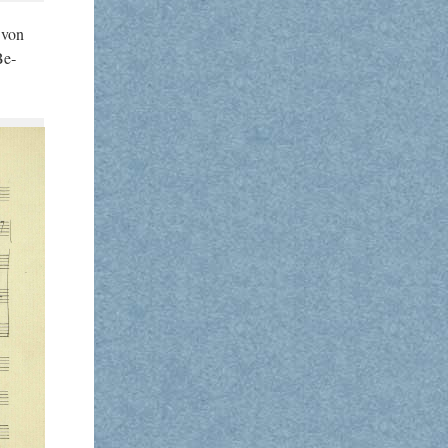
n von
Be­