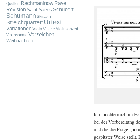
Rachmaninow
Ravel
Quellen
Schubert
Revision
Saint-Saëns
Schumann
Skrjabin
Urtext
Streichquartett
Variationen
Viola
Violine
Violinkonzert
Vorzeichen
Violinsonate
Weihnachten
Ich möch­te mich im Fol­g
bei der Vor­be­rei­tung de
und die die Frage „böh­m
ge­spitz­ter Weise stell