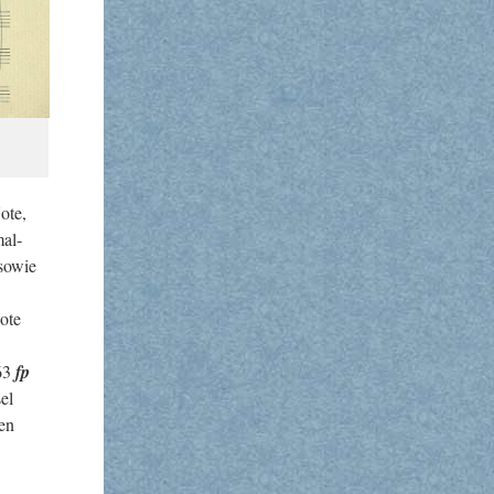
Note,
mal­
 sowie
Note
 63
fp
el
ten