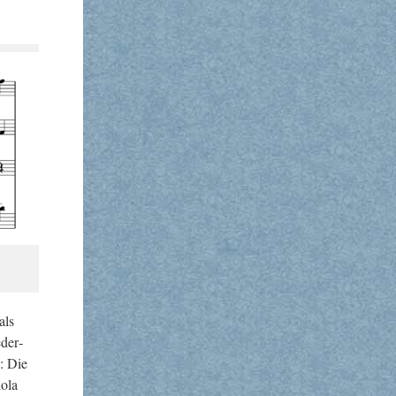
als
­der­
n: Die
iola