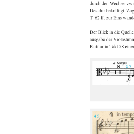
durch den Wech­sel zwi
Des-dur be­kräf­tigt. Zu­
T. 62 ff. zur Eins wan­de
Der Blick in die Quel­len
aus­ga­be der Vio­la­stim
Par­ti­tur in Takt 58 ein