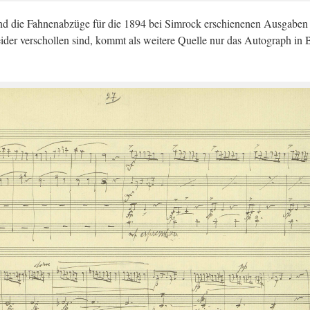
nd die Fah­nen­ab­zü­ge für die 1894 bei Sim­rock er­schie­ne­nen Aus­ga­be
ei­der ver­schol­len sind, kommt als wei­te­re Quel­le nur das Au­to­graph in 