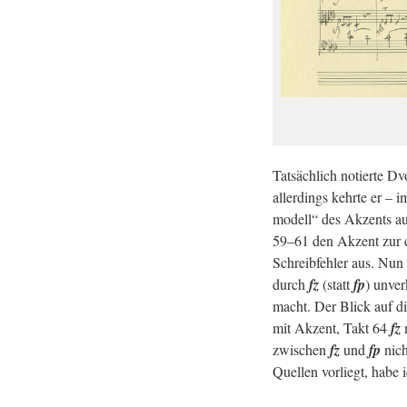
Tat­säch­lich no­tier­te 
al­ler­dings kehr­te er 
mo­dell“ des Ak­zents au
59–61 den Ak­zent zur dr
Schreib­feh­ler aus. Nun
durch
fz
(statt
fp
) un­ver
macht. Der Blick auf die
mit Ak­zent, Takt 64
fz
m
zwi­schen
fz
und
fp
nicht
Quel­len vor­liegt, habe i