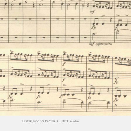
Erst­aus­ga­be der Par­ti­tur,3. Satz T. 49–64