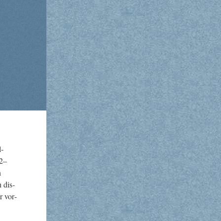
l­
92–
n
h dis­
ar vor­