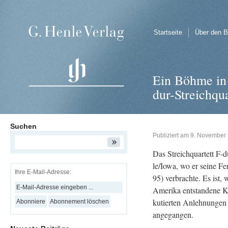
Startseite
Über den B
Ein Böhme in
dur-Streichqu
Suchen
Publiziert am
9. November
Das Streich­quar­tett F-
le/Iowa, wo er seine Fe­r
Ihre E-Mail-Adresse:
95) ver­brach­te.
Es ist, w
Ame­ri­ka ent­stan­de­ne 
ku­tier­ten An­leh­nun­gen 
an­ge­gan­gen.