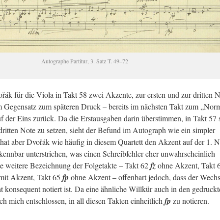
Au­to­gra­phe Par­ti­tur, 3. Satz T. 49–72
Dvořák für die Viola in Takt 58 zwei Ak­zen­te, zur ers­ten und zur drit­ten 
– im Ge­gen­satz zum spä­te­ren Druck – be­reits im nächs­ten Takt zum „Nor­
f der Eins zu­rück. Da die Erst­aus­ga­ben darin über­stim­men, in Takt 57
it­ten Note zu set­zen, sieht der Be­fund im Au­to­graph wie ein sim­pler
 hat aber Dvořák wie häu­fig in die­sem Quar­tett den Ak­zent auf der 1. 
­kenn­bar un­ter­stri­chen, was einen Schreib­feh­ler eher un­wahr­schein­lich
 wei­te­re Be­zeich­nung der Fol­ge­tak­te – Takt 62
fz
ohne Ak­zent, Takt
it Ak­zent, Takt 65
fp
ohne Ak­zent – of­fen­bart je­doch, dass der Wech­s
 kon­se­quent no­tiert ist. Da eine ähn­li­che Will­kür auch in den ge­druck­
ch mich ent­schlos­sen, in all die­sen Tak­ten ein­heit­lich
fp
zu no­tie­ren.