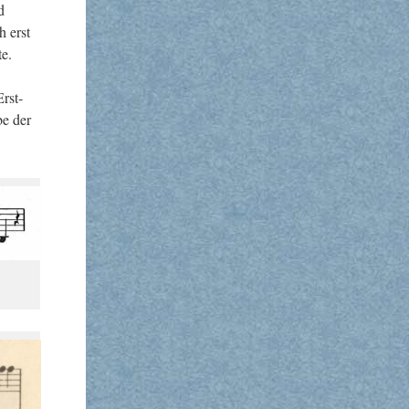
d
h erst
te.
Erst­
be der