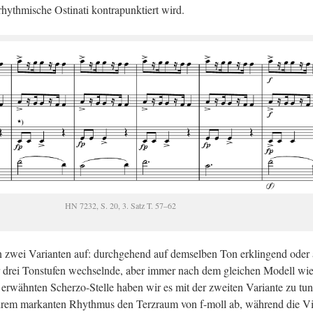
yth­mi­sche Os­ti­na­ti kon­tra­punk­tiert wird.
HN 7232, S. 20, 3. Satz T. 57–62
sen zwei Va­ri­an­ten auf: durch­ge­hend auf dem­sel­ben Ton er­klin­gend oder 
der drei Ton­stu­fen wech­seln­de, aber immer nach dem glei­chen Mo­dell wie
er­wähn­ten Scher­zo-Stel­le haben wir es mit der zwei­ten Va­ri­an­te zu tu
 ihrem mar­kan­ten Rhyth­mus den Terz­raum von f-moll ab, wäh­rend die V