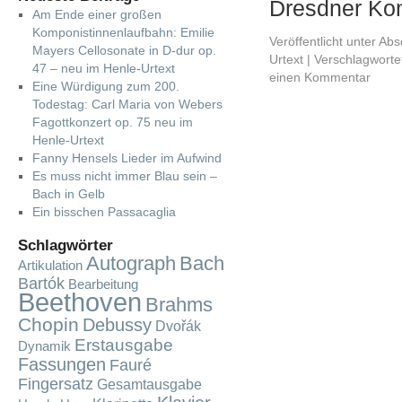
Dresdner Ko
Am Ende einer großen
Komponistinnenlaufbahn: Emilie
Veröffentlicht unter
Absc
Mayers Cellosonate in D-dur op.
Urtext
|
Verschlagwortet
47 – neu im Henle-Urtext
einen Kommentar
Eine Würdigung zum 200.
Todestag: Carl Maria von Webers
Fagottkonzert op. 75 neu im
Henle-Urtext
Fanny Hensels Lieder im Aufwind
Es muss nicht immer Blau sein –
Bach in Gelb
Ein bisschen Passacaglia
Schlagwörter
Autograph
Bach
Artikulation
Bartók
Bearbeitung
Beethoven
Brahms
Chopin
Debussy
Dvořák
Erstausgabe
Dynamik
Fassungen
Fauré
Fingersatz
Gesamtausgabe