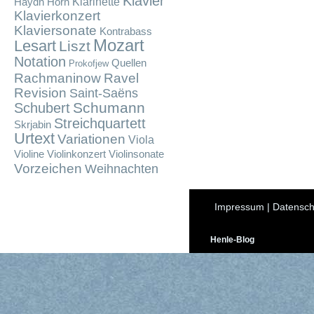
Klavier
Klarinette
Haydn
Horn
Klavierkonzert
Klaviersonate
Kontrabass
Mozart
Lesart
Liszt
Notation
Quellen
Prokofjew
Rachmaninow
Ravel
Revision
Saint-Saëns
Schumann
Schubert
Streichquartett
Skrjabin
Urtext
Variationen
Viola
Violine
Violinkonzert
Violinsonate
Vorzeichen
Weihnachten
Impressum
|
Datensch
Henle-Blog