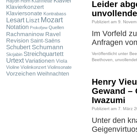
Klavier
Klarinette
Haydn
Horn
Leider abg
Klavierkonzert
unvollend
Klaviersonate
Kontrabass
Mozart
Lesart
Liszt
Publiziert am
9. Novem
Notation
Quellen
Prokofjew
Im Vorfeld z
Rachmaninow
Ravel
Revision
Saint-Saëns
Anfragen v
Schumann
Schubert
Streichquartett
Veröffentlicht unter
Bee
Skrjabin
Urtext
Beethoven
,
unvollende
Variationen
Viola
Violine
Violinkonzert
Violinsonate
Vorzeichen
Weihnachten
Henry Vieu
Gewand – 
Iwazumi
Publiziert am
7. März 
Unter den kn
Geigenvirtuo