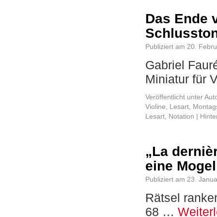
Das Ende v
Schlussto
Publiziert am
20. Febr
Gabriel Faur
Miniatur für 
Veröffentlicht unter
Aut
Violine
,
Lesart
,
Montags
Lesart
,
Notation
|
Hinte
„La derniè
eine Moge
Publiziert am
23. Janu
Rätsel ranke
68 …
Weiter