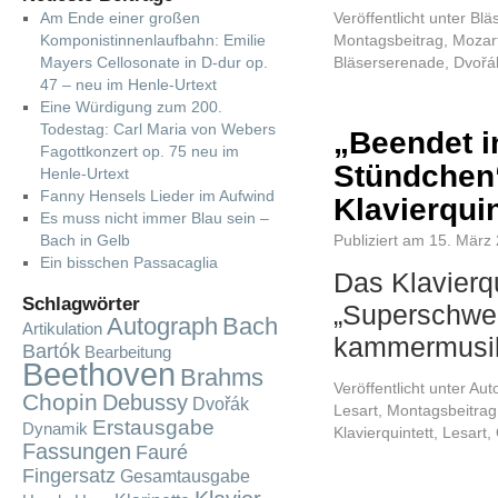
Am Ende einer großen
Veröffentlicht unter
Blä
Komponistinnenlaufbahn: Emilie
Montagsbeitrag
,
Mozar
Mayers Cellosonate in D-dur op.
Bläserserenade
,
Dvořá
47 – neu im Henle-Urtext
Eine Würdigung zum 200.
Todestag: Carl Maria von Webers
„Beendet 
Fagottkonzert op. 75 neu im
Stündchen“
Henle-Urtext
Fanny Hensels Lieder im Aufwind
Klavierquin
Es muss nicht immer Blau sein –
Bach in Gelb
Publiziert am
15. März
Ein bisschen Passacaglia
Das Klavierq
Schlagwörter
„Superschwer
Autograph
Bach
Artikulation
kammermusik
Bartók
Bearbeitung
Beethoven
Brahms
Veröffentlicht unter
Aut
Chopin
Debussy
Dvořák
Lesart
,
Montagsbeitrag
Erstausgabe
Dynamik
Klavierquintett
,
Lesart
,
Fassungen
Fauré
Fingersatz
Gesamtausgabe