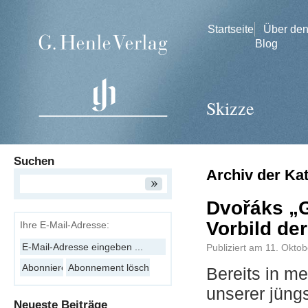
Startseite
Über de
Blog
Skizze
Suchen
Archiv der Ka
Dvořáks „
Vorbild de
Ihre E-Mail-Adresse:
Publiziert am
11. Oktob
Bereits in me
unserer jün
Neueste Beiträge