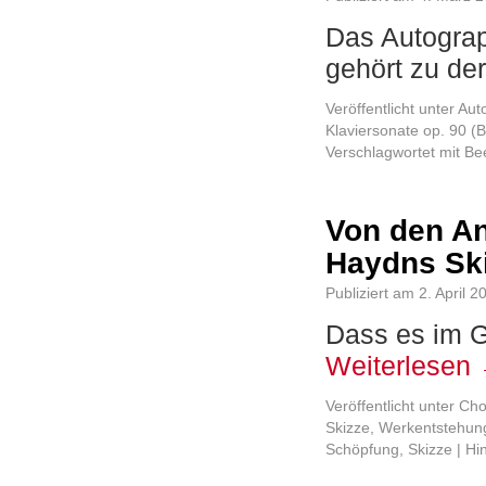
Das Autograp
gehört zu d
Veröffentlicht unter
Aut
Klaviersonate op. 90 (
Verschlagwortet mit
Be
Von den A
Haydns Sk
Publiziert am
2. April 2
Dass es im G
Weiterlesen
Veröffentlicht unter
Cho
Skizze
,
Werkentstehun
Schöpfung
,
Skizze
|
Hi