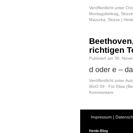
Veröffentlicht unter
Cho
Montagsbeitrag
,
Skizze
Mazurka
,
Skizze
|
Hint
Beethoven,
richtigen 
Publiziert am
30. Nove
d oder e – d
Veröffentlicht unter
Aut
WoO 59 - Für Elise (B
Kommentare
Impressum
|
Datensch
Henle-Blog