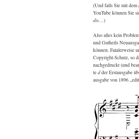
(Und falls Sie mit dem
YouTube kön­nen Sie s
dis
…)
Also alles kein Pro­blem
und Gut­heils Neu­aus­ga­
kön­nen. Fa­ta­ler­wei­se 
Co­py­right-Schutz, so d
nach­ge­druckt (und be­ar
te
d
der Erst­aus­ga­be üb
aus­ga­be von 1896 „edi­