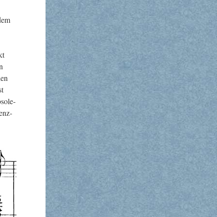
 dem
kt
en
len
st
so­le­
renz­