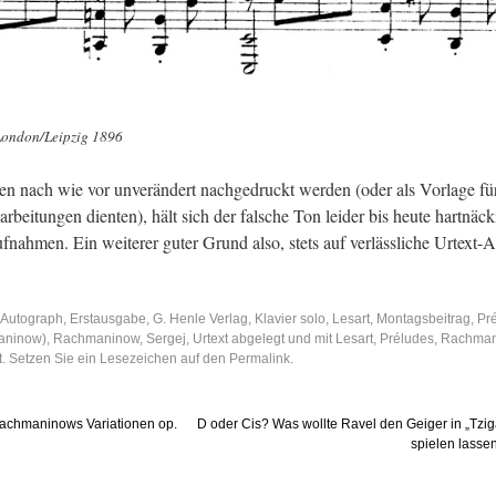
Lon­don/Leip­zig 1896
en nach wie vor un­ver­än­dert nach­ge­druckt wer­den (oder als Vor­la­ge fü
­bei­tun­gen dien­ten), hält sich der fal­sche Ton lei­der bis heute hart­nä­c
­nah­men. Ein wei­te­rer guter Grund also, stets auf ver­läss­li­che Ur­text-A
Autograph
,
Erstausgabe
,
G. Henle Verlag
,
Klavier solo
,
Lesart
,
Montagsbeitrag
,
Pr
maninow)
,
Rachmaninow, Sergej
,
Urtext
abgelegt und mit
Lesart
,
Préludes
,
Rachman
. Setzen Sie ein Lesezeichen auf den
Permalink
.
Rachmaninows Variationen op.
D oder Cis? Was wollte Ravel den Geiger in „Tzi
spielen lass