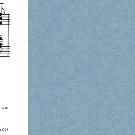
n
t wur­
n des