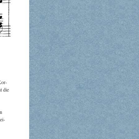
Kor­
ht die
un
ei­