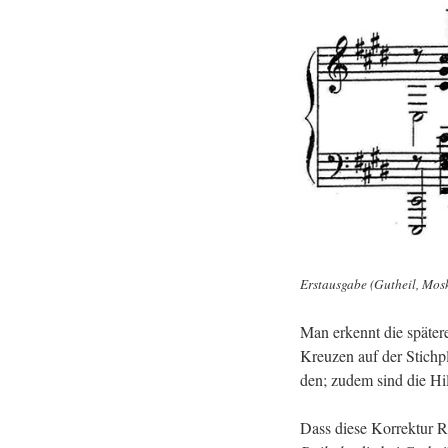
Erst­aus­ga­be (Gut­heil, Mos­
Man er­kennt die spä­te­
Kreu­zen auf der Stich­pl
den; zudem sind die Hilfs­
Dass diese Kor­rek­tur Ra