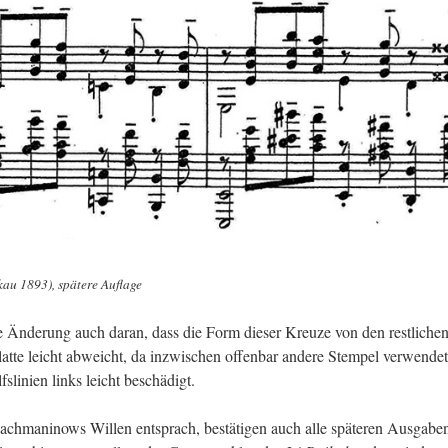
kau 1893), spä­te­re Auf­la­ge
re Än­de­rung auch daran, dass die Form die­ser Kreu­ze von den rest­li­che
at­te leicht ab­weicht, da in­zwi­schen of­fen­bar an­de­re Stem­pel ver­wen­de
li­ni­en links leicht be­schä­digt.
ch­ma­ni­nows Wil­len ent­sprach, be­stä­ti­gen auch alle spä­te­ren Aus­ga­be