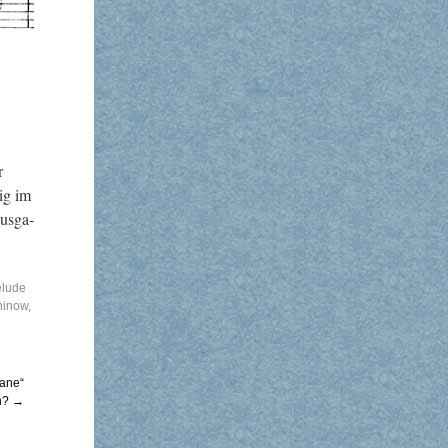
r
kig im
us­ga­
élude
inow
,
gane“
en?
→