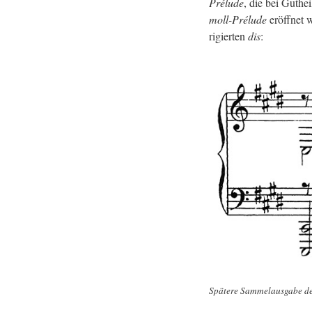
Prélude
, die bei Gut­he
moll-Prélude
er­öff­net 
ri­gier­ten
dis
:
Spä­te­re Sam­mel­aus­ga­be 