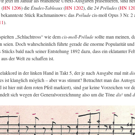
r jetzt im Ja­nu­ar als brand­neue Ur­text-Aus­ga­ben prä­sen­tie­ren, sind n
n
(
HN 1206
) die
Étu­des-Ta­bleaux
(
HN 1202
), die
24 Préludes
(
HN 12
r be­kann­tes­te Stück Rach­ma­ni­nows: das
Prélude
cis-moll Opus 3 Nr. 2 
11
).
e­spiel­ten „Schlacht­ross“ wie dem
cis-moll-Prélude
soll­te man mei­nen, d
seien. Doch wahr­schein­lich führ­te ge­ra­de die enor­me Po­pu­la­ri­tät und
es Stücks bald nach sei­ner Ent­ste­hung 1892 dazu, dass ein ekla­tan­ter Feh
t aus der Welt zu schaf­fen ist.
elak­kord in der lin­ken Hand in Takt 5, der je nach Aus­ga­be mal mit
dis
des ist klang­lich mög­lich – aber was stimmt? Be­trach­tet man das Au­to­g
rd ist hier mit dem roten Pfeil mar­kiert), sind gar keine Vor­zei­chen vor 
n­delt sich wegen der Ge­ne­ral­vor­zeich­nung also um die Töne
dis
und
d
1