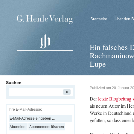
Startseite
Über den B
Ein falsches 
Rachmaninows 
Lupe
Suchen
Publiziert am
20. Januar 2
Der
letz­te Blog­bei­trag
als neuen Autor im Hen­l
Ihre E-Mail-Adresse:
Werke in Deutsch­land u
ge­fal­len, so dass einer 