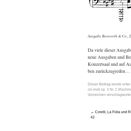
Aus­ga­be Bos­worth & Co., 
Da viele die­ser Aus­ga­b
neue Aus­ga­ben und Be­ar
Kon­zert­saal und auf Auf
ben zu­rück­zu­grei­fen…
Dieser Beitrag wurde unter
cis-moll op. 3 Nr. 2 (Rach
Vorzeichen
verschlagwortet
←
Corelli, La Folia und 
42