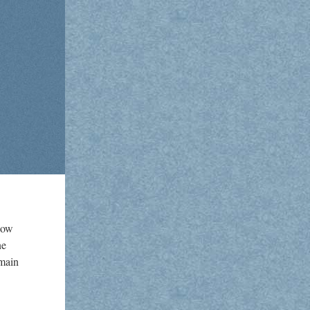
­now
ne
­main