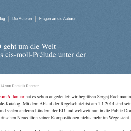
log
Die Autoren
Fragen an die Autoren
D geht um die Welt –
cis-moll-Prélude unter der
014
von
Dominik Rahmer
 vom 6. Ja­nu­ar
hat es schon an­ge­deu­tet: wir be­grü­ßen Ser­gej Rach­ma­ni
e-Ka­ta­log! Mit dem Ab­lauf der Re­gel­schutz­frist am 1.1.2014 sind sei
nd vie­len an­de­ren Län­dern der EU und welt­weit nun in die Pu­blic Do
kri­ti­schen Neue­di­ti­on sei­ner Kom­po­si­tio­nen nichts mehr im Wege steht.