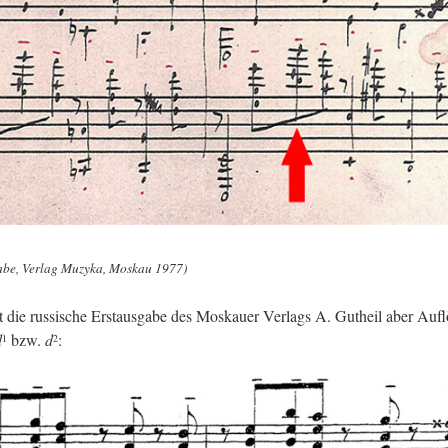
ga­be, Ver­lag Mu­zy­ka, Mos­kau 1977)
tzt die rus­si­sche Erst­aus­ga­be des Mos­kau­er Ver­lags A. Gut­heil aber Auf­l
d
bzw.
d
:
1
2