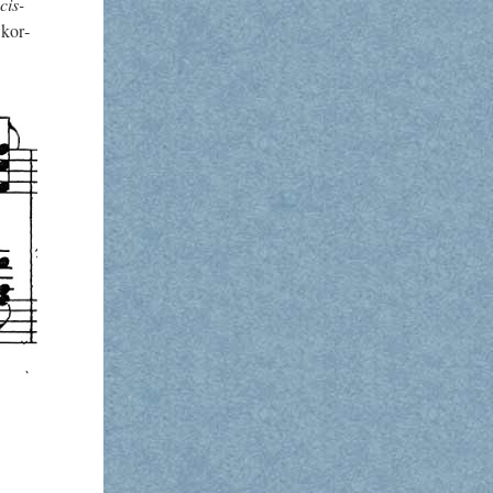
cis-
 kor­