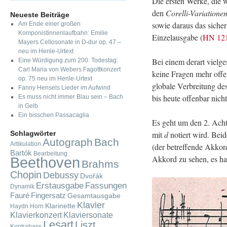
Die ers­ten Werke, die wi
den
Co­rel­li-Va­ria­tio­ne
Neueste Beiträge
sowie dar­aus das si­che
Am Ende einer großen
Komponistinnenlaufbahn: Emilie
Ein­zel­aus­ga­be (
HN 12
Mayers Cellosonate in D-dur op. 47 –
neu im Henle-Urtext
Bei einem der­art viel­g
Eine Würdigung zum 200. Todestag:
Carl Maria von Webers Fagottkonzert
keine Fra­gen mehr offen 
op. 75 neu im Henle-Urtext
glo­ba­le Ver­brei­tung d
Fanny Hensels Lieder im Aufwind
bis heute of­fen­bar nich
Es muss nicht immer Blau sein – Bach
in Gelb
Ein bisschen Passacaglia
Es geht um den 2. Ach­t
Schlagwörter
mit
d
no­tiert wird. Bei­
Autograph
Bach
Artikulation
(der be­tref­fen­de Ak­ko
Bartók
Bearbeitung
Ak­kord zu sehen, es ha
Beethoven
Brahms
Chopin
Debussy
Dvořák
Fassungen
Erstausgabe
Dynamik
Fauré
Fingersatz
Gesamtausgabe
Klavier
Klarinette
Haydn
Horn
Klavierkonzert
Klaviersonate
Lesart
Liszt
Kontrabass