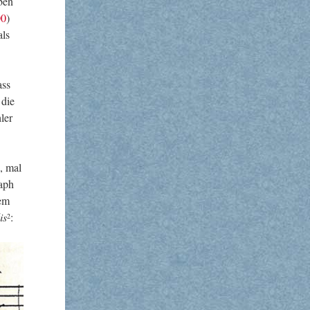
eben
00
)
als
ass
 die
­ler
, mal
raph
dem
is
:
2