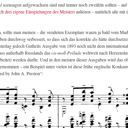
d
so­zu­sa­gen auf­ge­wach­sen sind und immer noch zwei­feln soll­ten – auf
ich
drei ei­ge­ne Ein­spie­lun­gen des Meis­ters
an­hö­ren – na­tür­lich alle mit
, soll­te man mei­nen – die ver­al­te­ten Ex­em­pla­re waren ja bald vom Mar
ben durch­weg ver­bes­sert, so dass sich das kor­rek­te
dis
hätte durch­set­z
un­ter­lag je­doch Gut­heils Aus­ga­be von 1893 noch nicht dem in­ter­na­tio­na­
ass au­ßer­halb Russ­lands das
cis-moll-Prélude
welt­weit nach Her­zens­lu
­bei­tet) wer­den durf­te. Und in den meis­ten die­ser Aus­ga­ben wird das ob­
er­nom­men – ein Bei­spiel unter vie­len ist diese frühe eng­li­sche Kon­kur­
ted by John A. Pres­ton“: