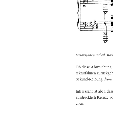
Erst­aus­ga­be (Gut­heil, Mos
Ob diese Ab­wei­chung au
rek­tur­fah­nen zu­rück­ge
Se­kund-Rei­bung
dis–e
In­ter­es­sant ist aber, d
aus­drück­lich Kreu­ze vor
chen: