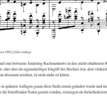
­kau 1893), frühe Auf­la­ge
f eine be­wuss­te Än­de­rung Rach­ma­ni­nows in den (nicht er­hal­te­nen) 
ht, oder aber ein ei­gen­mäch­ti­ger Ein­griff des Ste­chers war, dem viel­leic
zu dis­so­nant er­schien, ist nicht mehr zu klä­ren.
ass in spä­te­ren Auf­la­gen genau diese Stel­le er­neut ge­än­dert wurde und n
 die be­tref­fen­den Noten ge­setzt wur­den, so­zu­sa­gen als Si­cher­heits­vor­z