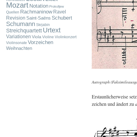
Mozart
Notation
Prokofjew
Rachmaninow
Ravel
Quellen
Schubert
Revision
Saint-Saëns
Schumann
Skrjabin
Urtext
Streichquartett
Variationen
Viola
Violine
Violinkonzert
Vorzeichen
Violinsonate
Weihnachten
Au­to­graph (Fak­si­mi­le­aus­
Er­staun­li­cher­wei­se se
zei­chen und än­dert zu