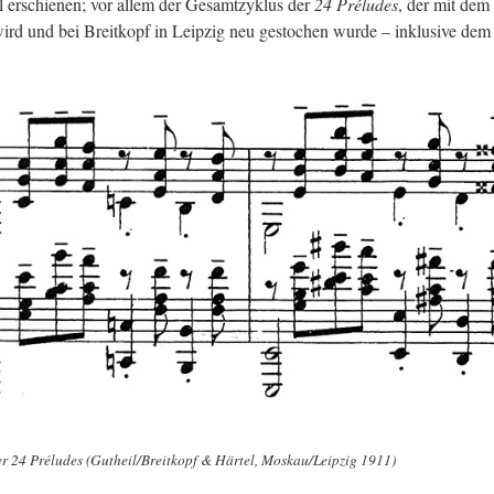
il er­schie­nen; vor allem der Ge­samt­zy­klus der
24 Préludes
, der mit dem
wird und bei Breit­kopf in Leip­zig neu ge­sto­chen wurde – in­klu­si­ve dem
der 24 Préludes (Gut­heil/Breit­kopf & Här­tel, Mos­kau/Leip­zig 1911)