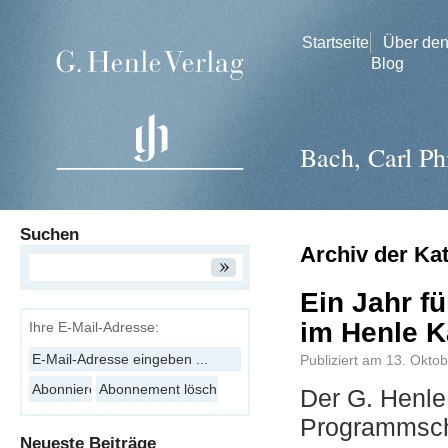
Startseite
Über de
Blog
Bach, Carl Ph
Suchen
Archiv der Ka
Ein Jahr f
im Henle K
Ihre E-Mail-Adresse:
Publiziert am
13. Okto
Der G. Henle 
Programmsc
Neueste Beiträge