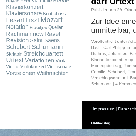
darf Urtex
Klavier
Klarinette
Haydn
Horn
Klavierkonzert
Publiziert am
29. Okto
Klaviersonate
Kontrabass
Mozart
Lesart
Liszt
Zur Idee ein
Notation
Quellen
Prokofjew
unmittelbar,
Rachmaninow
Ravel
Revision
Saint-Saëns
Veröffentlicht unter
Ada
Schumann
Schubert
Bach, Carl Philipp Ema
Streichquartett
Brahms, Johannes
,
Fa
Skrjabin
Urtext
Variationen
Klarinettensonaten op.
Viola
Montagsbeitrag
,
Roman
Violine
Violinkonzert
Violinsonate
Camille
,
Schubert, Fra
Vorzeichen
Weihnachten
Verschlagwortet mit
Ba
Schumann
|
4 Kommen
Impressum
|
Datensch
Henle-Blog