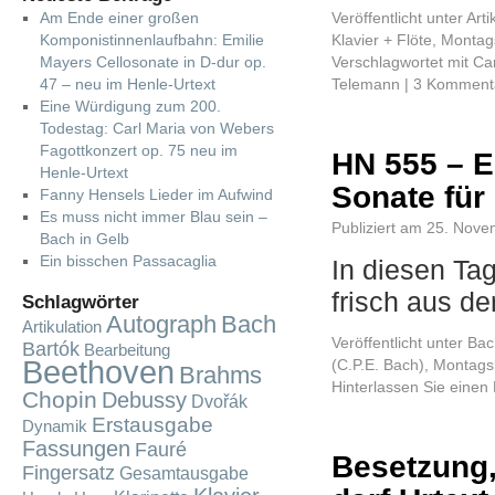
Am Ende einer großen
Veröffentlicht unter
Arti
Komponistinnenlaufbahn: Emilie
Klavier + Flöte
,
Montag
Mayers Cellosonate in D-dur op.
Verschlagwortet mit
Ca
47 – neu im Henle-Urtext
Telemann
|
3 Komment
Eine Würdigung zum 200.
Todestag: Carl Maria von Webers
Fagottkonzert op. 75 neu im
HN 555 – E
Henle-Urtext
Sonate für
Fanny Hensels Lieder im Aufwind
Es muss nicht immer Blau sein –
Publiziert am
25. Nove
Bach in Gelb
Ein bisschen Passacaglia
In diesen Ta
frisch aus d
Schlagwörter
Autograph
Bach
Artikulation
Veröffentlicht unter
Bac
Bartók
Bearbeitung
Beethoven
(C.P.E. Bach)
,
Montags
Brahms
Hinterlassen Sie eine
Chopin
Debussy
Dvořák
Erstausgabe
Dynamik
Fassungen
Fauré
Besetzung,
Fingersatz
Gesamtausgabe