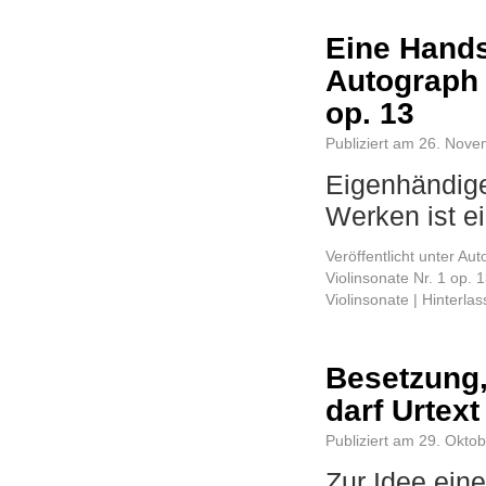
Eine Hands
Autograph 
op. 13
Publiziert am
26. Nove
Eigenhändige
Werken ist e
Veröffentlicht unter
Aut
Violinsonate Nr. 1 op. 
Violinsonate
|
Hinterla
Besetzung,
darf Urtex
Publiziert am
29. Okto
Zur Idee ein