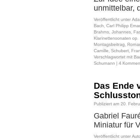
unmittelbar,
Veröffentlicht unter
Ada
Bach, Carl Philipp Ema
Brahms, Johannes
,
Fa
Klarinettensonaten op.
Montagsbeitrag
,
Roman
Camille
,
Schubert, Fra
Verschlagwortet mit
Ba
Schumann
|
4 Kommen
Das Ende v
Schlussto
Publiziert am
20. Febr
Gabriel Faur
Miniatur für 
Veröffentlicht unter
Aut