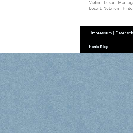
Violine
,
Lesart
,
Montags
Lesart
,
Notation
|
Hinte
Impressum
|
Datensch
Henle-Blog