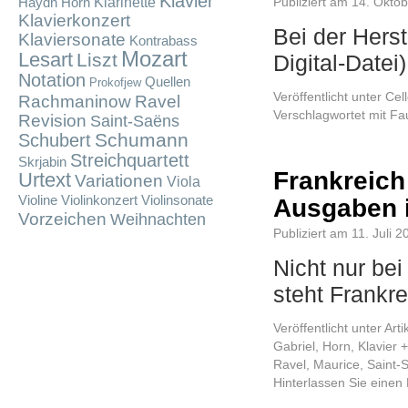
Klavier
Klarinette
Publiziert am
14. Okto
Haydn
Horn
Klavierkonzert
Bei der Herst
Klaviersonate
Kontrabass
Mozart
Lesart
Liszt
Digital-Datei
Notation
Quellen
Prokofjew
Veröffentlicht unter
Cel
Rachmaninow
Ravel
Verschlagwortet mit
Fa
Revision
Saint-Saëns
Schumann
Schubert
Streichquartett
Skrjabin
Frankreich
Urtext
Variationen
Viola
Violine
Violinkonzert
Violinsonate
Ausgaben i
Vorzeichen
Weihnachten
Publiziert am
11. Juli 2
Nicht nur be
steht Frankr
Veröffentlicht unter
Arti
Gabriel
,
Horn
,
Klavier 
Ravel, Maurice
,
Saint-
Hinterlassen Sie eine