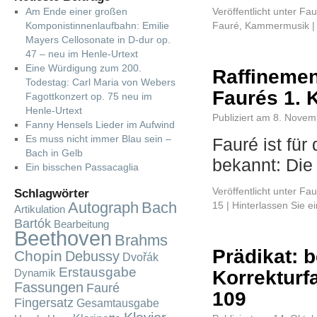
Am Ende einer großen
Veröffentlicht unter
Fau
Komponistinnenlaufbahn: Emilie
Fauré
,
Kammermusik
|
Mayers Cellosonate in D-dur op.
47 – neu im Henle-Urtext
Eine Würdigung zum 200.
Raffinemen
Todestag: Carl Maria von Webers
Faurés 1. K
Fagottkonzert op. 75 neu im
Henle-Urtext
Publiziert am
8. Novem
Fanny Hensels Lieder im Aufwind
Es muss nicht immer Blau sein –
Fauré ist fü
Bach in Gelb
bekannt: Di
Ein bisschen Passacaglia
Veröffentlicht unter
Fau
Schlagwörter
Autograph
Bach
15
|
Hinterlassen Sie 
Artikulation
Bartók
Bearbeitung
Beethoven
Brahms
Prädikat: 
Chopin
Debussy
Dvořák
Erstausgabe
Korrekturf
Dynamik
Fassungen
Fauré
109
Fingersatz
Gesamtausgabe