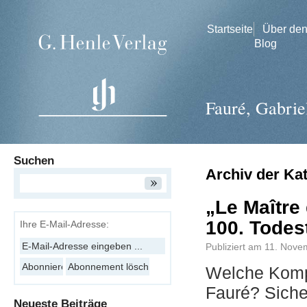
Startseite
Über de
Blog
Fauré, Gabrie
Suchen
Archiv der Ka
„Le Maître
100. Todes
Ihre E-Mail-Adresse:
Publiziert am
11. Nove
Welche Kompo
Fauré? Sich
Neueste Beiträge