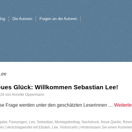
log
Die Autoren
Fragen an die Autoren
Lee
eues Glück: Willkommen Sebastian Lee!
026
von
Annette Oppermann
se Frage werden unter den geschätzten Leserinnen …
Weiterl
gabe
,
Fassungen
,
Lee, Sebastian
,
Montagsbeitrag
,
Nachdruck
,
Neue Quelle
,
Revis
olo
|
Verschlagwortet mit
Etüden
,
Lee
,
Violoncello
|
Hinterlassen Sie einen Kommen