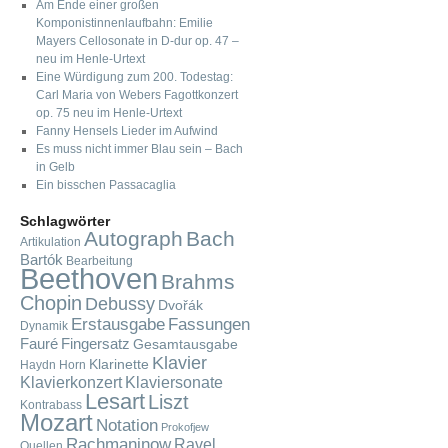
Am Ende einer großen
Komponistinnenlaufbahn: Emilie
Mayers Cellosonate in D-dur op. 47 –
neu im Henle-Urtext
Eine Würdigung zum 200. Todestag:
Carl Maria von Webers Fagottkonzert
op. 75 neu im Henle-Urtext
Fanny Hensels Lieder im Aufwind
Es muss nicht immer Blau sein – Bach
in Gelb
Ein bisschen Passacaglia
Schlagwörter
Autograph
Bach
Artikulation
Bartók
Bearbeitung
Beethoven
Brahms
Chopin
Debussy
Dvořák
Fassungen
Erstausgabe
Dynamik
Fauré
Fingersatz
Gesamtausgabe
Klavier
Klarinette
Haydn
Horn
Klavierkonzert
Klaviersonate
Lesart
Liszt
Kontrabass
Mozart
Notation
Prokofjew
Rachmaninow
Ravel
Quellen