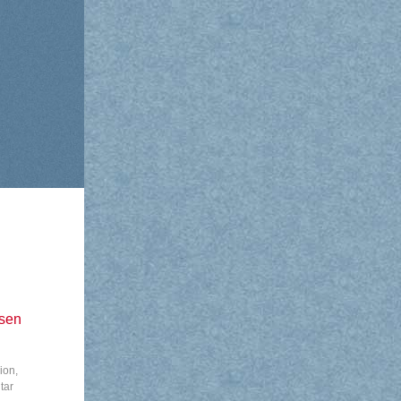
esen
ion
,
tar