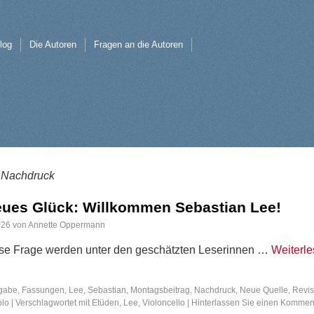
log
Die Autoren
Fragen an die Autoren
Nachdruck
:
eues Glück: Willkommen Sebastian Lee!
026
von
Annette Oppermann
se Frage werden unter den geschätzten Leserinnen …
Weiterl
gabe
,
Fassungen
,
Lee, Sebastian
,
Montagsbeitrag
,
Nachdruck
,
Neue Quelle
,
Revis
olo
|
Verschlagwortet mit
Etüden
,
Lee
,
Violoncello
|
Hinterlassen Sie einen Kommen