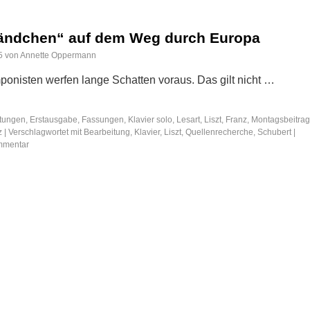
tändchen“ auf dem Weg durch Europa
5
von
Annette Oppermann
onisten werfen lange Schatten voraus. Das gilt nicht …
tungen
,
Erstausgabe
,
Fassungen
,
Klavier solo
,
Lesart
,
Liszt, Franz
,
Montagsbeitrag
z
|
Verschlagwortet mit
Bearbeitung
,
Klavier
,
Liszt
,
Quellenrecherche
,
Schubert
|
ommentar