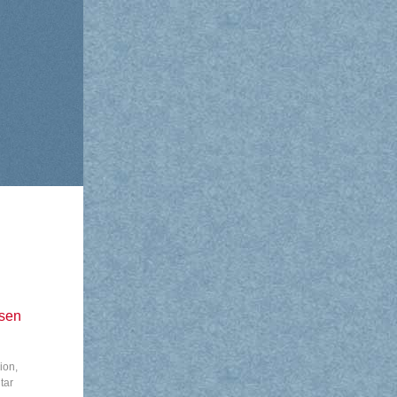
esen
ion
,
tar