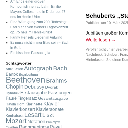
Am Ende einer großen
Komponistinnenlaufbahn: Emilie
Mayers Cellosonate in D-dur op. 47 –
Schuberts „S
neu im Henle-Urtext
Eine Würdigung zum 200. Todestag:
Publiziert am
10. März 202
Carl Maria von Webers Fagottkonzert
op. 75 neu im Henle-Urtext
Jubiläen großer Komp
Fanny Hensels Lieder im Aufwind
Weiterlesen
→
Es muss nicht immer Blau sein – Bach
in Gelb
Veröffentlicht unter
Bearbei
Ein bisschen Passacaglia
Nachdruck
,
Schubert, Fran
Hinterlassen Sie einen K
Schlagwörter
Autograph
Bach
Artikulation
Bartók
Bearbeitung
Beethoven
Brahms
Chopin
Debussy
Dvořák
Fassungen
Erstausgabe
Dynamik
Fauré
Fingersatz
Gesamtausgabe
Klavier
Klarinette
Haydn
Horn
Klavierkonzert
Klaviersonate
Lesart
Liszt
Kontrabass
Mozart
Notation
Prokofjew
Rachmaninow
Ravel
Quellen