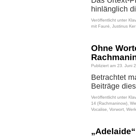
Das Urtext-Pr
hinlänglich d
Veröffentlicht unter
Kla
mit
Fauré
,
Justinus Ker
Ohne Worte
Rachmanin
Publiziert am
23. Juni 
Betrachtet m
Beiträge di
Veröffentlicht unter
Kla
14 (Rachmaninow)
,
We
Vocalise
,
Vorwort
,
Werk
„Adelaide“