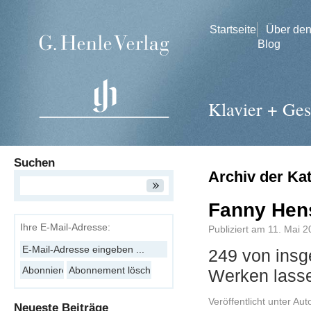
Startseite
Über de
Blog
Klavier + Ge
Suchen
Archiv der Ka
Fanny Hens
Ihre E-Mail-Adresse:
Publiziert am
11. Mai 2
249 von insg
Werken lass
Veröffentlicht unter
Aut
Neueste Beiträge