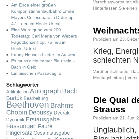
Verschlagwortet mit
Al
Am Ende einer großen
Hinterlassen Sie eine
Komponistinnenlaufbahn: Emilie
Mayers Cellosonate in D-dur op.
47 – neu im Henle-Urtext
Weihnacht
Eine Würdigung zum 200.
Todestag: Carl Maria von Webers
Publiziert am
23. Deze
Fagottkonzert op. 75 neu im
Henle-Urtext
Krieg, Energi
Fanny Hensels Lieder im Aufwind
schlechten 
Es muss nicht immer Blau sein –
Bach in Gelb
Veröffentlicht unter
Bac
Ein bisschen Passacaglia
Montagsbeitrag
|
Versc
Schlagwörter
Autograph
Bach
Artikulation
Bartók
Die Qual d
Bearbeitung
Beethoven
Brahms
Strauss
Chopin
Debussy
Dvořák
Publiziert am
21. Juni 
Erstausgabe
Dynamik
Fassungen
Fauré
Unglaublich,
Fingersatz
Gesamtausgabe
Blog hat let