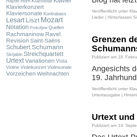
Klavier
Klarinette
Haydn
Horn
Klavierkonzert
Veröffentlicht unter
Kla
Klaviersonate
Kontrabass
Lieder
|
Hinterlassen 
Mozart
Lesart
Liszt
Notation
Quellen
Prokofjew
Rachmaninow
Ravel
Grenzen de
Revision
Saint-Saëns
Schumann
Schubert
Schumanns
Streichquartett
Skrjabin
Publiziert am
18. Febr
Urtext
Variationen
Viola
Angesichts d
Violine
Violinkonzert
Violinsonate
Vorzeichen
Weihnachten
19. Jahrhun
Veröffentlicht unter
Kla
Urtextausgabe
|
Hinter
Urtext und
Publiziert am
14. Sept