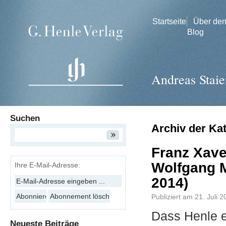
Startseite
Über de
Blog
Andreas Staie
Suchen
Archiv der Ka
Franz Xave
Wolfgang M
Ihre E-Mail-Adresse:
2014)
Publiziert am
21. Juli 
Dass Henle ei
Neueste Beiträge