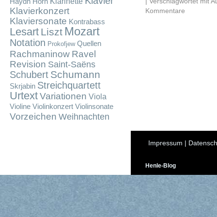
Klavier
Klarinette
|
Verschlagwortet mit
A
Haydn
Horn
Klavierkonzert
Kommentare
Klaviersonate
Kontrabass
Mozart
Lesart
Liszt
Notation
Quellen
Prokofjew
Rachmaninow
Ravel
Revision
Saint-Saëns
Schumann
Schubert
Streichquartett
Skrjabin
Urtext
Variationen
Viola
Violine
Violinkonzert
Violinsonate
Vorzeichen
Weihnachten
Impressum
|
Datensch
Henle-Blog