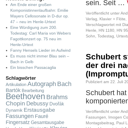
sein. Seit …
Am Ende einer großen
Komponistinnenlaufbahn: Emilie
Veröffentlicht unter
And
Mayers Cellosonate in D-dur op.
Verlag
,
Klavier + Flöte
,
47 – neu im Henle-Urtext
Verschlagwortet mit
Dia
Eine Würdigung zum 200.
Henle
,
HN 1180
,
HN 95
Todestag: Carl Maria von Webers
Sohn
,
Todestag
,
Urtex
Fagottkonzert op. 75 neu im
Henle-Urtext
Fanny Hensels Lieder im Aufwind
Schubert s
Es muss nicht immer Blau sein –
Bach in Gelb
der drei n
Ein bisschen Passacaglia
(Impromptu
Schlagwörter
Publiziert am
22. Juli 
Autograph
Bach
Artikulation
Bartók
Bearbeitung
Schubert hat
Beethoven
Brahms
komponierte
Chopin
Debussy
Dvořák
Erstausgabe
Dynamik
Veröffentlicht unter
And
Fassungen
Fauré
Fassungen
,
Imogen Co
Fingersatz
Gesamtausgabe
Montagsbeitrag
,
Paul L