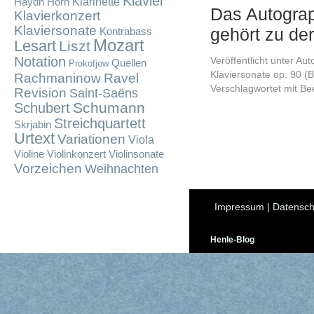
Klavier
Klarinette
Haydn
Horn
Das Autograp
Klavierkonzert
Klaviersonate
gehört zu d
Kontrabass
Mozart
Lesart
Liszt
Notation
Veröffentlicht unter
Aut
Quellen
Prokofjew
Klaviersonate op. 90 (
Rachmaninow
Ravel
Verschlagwortet mit
Be
Revision
Saint-Saëns
Schumann
Schubert
Streichquartett
Skrjabin
Urtext
Variationen
Viola
Violine
Violinkonzert
Violinsonate
Vorzeichen
Weihnachten
Impressum
|
Datensch
Henle-Blog