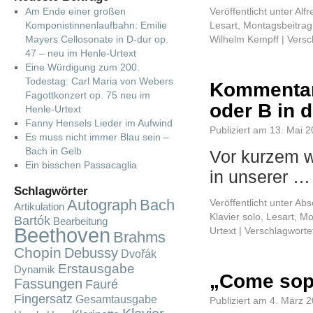
Am Ende einer großen
Veröffentlicht unter
Alfr
Komponistinnenlaufbahn: Emilie
Lesart
,
Montagsbeitrag
Mayers Cellosonate in D-dur op.
Wilhelm Kempff
|
Versc
47 – neu im Henle-Urtext
Eine Würdigung zum 200.
Todestag: Carl Maria von Webers
Kommentar
Fagottkonzert op. 75 neu im
oder B in 
Henle-Urtext
Fanny Hensels Lieder im Aufwind
Publiziert am
13. Mai 
Es muss nicht immer Blau sein –
Bach in Gelb
Vor kurzem w
Ein bisschen Passacaglia
in unserer 
Schlagwörter
Autograph
Bach
Veröffentlicht unter
Absc
Artikulation
Klavier solo
,
Lesart
,
Mo
Bartók
Bearbeitung
Beethoven
Urtext
|
Verschlagwortet
Brahms
Chopin
Debussy
Dvořák
Erstausgabe
Dynamik
„Come sopr
Fassungen
Fauré
Fingersatz
Gesamtausgabe
Publiziert am
4. März 