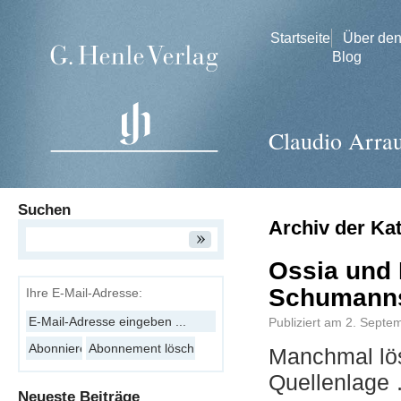
Startseite
Über de
Blog
Claudio Arra
Suchen
Archiv der Ka
Ossia und 
Schumanns 
Ihre E-Mail-Adresse:
Publiziert am
2. Septe
Manchmal lös
Quellenlage
Neueste Beiträge