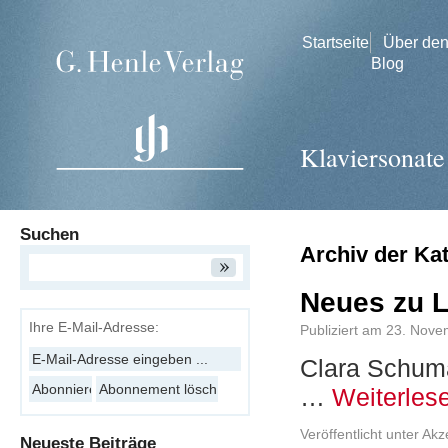
Startseite
Über de
Blog
Klaviersonate
Suchen
Archiv der Ka
Neues zu L
Ihre E-Mail-Adresse:
Publiziert am
23. Nove
Clara Schuma
…
Weiterles
Veröffentlicht unter
Akz
Neueste Beiträge