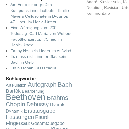
André
,
Klavier solo
,
Kla
Am Ende einer großen
Notation
,
Revision
,
Urt
Komponistinnenlaufbahn: Emilie
Kommentare
Mayers Cellosonate in D-dur op.
47 – neu im Henle-Urtext
Eine Würdigung zum 200.
Todestag: Carl Maria von Webers
Fagottkonzert op. 75 neu im
Henle-Urtext
Fanny Hensels Lieder im Aufwind
Es muss nicht immer Blau sein –
Bach in Gelb
Ein bisschen Passacaglia
Schlagwörter
Autograph
Bach
Artikulation
Bartók
Bearbeitung
Beethoven
Brahms
Chopin
Debussy
Dvořák
Erstausgabe
Dynamik
Fassungen
Fauré
Fingersatz
Gesamtausgabe