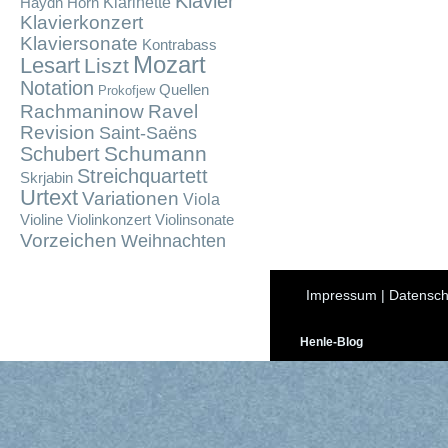
Klavier
Klarinette
Haydn
Horn
Klavierkonzert
Klaviersonate
Kontrabass
Mozart
Lesart
Liszt
Notation
Quellen
Prokofjew
Rachmaninow
Ravel
Revision
Saint-Saëns
Schumann
Schubert
Streichquartett
Skrjabin
Urtext
Variationen
Viola
Violine
Violinkonzert
Violinsonate
Vorzeichen
Weihnachten
Impressum
|
Datensch
Henle-Blog